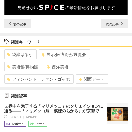
見逃せない
の最新情報をお届けします
前の記事
次の記事
関連キーワード
綾瀬はるか
展示会/博覧会/展覧会
美術館/博物館
西洋美術
フィンセント・ファン・ゴッホ
関西アート
関連記事
世界中を魅了する「マリメッコ」のクリエイションに
迫る――『マリメッコ展 模様のちから』が京都で…
2026.8.4 ｜ SPICER
レポート
アート