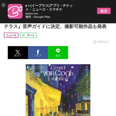
×
e＋(イープラス)アプリ - チケッ
ト・ニュース・スマチケ
表示
eplus inc.
無料 - Google Play
綾瀬はるか、神戸で開催『大ゴッホ展 夜のカフェ
テラス』音声ガイドに決定、撮影可能作品も発表
ニュース
アート
2025.6.6
ポスト
シェア
送る