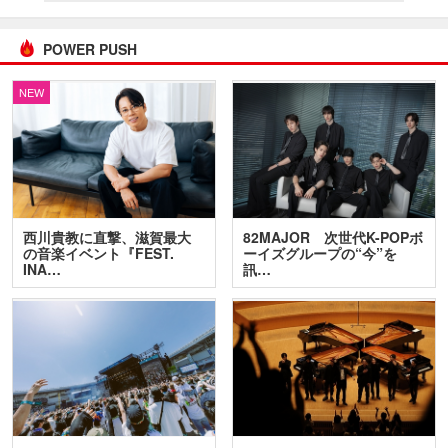
POWER PUSH
NEW
西川貴教に直撃、滋賀最大
82MAJOR 次世代K-POPボ
の音楽イベント『FEST.
ーイズグループの“今”を
INA…
訊…