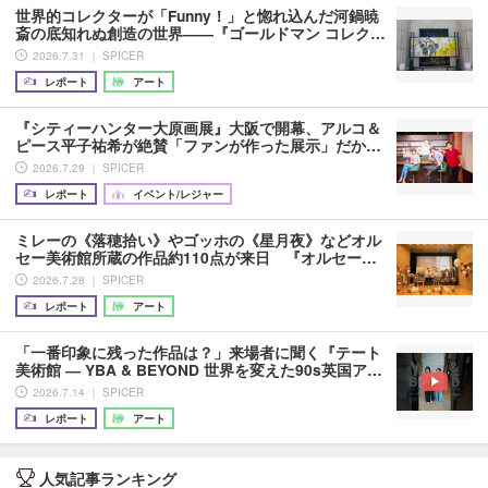
世界的コレクターが「Funny！」と惚れ込んだ河鍋暁
斎の底知れぬ創造の世界――『ゴールドマン コレク…
2026.7.31 ｜ SPICER
レポート
アート
『シティーハンター大原画展』大阪で開幕、アルコ＆
ピース平子祐希が絶賛「ファンが作った展示」だか…
2026.7.29 ｜ SPICER
レポート
イベント/レジャー
ミレーの《落穂拾い》やゴッホの《星月夜》などオル
セー美術館所蔵の作品約110点が来日 『オルセー…
2026.7.28 ｜ SPICER
レポート
アート
「一番印象に残った作品は？」来場者に聞く『テート
美術館 ― YBA & BEYOND 世界を変えた90s英国ア…
2026.7.14 ｜ SPICER
レポート
アート
人気記事ランキング