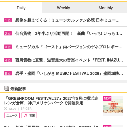
Daily
Weekly
Monthly
想像を超えてくる！ミュージカルファン必聴 日本ミュー…
1
位
仙台貨物 2年半ぶり活動再開！ 新曲「いっち! いっち!!…
2
位
ミュージカル『ゴースト』両バージョンのゲネプロレポー…
3
位
西川貴教に直撃、滋賀最大の音楽イベント『FEST. INAZU…
4
位
岩手・盛岡『いしがき MUSIC FESTIVAL 2026』盛岡城跡…
5
位
最新記事
『GREENROOM FESTIVAL'27』2027年5月に横浜赤
NEW
レンガ倉庫、神戸メリケンパークで開催決定
12:29 ｜ SPICER
ニュース
音楽