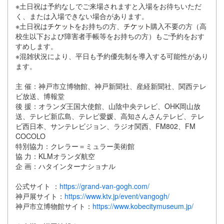
※土日祝は予約なしでご来場されますと入場をお待ちいただ
く、または入場できない場合があります。
※土日祝は
をお持ちの方、
購入不要の方（高
校生以下および障害者手帳等をお持ちの方）もご予約をおす
すめします。
※混雑状況により、平日も予約優先制を導入する可能性があり
ます。
主 催：神戸市立博物館、神戸新聞社、産経新聞社、関西テレ
ビ放送、博報堂
後 援：オランダ王国大使館、山陰中央テレビ、OHK岡山放
送、テレビ新広島、テレビ愛媛、高知さんさんテレビ、テレ
ビ西日本、サンテレビジョン、ラジオ関西、FM802、FM
COCOLO
特別協力：クレラー＝ミュラー美術館
協 力：KLMオランダ航空
企 画：ハタインターナショナル
公式サイト ：
https://grand-van-gogh.com/
神戸展サイト：
https://www.ktv.jp/event/vangogh/
神戸市立博物館サイト：
https://www.kobecitymuseum.jp/