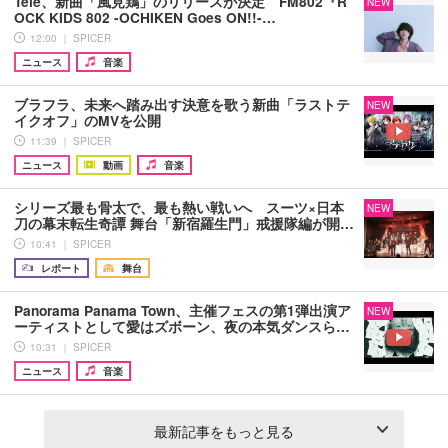
Tele、新曲「風見鶏」のリリースが決定 FM802『R
NEW
OCK KIDS 802 -OCHIKEN Goes ON!!-…
12:00 ｜ SPICER
ニュース
音楽
ブラフラ、未来へ踏み出す決意を歌う新曲「ラストテ
NEW
イクオフ」のMVを公開
11:39 ｜ SPICER
ニュース
動画
音楽
シリーズ最も骨太で、最も熱い戦いへ スーツ×日本
NEW
刀の幕末転生奇譚 舞台「新宿羅生門」戒援隊編が開…
10:41 ｜ SPICER
レポート
舞台
Panorama Panama Town、主催フェスの第1弾出演ア
NEW
ーティストとして愛はズボーン、夜の本気ダンスら…
10:31 ｜ SPICER
ニュース
音楽
最新記事をもっと見る