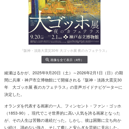
『阪神・淡路大震災30年 大ゴッホ展 夜のカフェテラス』
画像を全て表示（4件）
綾瀬はるかが、2025年9月20日（土）～2026年2月1日（日）の期
間に兵庫・神戸市立博物館にて開催される『阪神・淡路大震災30
年 大ゴッホ展 夜のカフェテラス』の音声ガイドナビゲーターに
決定した。
オランダを代表する画家の一人、フィンセント・ファン・ゴッホ
（1853-90）。現代でこそ世界的に高い人気を誇る画家となった
が、その人生は苦難の連続だった。しかし、彼は困難に立ち向か
い続け、諦めない強さ、そして癒しと安らぎを芸術に見出した。