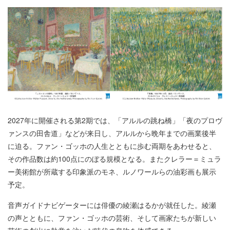
2027年に開催される第2期では、「アルルの跳ね橋」「夜のプロヴ
ァンスの田舎道」などが来日し、アルルから晩年までの画業後半
に迫る。ファン・ゴッホの人生とともに歩む両期をあわせると、
その作品数は約100点にのぼる規模となる。またクレラー＝ミュラ
ー美術館が所蔵する印象派のモネ、ルノワールらの油彩画も展示
予定。
音声ガイドナビゲーターには俳優の綾瀬はるかが就任した。綾瀬
の声とともに、ファン・ゴッホの芸術、そして画家たちが新しい