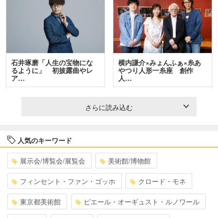
石井琢磨「人生の宝物にな
横内謙介×みょんふぁ×糸あ
るように」 初披露曲やレ
やつり人形一糸座 創作
ア…
人…
さらに読み込む
人気のキーワード
展示会/博覧会/展覧会
美術館/博物館
フィンセント・ファン・ゴッホ
クロード・モネ
東京都美術館
ピエール・オーギュスト・ルノワール