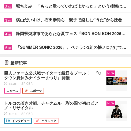
堀ちえみ 「もっと歌っていればよかった」という後悔は…
2
位
横山だいすけ、石田泰尚ら 親子で楽しむ”うた”から圧巻…
3
位
静岡県焼津市であらたな夏フェス『BON BON BON 2026…
4
位
『SUMMER SONIC 2026』、ベテラン3組の懐メロだけで…
5
位
最新記事
巨人ファーム公式戦ナイターで縁日＆プール！ 『G
NEW
タウン夏休みナイターまつり』開催
13:36 ｜ SPICER
ニュース
スポーツ
トルコの若き才能、チャクムル 彩の国で初のピア
NEW
ノ・リサイタル
12:18 ｜ SPICER
インタビュー
クラシック