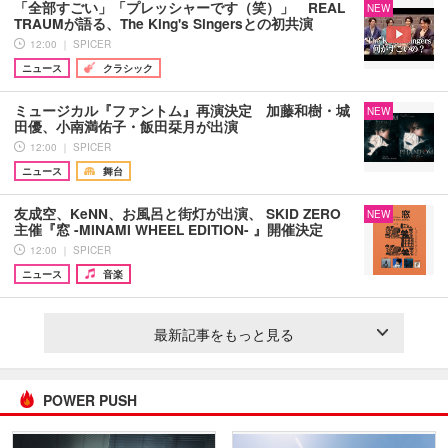
「全部すごい」「プレッシャーです（笑）」 REAL
NEW
TRAUMが語る、The King's Singersとの初共演
12:00 ｜ SPICER
ニュース
クラシック
ミュージカル『ファントム』再演決定 加藤和樹・城
NEW
田優、小南満佑子・飯田栞月が出演
12:00 ｜ SPICER
ニュース
舞台
友成空、KeNN、お風呂と街灯が出演、 SKID ZERO
NEW
主催『窓 -MINAMI WHEEL EDITION- 』開催決定
12:00 ｜ SPICER
ニュース
音楽
最新記事をもっと見る
POWER PUSH