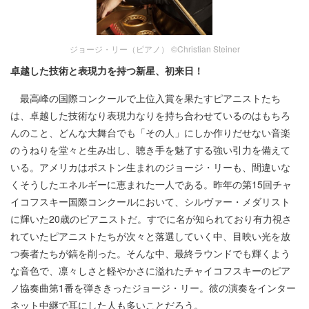
ジョージ・リー（ピアノ） ©Christian Steiner
卓越した技術と表現力を持つ新星、初来日！
最高峰の国際コンクールで上位入賞を果たすピアニストたち
は、卓越した技術なり表現力なりを持ち合わせているのはもちろ
んのこと、どんな大舞台でも「その人」にしか作りだせない音楽
のうねりを堂々と生み出し、聴き手を魅了する強い引力を備えて
いる。アメリカはボストン生まれのジョージ・リーも、間違いな
くそうしたエネルギーに恵まれた一人である。昨年の第15回チャ
イコフスキー国際コンクールにおいて、シルヴァー・メダリスト
に輝いた20歳のピアニストだ。すでに名が知られており有力視さ
れていたピアニストたちが次々と落選していく中、目映い光を放
つ奏者たちが鎬を削った。そんな中、最終ラウンドでも輝くよう
な音色で、凛々しさと軽やかさに溢れたチャイコフスキーのピア
ノ協奏曲第1番を弾ききったジョージ・リー。彼の演奏をインター
ネット中継で耳にした人も多いことだろう。