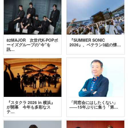
82MAJOR 次世代K-POPボ
『SUMMER SONIC
ーイズグループの“今”を
2026』、ベテラン3組の懐…
訊…
『スタクラ 2026 in 横浜』
「同窓会にはしたくない」
が開幕 今年も多彩なス
――15年ぶりに集う「第…
テ…