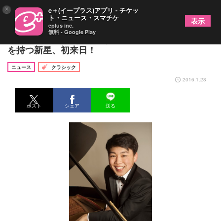
×
e＋(イープラス)アプリ - チケッ
ト・ニュース・スマチケ
表示
eplus inc.
無料 - Google Play
ジョージ・リー（ピアノ） 卓越した技術と表現力
を持つ新星、初来日！
ニュース
クラシック
2016.1.28
ポスト
シェア
送る