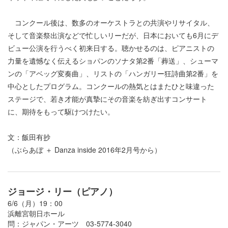
コンクール後は、数多のオーケストラとの共演やリサイタル、
そして音楽祭出演などで忙しいリーだが、日本においても6月にデ
ビュー公演を行うべく初来日する。聴かせるのは、ピアニストの
力量を遺憾なく伝えるショパンのソナタ第2番「葬送」、シューマ
ンの「アベッグ変奏曲」、リストの「ハンガリー狂詩曲第2番」を
中心としたプログラム。コンクールの熱気とはまたひと味違った
ステージで、若き才能が真摯にその音楽を紡ぎ出すコンサート
に、期待をもって駆けつけたい。
文：飯田有抄
（ぶらあぼ ＋ Danza inside 2016年2月号から）
ジョージ・リー（ピアノ）
6/6（月）19：00
浜離宮朝日ホール
問：ジャパン・アーツ 03-5774-3040