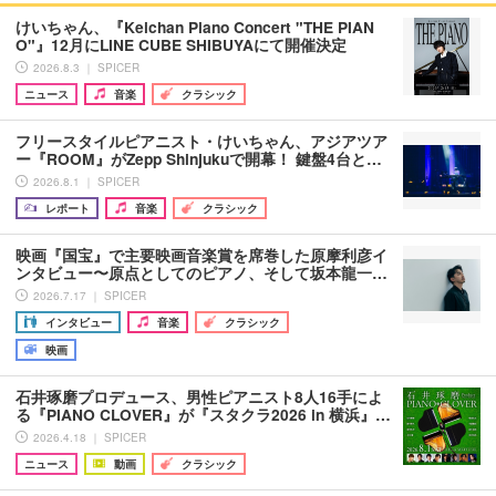
けいちゃん、『Keichan Piano Concert "THE PIAN
O"』12月にLINE CUBE SHIBUYAにて開催決定
2026.8.3 ｜ SPICER
ニュース
音楽
クラシック
フリースタイルピアニスト・けいちゃん、アジアツア
ー『ROOM』がZepp Shinjukuで開幕！ 鍵盤4台と…
2026.8.1 ｜ SPICER
レポート
音楽
クラシック
映画『国宝』で主要映画音楽賞を席巻した原摩利彦イ
ンタビュー〜原点としてのピアノ、そして坂本龍一…
2026.7.17 ｜ SPICER
インタビュー
音楽
クラシック
映画
石井琢磨プロデュース、男性ピアニスト8人16手によ
る『PIANO CLOVER』が『スタクラ2026 in 横浜』…
2026.4.18 ｜ SPICER
ニュース
動画
クラシック