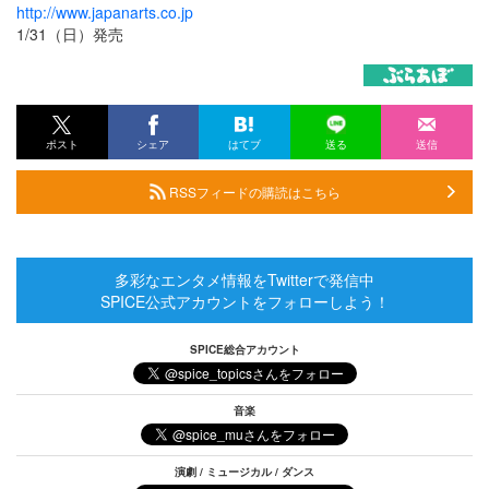
http://www.japanarts.co.jp
1/31（日）発売
ポスト
シェア
はてブ
送る
送信
RSSフィードの購読はこちら
多彩なエンタメ情報をTwitterで発信中
SPICE公式アカウントをフォローしよう！
SPICE総合アカウント
音楽
演劇 / ミュージカル / ダンス