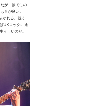
曲だが、後でこの
ても音が良い。
射抜かれる。続く
ばUKロックに通
く生々しいのだ。