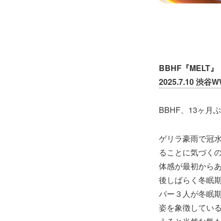
BBHF『MELT』
2025.7.10 渋谷
BBHF、13ヶ
ゲリラ豪雨で冠
ることに気づく
体感が最初から
後しばらく冬眠期
バー３人が冬眠
姿を象徴してい