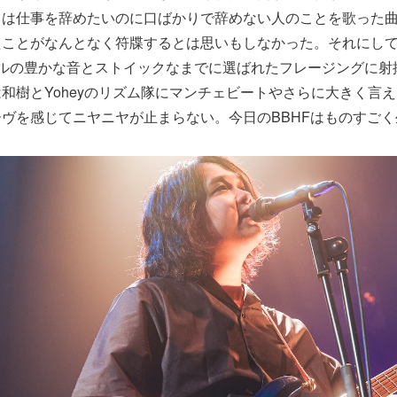
曲は仕事を辞めたいのに口ばかりで辞めない人のことを歌った
たことがなんとなく符牒するとは思いもしなかった。それにし
ポールの豊かな音とストイックなまでに選ばれたフレージングに
和樹とYoheyのリズム隊にマンチェビートやさらに大きく言え
ヴを感じてニヤニヤが止まらない。今日のBBHFはものすご