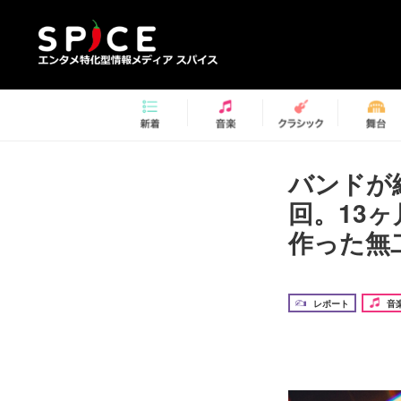
バンドが
回。13
作った無
レポート
音