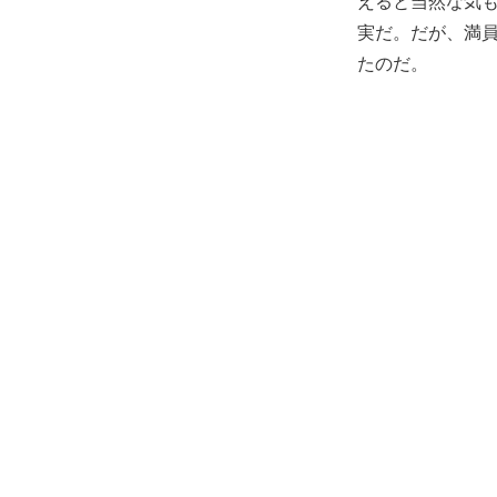
えると当然な気も
実だ。だが、満
たのだ。