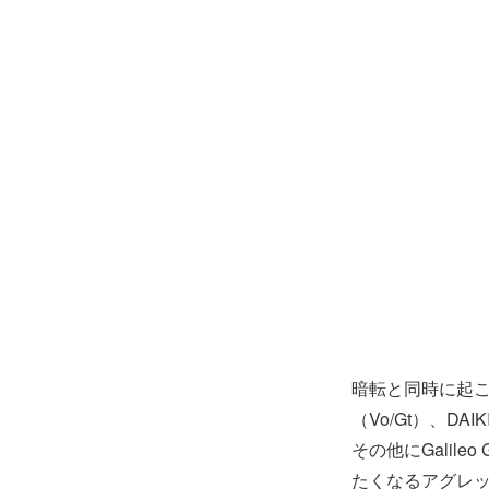
暗転と同時に起
（Vo/Gt）、DA
その他にGalil
たくなるアグレ