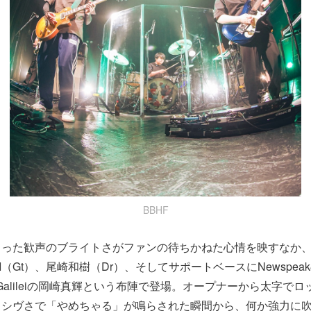
BBHF
こった歓声のブライトさがファンの待ちかねた心情を映すなか
IKI（Gt）、尾崎和樹（Dr）、そしてサポートベースにNewspeak
eo Galileiの岡崎真輝という布陣で登場。オープナーから太字で
ッシヴさで「やめちゃる」が鳴らされた瞬間から、何か強力に