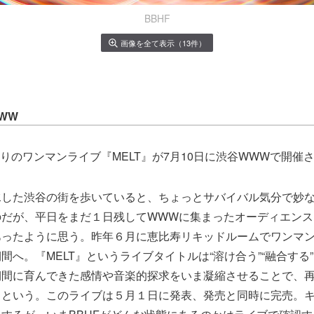
BBHF
画像を全て表示（13件）
WWW
月ぶりのワンマンライブ『MELT』が7月10日に渋谷WWWで開催
水した渋谷の街を歩いていると、ちょっとサバイバル気分で妙
のだが、平日をまだ１日残してWWWに集まったオーディエンス
あったように思う。昨年６月に恵比寿リキッドルームでワンマ
間へ。『MELT』というライブタイトルは“溶け合う”“融合する
期間に育んできた感情や音楽的探求をいま凝縮させることで、
るという。このライブは５月１日に発表、発売と同時に完売。