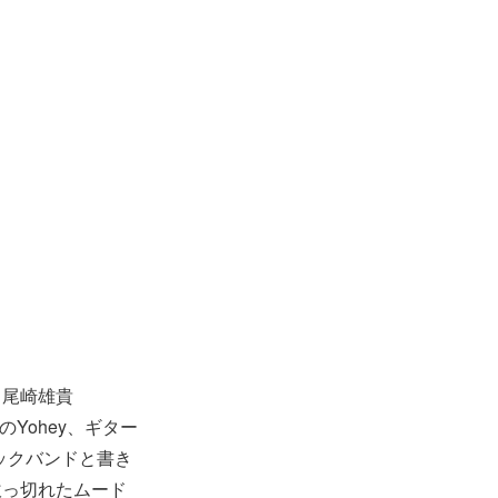
、尾崎雄貴
のYohey、ギター
ロックバンドと書き
吹っ切れたムード