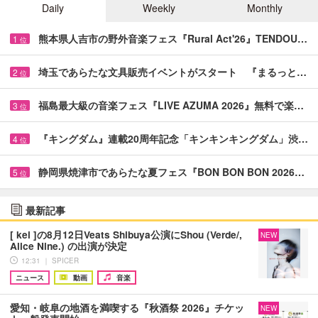
Daily
Weekly
Monthly
熊本県人吉市の野外音楽フェス『Rural Act'26』TENDOU…
1
位
埼玉であらたな文具販売イベントがスタート 『まるっと…
2
位
福島最大級の音楽フェス『LIVE AZUMA 2026』無料で楽…
3
位
『キングダム』連載20周年記念「キンキンキングダム」渋…
4
位
静岡県焼津市であらたな夏フェス『BON BON BON 2026…
5
位
最新記事
[ kei ]の8月12日Veats Shibuya公演にShou (Verde/,
NEW
Alice Nine.) の出演が決定
12:31 ｜ SPICER
ニュース
動画
音楽
愛知・岐阜の地酒を満喫する『秋酒祭 2026』チケッ
NEW