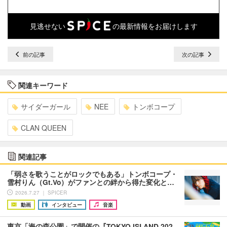
見逃せない
の最新情報をお届けします
前の記事
次の記事
関連キーワード
サイダーガール
NEE
トンボコープ
CLAN QUEEN
関連記事
「弱さを歌うことがロックでもある」トンボコープ・
雪村りん（Gt.Vo）がファンとの絆から得た変化と…
2026.7.27 ｜ SPICER
動画
インタビュー
音楽
東京「海の森公園」で開催の『TOKYO ISLAND 202