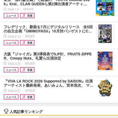
6』Kroi、CLAN QUEENら第2弾出演者アーティ…
2026.7.3 ｜ SPICER
ニュース
音楽
フレデリック、新曲を7月にデジタルリリース 全5回
の自主企画『UMIMOYASU』10月対バンゲストにC…
2026.6.12 ｜ SPICER
ニュース
音楽
大阪『ジャイガ』第3弾発表でiLiFE!、FRUITS ZIPPE
R、Creepy Nuts、礼賛ら出演決定
2026.3.25 ｜ SPICER
ニュース
音楽
『VIVA LA ROCK 2026 Supported by SAISON』出演
アーティスト最終発表、あいみょん、宮本浩次、 マ…
2026.2.27 ｜ SPICER
ニュース
音楽
人気記事ランキング