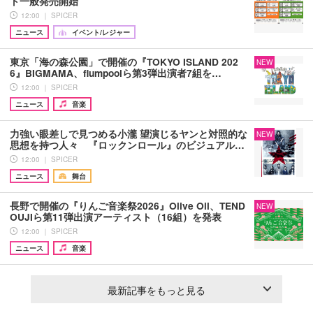
ト一般発売開始
12:00 ｜ SPICER
ニュース
イベント/レジャー
東京「海の森公園」で開催の『TOKYO ISLAND 202
NEW
6』BIGMAMA、flumpoolら第3弾出演者7組を…
12:00 ｜ SPICER
ニュース
音楽
力強い眼差しで見つめる小瀧 望演じるヤンと対照的な
NEW
思想を持つ人々 『ロックンロール』のビジュアル…
12:00 ｜ SPICER
ニュース
舞台
長野で開催の『りんご音楽祭2026』Olive Oil、TEND
NEW
OUJIら第11弾出演アーティスト（16組）を発表
12:00 ｜ SPICER
ニュース
音楽
最新記事をもっと見る