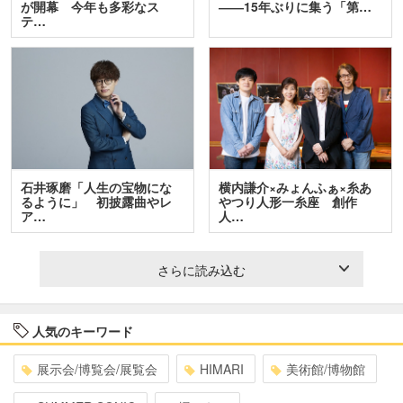
が開幕 今年も多彩なス
――15年ぶりに集う「第…
テ…
石井琢磨「人生の宝物にな
横内謙介×みょんふぁ×糸あ
るように」 初披露曲やレ
やつり人形一糸座 創作
ア…
人…
さらに読み込む
人気のキーワード
展示会/博覧会/展覧会
HIMARI
美術館/博物館