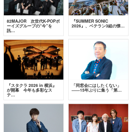
82MAJOR 次世代K-POPボ
『SUMMER SONIC
ーイズグループの“今”を
2026』、ベテラン3組の懐…
訊…
『スタクラ 2026 in 横浜』
「同窓会にはしたくない」
が開幕 今年も多彩なス
――15年ぶりに集う「第…
テ…