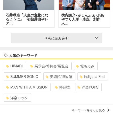
石井琢磨「人生の宝物にな
横内謙介×みょんふぁ×糸あ
るように」 初披露曲やレ
やつり人形一糸座 創作
ア…
人…
さらに読み込む
人気のキーワード
HIMARI
展示会/博覧会/展覧会
堀ちえみ
SUMMER SONIC
美術館/博物館
indigo la End
MAN WITH A MISSION
格闘技
洋楽POPS
洋楽ロック
キーワードをもっと見る