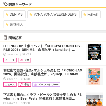
関連キーワード
DENIMS
YONA YONA WEEKENDERS
kojikoji
荒谷翔大
関連記事
FRIENDSHIP.主催イベント『SHIBUYA SOUND RIVE
RSE 2026』DENIMS、永井琳子（Band Set）…
2026.7.23 ｜ SPICER
ニュース
音楽
和歌山で自然×音楽×マルシェを楽しむ『PICNIC JAM
2026』開催決定、奇妙礼太郎、kojikoji、DENIMS…
2026.7.7 ｜ SPICER
ニュース
音楽
イベント/レジャー
下北沢を舞台にクラフトビールと音楽を楽しめる『S
wim in the Beer Fest』開催直前！主催者座談…
2026.7.3 ｜ SPICER