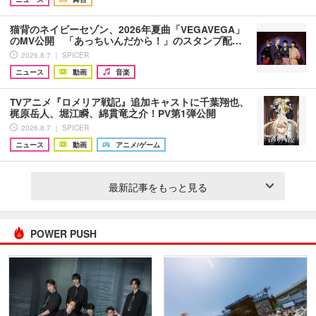
猫背のネイビーセゾン、2026年夏曲「VEGAVEGA」
のMV公開 「あっちいんだから！」のスタンプ配…
2026.8.7 ｜ SPICER
ニュース
動画
音楽
TVアニメ『ロメリア戦記』追加キャストに千葉翔也、
梶原岳人、堀江瞬、綿貫竜之介！PV第1弾公開
2026.8.7 ｜ SPICER
ニュース
動画
アニメ/ゲーム
最新記事をもっと見る
POWER PUSH