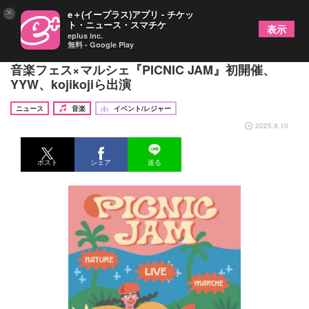
×
e＋(イープラス)アプリ - チケッ
ト・ニュース・スマチケ
表示
eplus inc.
無料 - Google Play
「和歌山を盛り上げたい」お芋屋さんが立ち上げた
音楽フェス×マルシェ『PICNIC JAM』初開催、
YYW、kojikojiら出演
ニュース
音楽
イベント/レジャー
2025.9.10
ポスト
シェア
送る