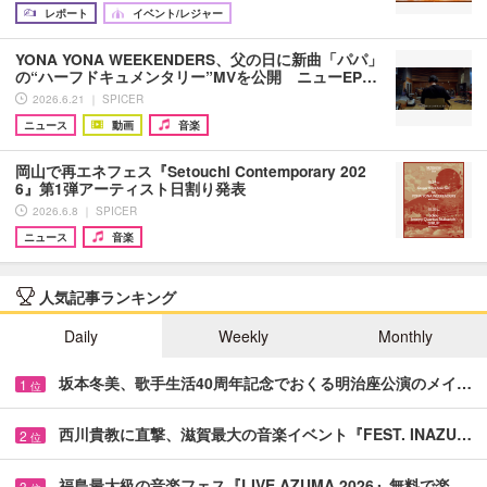
レポート
イベント/レジャー
YONA YONA WEEKENDERS、父の日に新曲「パパ」
の“ハーフドキュメンタリー”MVを公開 ニューEP…
2026.6.21 ｜ SPICER
ニュース
動画
音楽
岡山で再エネフェス『Setouchi Contemporary 202
6』第1弾アーティスト日割り発表
2026.6.8 ｜ SPICER
ニュース
音楽
人気記事ランキング
Daily
Weekly
Monthly
坂本冬美、歌手生活40周年記念でおくる明治座公演のメイ…
1
位
西川貴教に直撃、滋賀最大の音楽イベント『FEST. INAZU…
2
位
福島最大級の音楽フェス『LIVE AZUMA 2026』無料で楽…
3