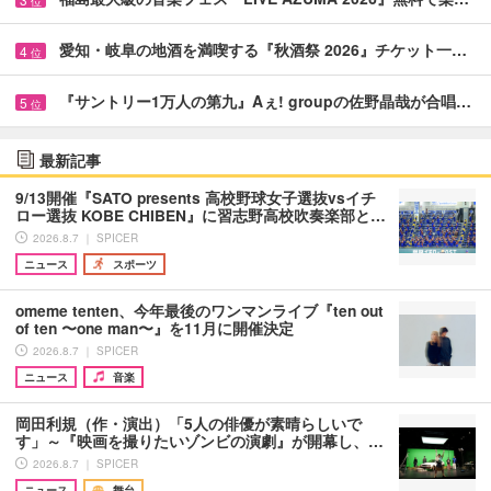
位
愛知・岐阜の地酒を満喫する『秋酒祭 2026』チケット一…
4
位
『サントリー1万人の第九』Aぇ! groupの佐野晶哉が合唱…
5
位
最新記事
9/13開催『SATO presents 高校野球女子選抜vsイチ
ロー選抜 KOBE CHIBEN』に習志野高校吹奏楽部と…
2026.8.7 ｜ SPICER
ニュース
スポーツ
omeme tenten、今年最後のワンマンライブ『ten out
of ten 〜one man〜』を11月に開催決定
2026.8.7 ｜ SPICER
ニュース
音楽
岡田利規（作・演出）「5人の俳優が素晴らしいで
す」～『映画を撮りたいゾンビの演劇』が開幕し、…
2026.8.7 ｜ SPICER
ニュース
舞台