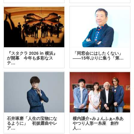
『スタクラ 2026 in 横浜』
「同窓会にはしたくない」
が開幕 今年も多彩なス
――15年ぶりに集う「第…
テ…
石井琢磨「人生の宝物にな
横内謙介×みょんふぁ×糸あ
るように」 初披露曲やレ
やつり人形一糸座 創作
ア…
人…