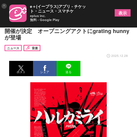
×
e＋(イープラス)アプリ - チケッ
ト・ニュース・スマチケ
表示
eplus inc.
無料 - Google Play
ハルカミライ×w.o.d.の対バンイベント『バンッ!!』
開催が決定 オープニングアクトにgrating hunny
が登場
ニュース
音楽
2025.12.28
ポスト
シェア
送る