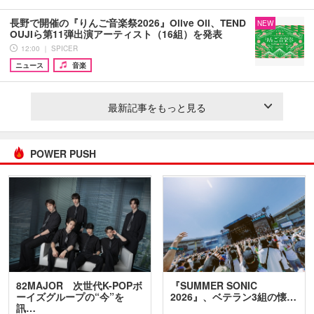
長野で開催の『りんご音楽祭2026』Olive Oil、TEND
NEW
OUJIら第11弾出演アーティスト（16組）を発表
12:00 ｜ SPICER
ニュース
音楽
最新記事をもっと見る
POWER PUSH
82MAJOR 次世代K-POPボ
『SUMMER SONIC
ーイズグループの“今”を
2026』、ベテラン3組の懐…
訊…