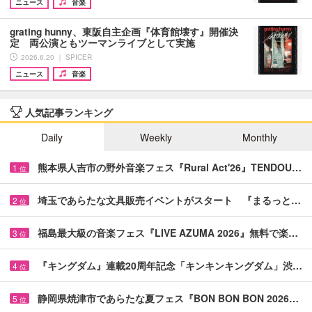
ニュース
音楽
grating hunny、東阪自主企画『体育館壊す』開催決
定 両公演ともツーマンライブとして実施
2026.6.20 ｜ SPICER
ニュース
音楽
人気記事ランキング
Daily
Weekly
Monthly
熊本県人吉市の野外音楽フェス『Rural Act'26』TENDOU…
1
位
埼玉であらたな文具販売イベントがスタート 『まるっと…
2
位
福島最大級の音楽フェス『LIVE AZUMA 2026』無料で楽…
3
位
『キングダム』連載20周年記念「キンキンキングダム」渋…
4
位
静岡県焼津市であらたな夏フェス『BON BON BON 2026…
5
位