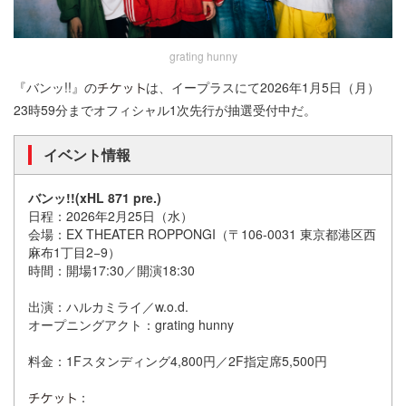
grating hunny
『バンッ!!』の
は、イープラスにて2026年1月5日（月）
23時59分までオフィシャル1次先行が抽選受付中だ。
イベント情報
バンッ!!(xHL 871 pre.)
日程：2026年2月25日（水）
会場：EX THEATER ROPPONGI（〒106-0031 東京都港区西
麻布1丁目2−9）
時間：開場17:30／開演18:30
出演：ハルカミライ／w.o.d.
オープニングアクト：grating hunny
料金：1Fスタンディング4,800円／2F指定席5,500円
：