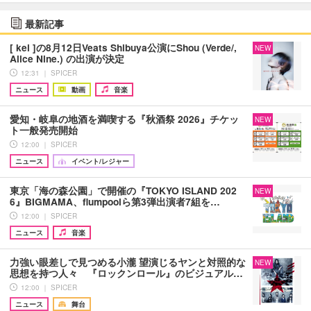
最新記事
[ kei ]の8月12日Veats Shibuya公演にShou (Verde/,
NEW
Alice Nine.) の出演が決定
12:31 ｜ SPICER
ニュース
動画
音楽
愛知・岐阜の地酒を満喫する『秋酒祭 2026』チケッ
NEW
ト一般発売開始
12:00 ｜ SPICER
ニュース
イベント/レジャー
東京「海の森公園」で開催の『TOKYO ISLAND 202
NEW
6』BIGMAMA、flumpoolら第3弾出演者7組を…
12:00 ｜ SPICER
ニュース
音楽
力強い眼差しで見つめる小瀧 望演じるヤンと対照的な
NEW
思想を持つ人々 『ロックンロール』のビジュアル…
12:00 ｜ SPICER
ニュース
舞台