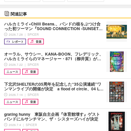
関連記事
ハルカミライ×Chilli Beans.、バンドの核をぶつけ合
った初ツーマン『SOUND CONNECTION -SUNSET…
2026.7.28 ｜ SPICER
レポート
音楽
オーラル、サウシー、KANA-BOON、フレデリック、
ハルカミライらのマネージャー・871（柳井貢）が…
2026.7.22 ｜ SPICER
ニュース
音楽
下北沢SHELTERの35周年を記念した“35公演連続”ワ
ンマンライブの開催が決定 a flood of circle、04 L…
2026.7.14 ｜ SPICER
ニュース
音楽
grating hunny 東阪自主企画『体育館壊す』ゲスト
バンドにルサンチマン、ザ・シスターズハイが決定
2026.7.4 ｜ SPICER