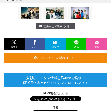
画像を全て表示（4件）
ポスト
シェア
はてブ
送る
送信
RSSフィードの購読はこちら
多彩なエンタメ情報をTwitterで発信中
SPICE公式アカウントをフォローしよう！
SPICE総合アカウント
音楽