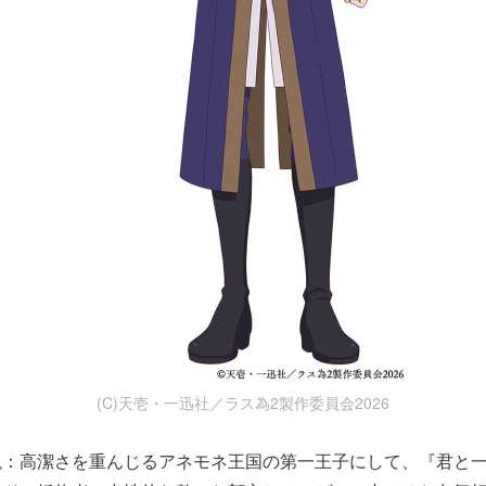
(C)天壱・一迅社／ラス為2製作委員会2026
説：高潔さを重んじるアネモネ王国の第一王子にして、『君と