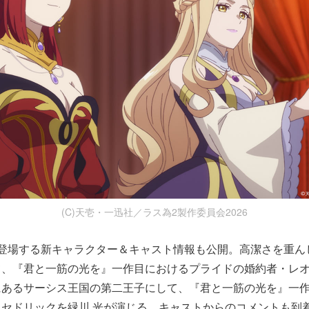
(C)天壱・一迅社／ラス為2製作委員会2026
ら登場する新キャラクター＆キャスト情報も公開。高潔さを重ん
て、『君と一筋の光を』一作目におけるプライドの婚約者・レ
にあるサーシス王国の第二王子にして、『君と一筋の光を』一
セドリックを緑川 光が演じる。キャストからのコメントも到