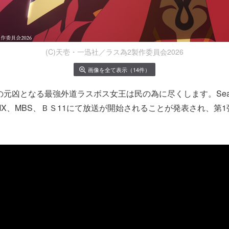
(C)天壱・一迅社／ラス為2製作委員会2026
画像を全て表示（14件）
の元凶となる最強外道ラスボス女王は民の為に尽くします。Seaso
O MX、MBS、ＢＳ11にて放送が開始されることが発表され、第