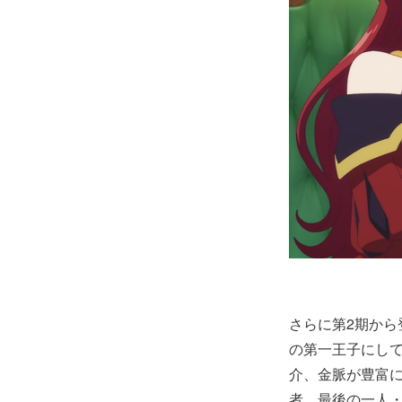
さらに第2期か
の第一王子にし
介、金脈が豊富
者、最後の一人・