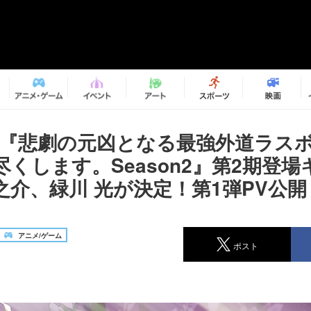
メ『悲劇の元凶となる最強外道ラス
くします。Season2』第2期登
之介、緑川 光が決定！第1弾PV公開
アニメ/ゲーム
ポスト