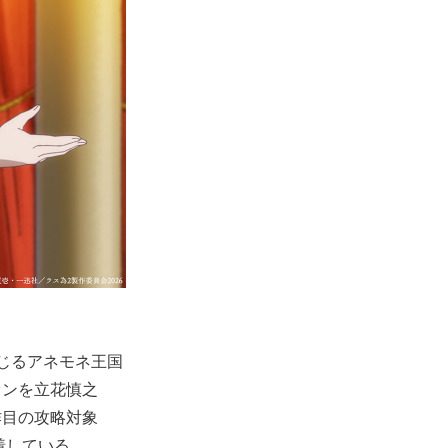
じるアネモネ王国
オンを立花慎之
作目の攻略対象
着している。