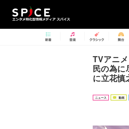
TVアニ
民の為に尽
に立花慎
ニュース
動画