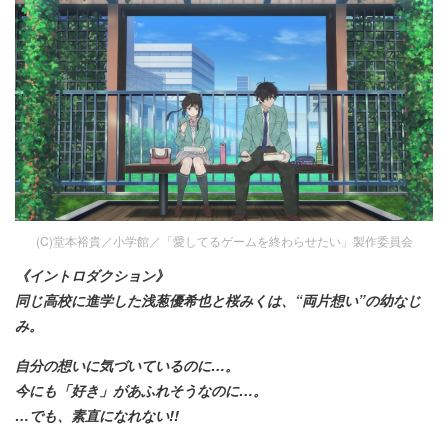
(C)堂本裕貴／小学館／「愛してるゲームを終わらせたい」製作委員会
《イントロダクション》
同じ高校に進学した浅葱優希也と桜みくは、“両片想い”の幼なじ
み。
自分の想いに気づいているのに…。
今にも「好き」があふれそうなのに…。
…でも、素直になれない!!