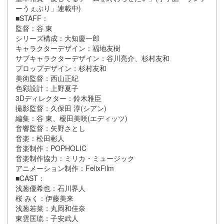
ーうぇぶり」連載中)
■STAFF：
監督：谷 東
シリーズ構成：大知慶一郎
キャラクターデザイン：福地友樹
サブキャラクターデザイン：谷川亮介、杉村友和
プロップデザイン：杉村友和
美術監督：西山正紀
色彩設計：上野夏子
3Dディレクター：鈴木雅臣
撮影監督：久保田 淳(シアン)
編集：谷 東、榎田美咲(エディッツ)
音響監督：矢野さとし
音楽：松田彬人
音楽制作：POPHOLIC
音楽制作協力：ミリカ・ミュージック
アニメーション制作：FelixFilm
■CAST：
浅葱優希也：石川界人
桜 みく：伊藤美来
浅葱若菜：丸岡和佳奈
東雲匡琉：子安武人