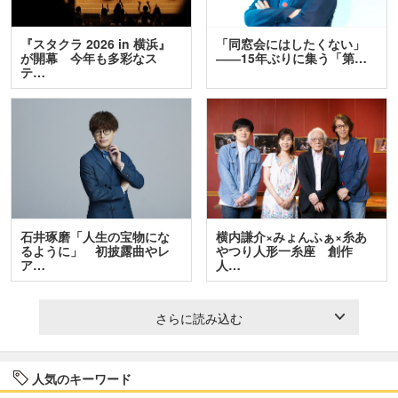
『スタクラ 2026 in 横浜』
「同窓会にはしたくない」
が開幕 今年も多彩なス
――15年ぶりに集う「第…
テ…
石井琢磨「人生の宝物にな
横内謙介×みょんふぁ×糸あ
るように」 初披露曲やレ
やつり人形一糸座 創作
ア…
人…
さらに読み込む
人気のキーワード