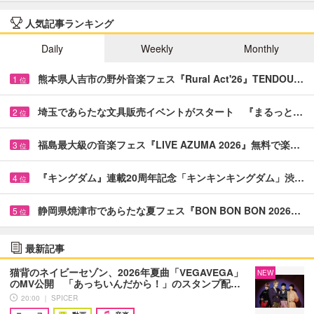
人気記事ランキング
Daily
Weekly
Monthly
熊本県人吉市の野外音楽フェス『Rural Act'26』TENDOU…
1
位
埼玉であらたな文具販売イベントがスタート 『まるっと…
2
位
福島最大級の音楽フェス『LIVE AZUMA 2026』無料で楽…
3
位
『キングダム』連載20周年記念「キンキンキングダム」渋…
4
位
静岡県焼津市であらたな夏フェス『BON BON BON 2026…
5
位
最新記事
猫背のネイビーセゾン、2026年夏曲「VEGAVEGA」
NEW
のMV公開 「あっちいんだから！」のスタンプ配…
20:00 ｜ SPICER