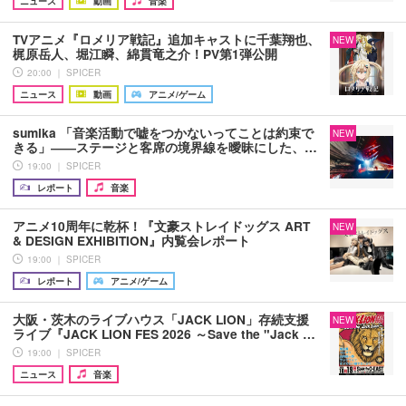
ニュース
動画
音楽
TVアニメ『ロメリア戦記』追加キャストに千葉翔也、
NEW
梶原岳人、堀江瞬、綿貫竜之介！PV第1弾公開
20:00 ｜ SPICER
ニュース
動画
アニメ/ゲーム
sumika 「音楽活動で嘘をつかないってことは約束で
NEW
きる」――ステージと客席の境界線を曖昧にした、…
19:00 ｜ SPICER
レポート
音楽
アニメ10周年に乾杯！『文豪ストレイドッグス ART
NEW
& DESIGN EXHIBITION』内覧会レポート
19:00 ｜ SPICER
レポート
アニメ/ゲーム
大阪・茨木のライブハウス「JACK LION」存続支援
NEW
ライブ『JACK LION FES 2026 ～Save the "Jack …
19:00 ｜ SPICER
ニュース
音楽