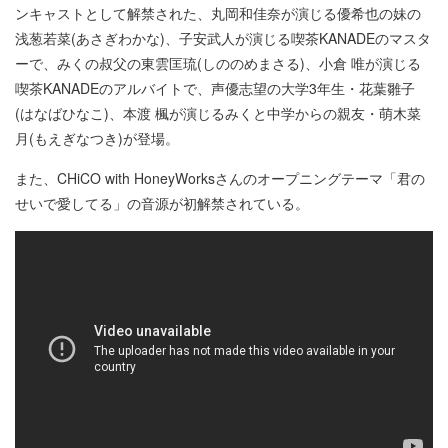
ンキャストとして解禁された、丸岡和佳奈が演じる優希也の妹の
浅葱若菜(あさぎわかな)、子安武人が演じる喫茶KANADEのマスタ
ーで、みくの叔父の東雲匡琉(しののめまさる)、小倉 唯が演じる
喫茶KANADEのアルバイトで、声優志望の大学3年生・花葉雛子
(はなばひなこ)、本渡 楓が演じるみくと中学からの親友・萌木菜
月(もえぎなつき)が登場。
また、CHiCO with HoneyWorksさんのオープニングテーマ「君の
せいで愛してる」の音源が初解禁されている。