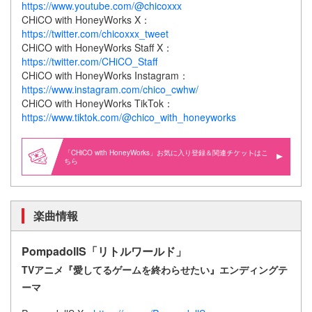
https://www.youtube.com/@chicoxxx
CHiCO with HoneyWorks X：
https://twitter.com/chicoxxx_tweet
CHiCO with HoneyWorks Staff X：
https://twitter.com/CHiCO_Staff
CHiCO with HoneyWorks Instagram：
https://www.instagram.com/chico_cwhw/
CHiCO with HoneyWorks TikTok：
https://www.tiktok.com/@chico_with_honeyworks
「CHiCO with HoneyWorks」お気に入り登録＆関連
はこ
ちら
楽曲情報
PompadollS「リトルワールド」
TVアニメ『愛してるゲームを終わらせたい』エンディングテ
ーマ