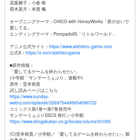
花葉雛子：小倉 唯
萌木菜月：本渡 楓
オープニングテーマ：CHiCO with HoneyWorks「君のせいで
愛してる」
エンディングテーマ：PompadollS「リトルワールド」
アニメ公式サイト：
https://www.aishiteru-game.com
公式X：
https://x.com/aishiterugame
■原作情報：
「愛してるゲームを終わらせたい」
(小学館「サンデーうぇぶり」連載中)
原作：堂本裕貴
試し読みページはこちら
https://www.sunday-
webry.com/episode/3269754496654596722
コミックス第1巻〜第7巻発売中
サンデーうぇぶりSSCS 発行／小学館
https://www.shogakukan.co.jp/books/volume/51095
(C)堂本裕貴／小学館／「愛してるゲームを終わらせたい」製
作委員会