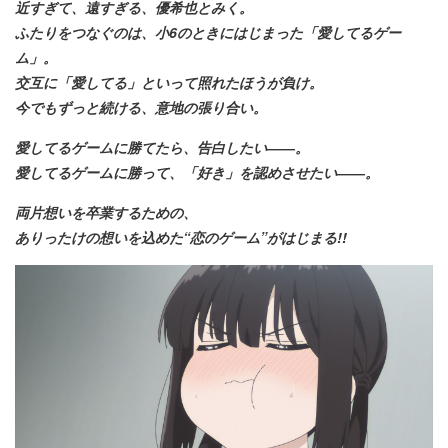
近すぎて、遠すぎる、優希也とみく。
ふたりをつなぐのは、小6のときにはじまった「愛してるゲー
ム」。
交互に「愛してる」といって照れたほうが負け。
今でもずっと続ける、意地の張り合い。
愛してるゲームに勝てたら、告白したい――。
愛してるゲームに勝って、「好き」を認めさせたい――。
両片想いを卒業するための、
ありったけの想いを込めた“恋のゲーム”がはじまる!!