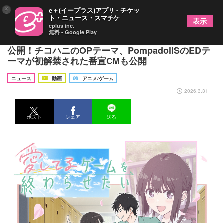
×
e＋(イープラス)アプリ - チケッ
ト・ニュース・スマチケ
表示
eplus inc.
無料 - Google Play
TVアニメ『愛してるゲームを終わらせたい』本PV
公開！チコハニのOPテーマ、PompadollSのEDテ
ーマが初解禁された番宣CMも公開
ニュース
動画
アニメ/ゲーム
2026.3.31
ポスト
シェア
送る