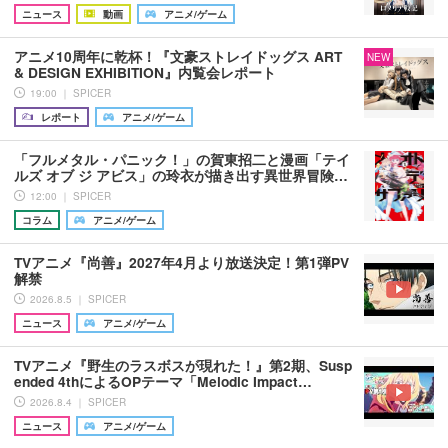
ニュース
動画
アニメ/ゲーム
アニメ10周年に乾杯！『文豪ストレイドッグス ART
NEW
& DESIGN EXHIBITION』内覧会レポート
19:00 ｜ SPICER
レポート
アニメ/ゲーム
「フルメタル・パニック！」の賀東招二と漫画「テイ
ルズ オブ ジ アビス」の玲衣が描き出す異世界冒険…
12:00 ｜ SPICER
コラム
アニメ/ゲーム
TVアニメ『尚善』2027年4月より放送決定！第1弾PV
解禁
2026.8.5 ｜ SPICER
ニュース
アニメ/ゲーム
TVアニメ『野生のラスボスが現れた！』第2期、Susp
ended 4thによるOPテーマ「Melodic Impact…
2026.8.4 ｜ SPICER
ニュース
アニメ/ゲーム