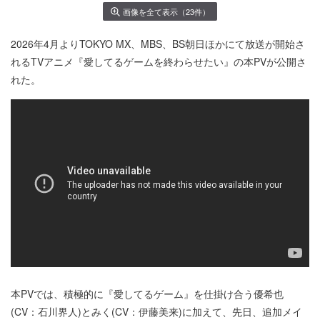
画像を全て表示（23件）
2026年4月よりTOKYO MX、MBS、BS朝日ほかにて放送が開始さ
れるTVアニメ『愛してるゲームを終わらせたい』の本PVが公開さ
れた。
本PVでは、積極的に『愛してるゲーム』を仕掛け合う優希也
(CV：石川界人)とみく(CV：伊藤美来)に加えて、先日、追加メイ