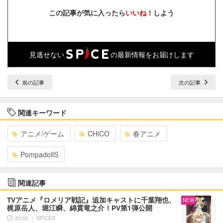
この記事が気に入ったら
いいね！
しよう
見逃せない
の最新情報をお届けします
前の記事
次の記事
関連キーワード
アニメ/ゲーム
CHiCO
春アニメ
PompadollS
関連記事
TVアニメ『ロメリア戦記』追加キャストに千葉翔也、
NEW
梶原岳人、堀江瞬、綿貫竜之介！PV第1弾公開
20:00 ｜ SPICER