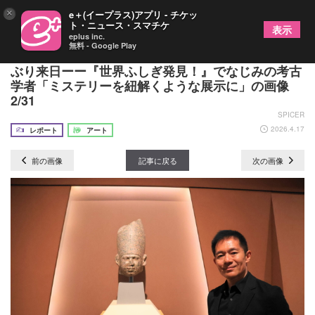
×
e＋(イープラス)アプリ - チケッ
ト・ニュース・スマチケ
表示
eplus inc.
無料 - Google Play
『特別展 古代エジプト』最古の巨像の一部が40年
ぶり来日ーー『世界ふしぎ発見！』でなじみの考古
学者「ミステリーを紐解くような展示に」の画像
2/31
SPICER
2026.4.17
レポート
アート
前の画像
記事に戻る
次の画像