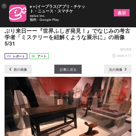
×
e＋(イープラス)アプリ - チケッ
ト・ニュース・スマチケ
表示
eplus inc.
無料 - Google Play
『特別展 古代エジプト』最古の巨像の一部が40年
ぶり来日ーー『世界ふしぎ発見！』でなじみの考古
学者「ミステリーを紐解くような展示に」の画像
5/31
SPICER
2026.4.17
レポート
アート
前の画像
記事に戻る
次の画像