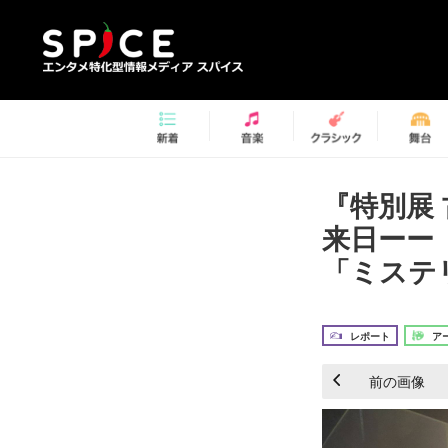
『特別展
来日ーー
「ミステ
レポート
ア
前の画像