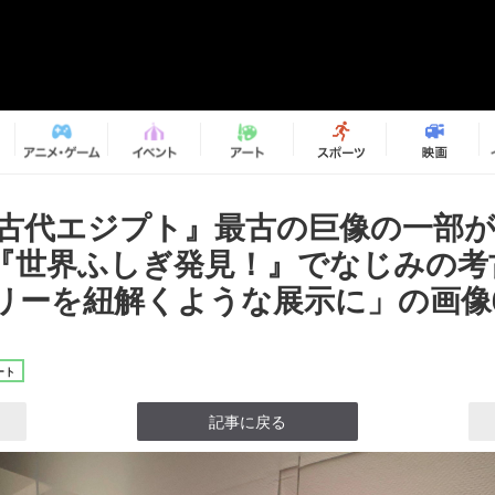
 古代エジプト』最古の巨像の一部が
『世界ふしぎ発見！』でなじみの考
リーを紐解くような展示に」の画像6
ート
記事に戻る