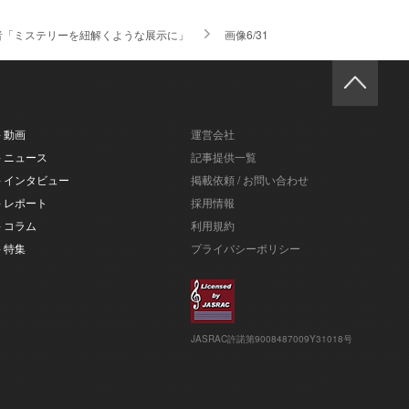
者「ミステリーを紐解くような展示に」
画像6/31
- 動画
運営会社
- ニュース
記事提供一覧
- インタビュー
掲載依頼 / お問い合わせ
- レポート
採用情報
- コラム
利用規約
- 特集
プライバシーポリシー
JASRAC許諾第9008487009Y31018号