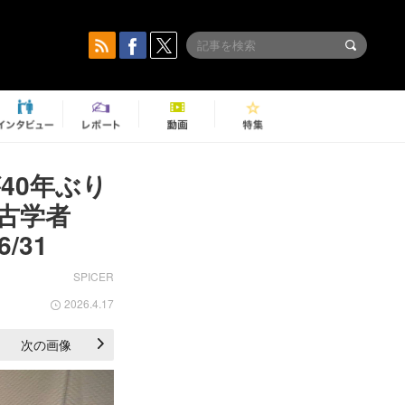
40年ぶり
古学者
/31
SPICER
2026.4.17
次の画像