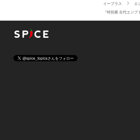
イープラス
エ
『特別展 古代エジプ