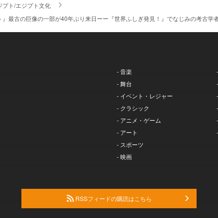
ジプト/エジプト文化
ト』最古の巨像の一部が40年ぶり来日ーー『世界ふしぎ発見！』でなじみの考古学
- 音楽
- 舞台
- イベント・レジャー
- クラシック
- アニメ・ゲーム
- アート
- スポーツ
- 映画
RSSフィードの購読はこちら