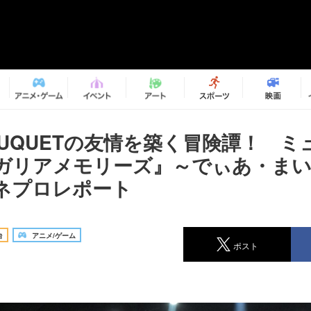
BOUQUETの友情を築く冒険譚！ 
ガリアメモリーズ』～でぃあ・ま
ネプロレポート
台
アニメ/ゲーム
ポスト