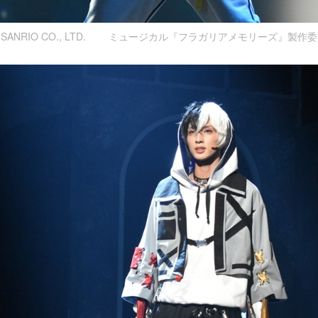
026 SANRIO CO., LTD. ミュージカル『フラガリアメモリーズ』製作委