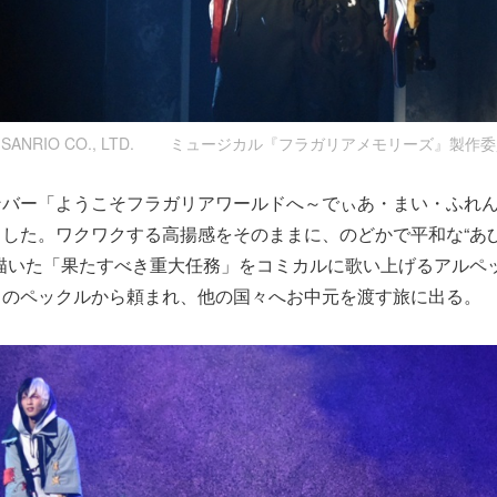
026 SANRIO CO., LTD. ミュージカル『フラガリアメモリーズ』製作委
ンバー「ようこそフラガリアワールドへ～でぃあ・まい・ふれ
した。ワクワクする高揚感をそのままに、のどかで平和な“あ
描いた「果たすべき重大任務」をコミカルに歌い上げるアルペ
るのペックルから頼まれ、他の国々へお中元を渡す旅に出る。