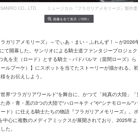
026 SANRIO CO., LTD. ミュージカル『フラガリアメモリーズ』製作委
画像を全て表示（15件）
ラガリアメモリーズ』～でぃあ・まい・ふれんず！～が2026年
Hにて開幕した。サンリオによる騎士道ファンタジープロジェク
つ丸を主（ロード）とする騎士・バドバルマ（當間ローズ）ら【
ノワールブーケ）】にスポットを当てたストーリーが描かれる。
模様をお伝えしよう。
世界“フラガリアワールド”を舞台に、かつて「純真の大陸」「
た赤・青・黒の3つの大陸で“ハローキティ”や“シナモロール”“
ロード）に仕える騎士たちの物語『フラガリアメモリーズ』。
を中心に複数のメディアミックスが展開されており、2025年
トした。