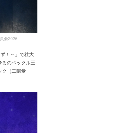
員会2026
んず！～」で壮大
ひるのペックル王
ック（二階堂