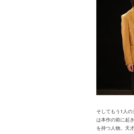
そしてもう1人
は本作の前に起
を持つ人物。天