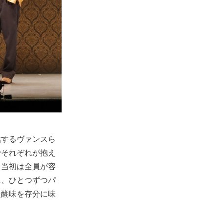
結するヴァンスら
でそれぞれが抱え
、当初は全員が容
に、ひとつずつパ
醍醐味を存分に味