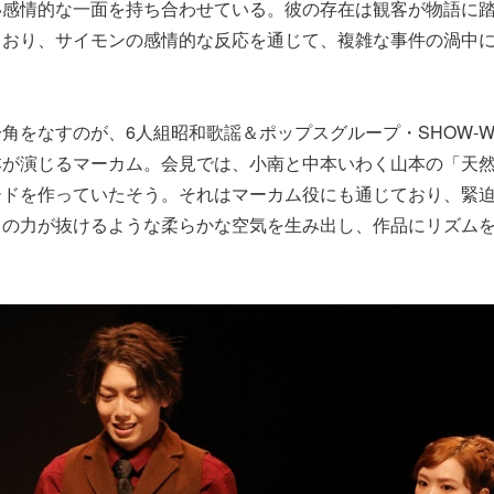
い感情的な一面を持ち合わせている。彼の存在は観客が物語に
ており、サイモンの感情的な反応を通じて、複雑な事件の渦中
角をなすのが、6人組昭和歌謡＆ポップスグループ・SHOW-
本が演じるマーカム。会見では、小南と中本いわく山本の「天
ードを作っていたそう。それはマーカム役にも通じており、緊
肩の力が抜けるような柔らかな空気を生み出し、作品にリズム