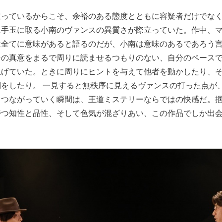
立っているからこそ、余裕のある態度とともに容疑者だけでな
に手玉に取る小南のヴァンスの異質さが際立っていた。作中、
は全てに意味があると語るのだが、小南は意味のあるであろう
その真意をまるで周りに読ませるつもりのない、自分のペース
上げていた。ときに周りにヒントを与えて他者を動かしたり、
をしたり。 一見すると無秩序に見えるヴァンスの打った点が
てつながっていく瞬間は、王道ミステリーならではの快感だ。
持つ知性と品性、そして色気が混ざりあい、この作品でしか出
。