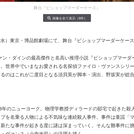
舞台『ビショップマーダーケース』
画像を全て表示（9件）
2日（水）東京・博品館劇場にて、舞台『ビショップマーダーケー
ヴァン・ダインの最高傑作と名高い推理小説『ビショップマーダ
』。世界中でいまなお愛される名探偵ファイロ・ヴァンスシリー
するのはこれが二度目となる須貝英が脚本・演出、野坂実が総
28年のニューヨーク。物理学教授ディラードの邸宅で起きた殺
ップを名乗る人物による不気味な連続殺人事件。事件は童謡「
、新たな事件が起きる度に謎は深まっていく。そんな難事件に
ロ・ヴァンス（小南光司）の活躍を描く。