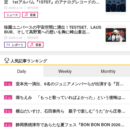
定 1stアルバム『1STST』のアナログレコードの…
2025.4.14 ｜ SPICER
ニュース
音楽
味園ユニバースの宇宙空間に湧出！TESTSET、LAUS
BUB、そして高野寛への想いを胸に崎山蒼志…
2025.2.25 ｜ SPICER
レポート
音楽
人気記事ランキング
Daily
Weekly
Monthly
堂本光一演出、6名のジュニアメンバーらが出演する『百…
1
位
堀ちえみ 「もっと歌っていればよかった」という後悔は…
2
位
横山だいすけ、石田泰尚ら 親子で楽しむ”うた”から圧巻…
3
位
静岡県焼津市であらたな夏フェス『BON BON BON 2026…
4
位