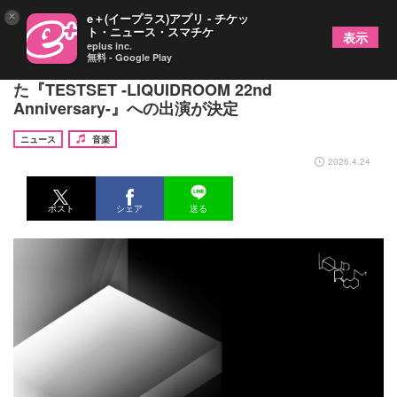
×
e＋(イープラス)アプリ - チケッ
ト・ニュース・スマチケ
表示
eplus inc.
無料 - Google Play
TESTSET、恵比寿LIQUIDROOMの22周年を記念し
た『TESTSET -LIQUIDROOM 22nd
Anniversary-』への出演が決定
ニュース
音楽
2026.4.24
ポスト
シェア
送る