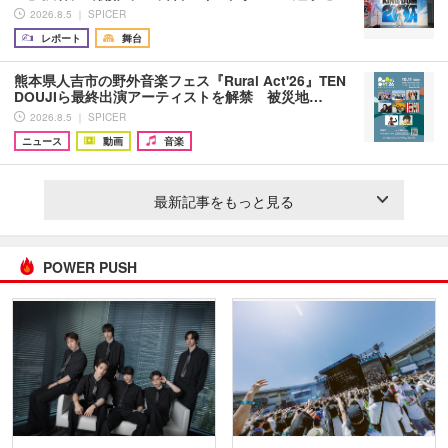
2026.8.5 ｜ SPICER
レポート
舞台
熊本県人吉市の野外音楽フェス『Rural Act'26』TEN
DOUJIら最終出演アーティストを解禁 被災地…
2026.8.5 ｜ SPICER
ニュース
動画
音楽
最新記事をもっと見る
POWER PUSH