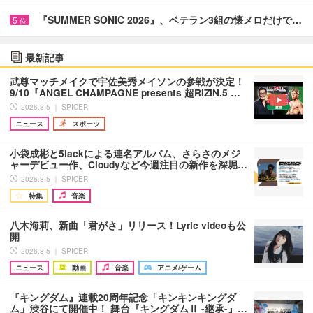
『SUMMER SONIC 2026』、ベテラン3組の懐メロだけで…
5
位
最新記事
武尊マッチメイクで宇佐美秀メイソンの参戦が決定！
9/10『ANGEL CHAMPAGNE presents 超RIZIN.5 …
2026.8.5 ｜ SPICER
ニュース
スポーツ
小袋成彬と5lackによる連名アルバム、さらさのメジ
ャーデビュー作、Cloudyなど今週注目の新作を深堀…
2026.8.5 ｜ SPICER
特集
音楽
八木海莉、新曲「君がさ」リリース！Lyric videoも公
開
2026.8.5 ｜ SPICER
ニュース
動画
音楽
アニメ/ゲーム
『キングダム』連載20周年記念「キンキンキングダ
ム」渋谷にて開催中！ 舞台『キングダムⅡ -継承-』…