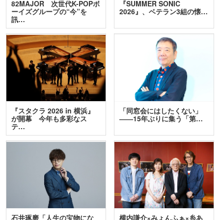
82MAJOR 次世代K-POPボ
『SUMMER SONIC
ーイズグループの“今”を
2026』、ベテラン3組の懐…
訊…
『スタクラ 2026 in 横浜』
「同窓会にはしたくない」
が開幕 今年も多彩なス
――15年ぶりに集う「第…
テ…
石井琢磨「人生の宝物にな
横内謙介×みょんふぁ×糸あ