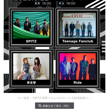
ロク漫祭 ～SPITZ 草野マサムネのロック大陸漫遊祭り～
画像を全て表示（5件）