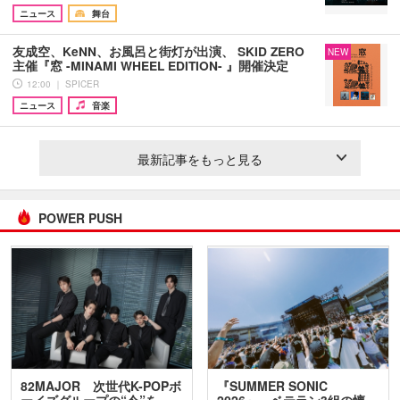
ニュース
舞台
友成空、KeNN、お風呂と街灯が出演、 SKID ZERO
NEW
主催『窓 -MINAMI WHEEL EDITION- 』開催決定
12:00 ｜ SPICER
ニュース
音楽
最新記事をもっと見る
POWER PUSH
82MAJOR 次世代K-POPボ
『SUMMER SONIC
ーイズグループの“今”を
2026』、ベテラン3組の懐…