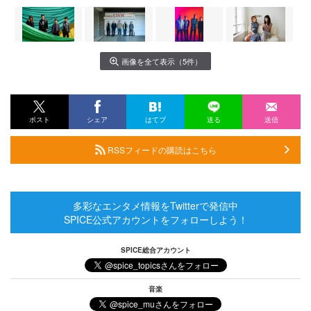
画像を全て表示（5件）
ポスト
シェア
はてブ
送る
送信
RSSフィードの購読はこちら
多彩なエンタメ情報をTwitterで発信中
SPICE公式アカウントをフォローしよう！
SPICE総合アカウント
音楽