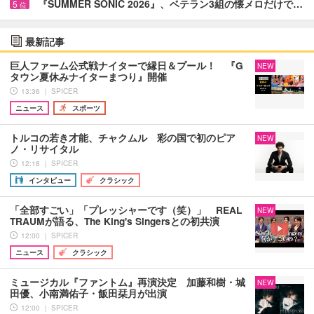
『SUMMER SONIC 2026』、ベテラン3組の懐メロだけで…
5
位
最新記事
巨人ファーム公式戦ナイターで縁日＆プール！ 『G
NEW
タウン夏休みナイターまつり』開催
13:36 ｜ SPICER
ニュース
スポーツ
トルコの若き才能、チャクムル 彩の国で初のピア
NEW
ノ・リサイタル
12:18 ｜ SPICER
インタビュー
クラシック
「全部すごい」「プレッシャーです（笑）」 REAL
NEW
TRAUMが語る、The King's Singersとの初共演
12:00 ｜ SPICER
ニュース
クラシック
ミュージカル『ファントム』再演決定 加藤和樹・城
NEW
田優、小南満佑子・飯田栞月が出演
12:00 ｜ SPICER