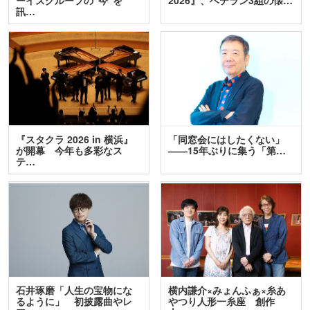
訊…
『スタクラ 2026 in 横浜』
「同窓会にはしたくない」
が開幕 今年も多彩なス
――15年ぶりに集う「第…
テ…
石井琢磨「人生の宝物にな
横内謙介×みょんふぁ×糸あ
るように」 初披露曲やレ
やつり人形一糸座 創作