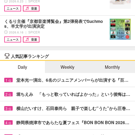
2026.6.23 ｜ SPICER
ニュース
音楽
くるり主催『京都音楽博覧会』第2弾発表でSuchmo
s、羊文学が出演決定
2026.6.16 ｜ SPICER
ニュース
音楽
人気記事ランキング
Daily
Weekly
Monthly
堂本光一演出、6名のジュニアメンバーらが出演する『百…
1
位
堀ちえみ 「もっと歌っていればよかった」という後悔は…
2
位
横山だいすけ、石田泰尚ら 親子で楽しむ”うた”から圧巻…
3
位
静岡県焼津市であらたな夏フェス『BON BON BON 2026…
4
位