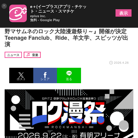
×
e＋(イープラス)アプリ - チケッ
ト・ニュース・スマチケ
表示
eplus inc.
無料 - Google Play
スピッツによる新イベント『ロク漫祭 ～SPITZ 草
野マサムネのロック大陸漫遊祭り～』開催が決定
Teenage Fanclub、Ride、羊文学、スピッツが出
演
ニュース
音楽
2026.4.26
ポスト
シェア
送る