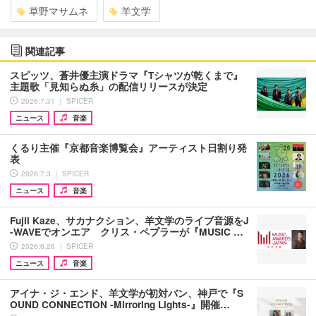
草野マサムネ
羊文学
関連記事
スピッツ、蒼井優主演ドラマ『Tシャツが乾くまで』
主題歌「見知らぬ糸」の配信リリースが決定
2026.7.31 ｜ SPICER
ニュース
音楽
くるり主催『京都音楽博覧会』アーティスト日割り発
表
2026.7.3 ｜ SPICER
ニュース
音楽
Fujii Kaze、サカナクション、羊文学のライブ音源をJ
-WAVEでオンエア クリス・ペプラーが『MUSIC …
2026.6.26 ｜ SPICER
ニュース
音楽
アイナ・ジ・エンド、羊文学が初対バン、神戸で『S
OUND CONNECTION -Mirroring Lights-』開催…