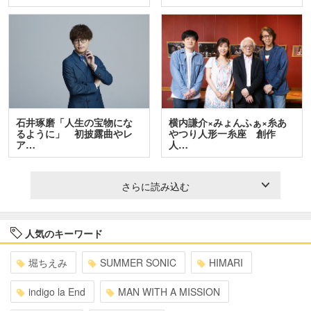
石井琢磨「人生の宝物にな
横内謙介×みょんふぁ×糸あ
るように」 初披露曲やレ
やつり人形一糸座 創作
ア…
人…
さらに読み込む
人気のキーワード
堀ちえみ
SUMMER SONIC
HIMARI
indigo la End
MAN WITH A MISSION