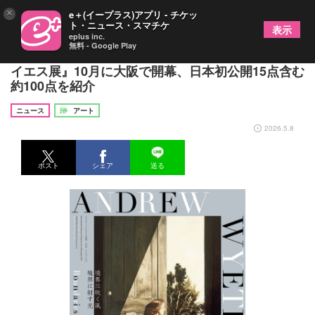
×
e＋(イープラス)アプリ - チケッ
ト・ニュース・スマチケ
表示
eplus inc.
無料 - Google Play
没後日本初、17年ぶりの回顧展『アンドリュー・ワ
イエス展』10月に大阪で開幕、日本初公開15点含む
約100点を紹介
ニュース
アート
2026.5.8
ポスト
シェア
送る