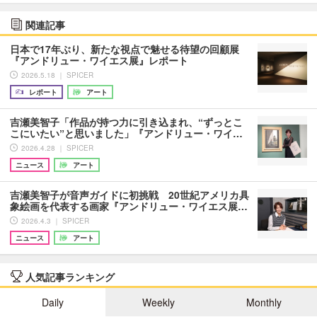
関連記事
日本で17年ぶり、新たな視点で魅せる待望の回顧展
『アンドリュー・ワイエス展』レポート
2026.5.18 ｜ SPICER
レポート
アート
吉瀬美智子「作品が持つ力に引き込まれ、“ずっとこ
こにいたい”と思いました」『アンドリュー・ワイ…
2026.4.28 ｜ SPICER
ニュース
アート
吉瀬美智子が音声ガイドに初挑戦 20世紀アメリカ具
象絵画を代表する画家『アンドリュー・ワイエス展…
2026.4.3 ｜ SPICER
ニュース
アート
人気記事ランキング
Daily
Weekly
Monthly