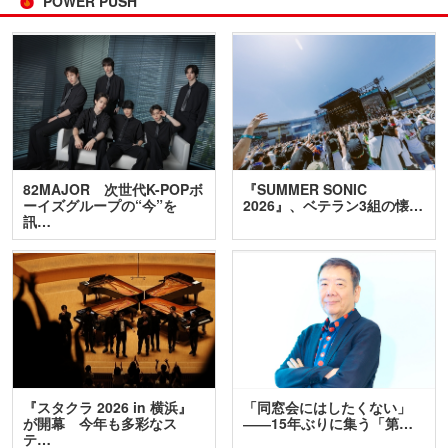
POWER PUSH
82MAJOR 次世代K-POPボ
『SUMMER SONIC
ーイズグループの“今”を
2026』、ベテラン3組の懐…
訊…
『スタクラ 2026 in 横浜』
「同窓会にはしたくない」
が開幕 今年も多彩なス
――15年ぶりに集う「第…
テ…