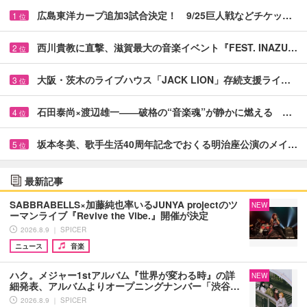
広島東洋カープ追加3試合決定！ 9/25巨人戦などチケッ…
1
位
西川貴教に直撃、滋賀最大の音楽イベント『FEST. INAZU…
2
位
大阪・茨木のライブハウス「JACK LION」存続支援ライ…
3
位
石田泰尚×渡辺雄一――破格の“音楽魂”が静かに燃える …
4
位
坂本冬美、歌手生活40周年記念でおくる明治座公演のメイ…
5
位
最新記事
SABBRABELLS×加藤純也率いるJUNYA projectのツ
NEW
ーマンライブ『Revive the Vibe.』開催が決定
2026.8.9 ｜ SPICER
ニュース
音楽
ハク。メジャー1stアルバム『世界が変わる時』の詳
NEW
細発表、アルバムよりオープニングナンバー「渋谷…
2026.8.9 ｜ SPICER