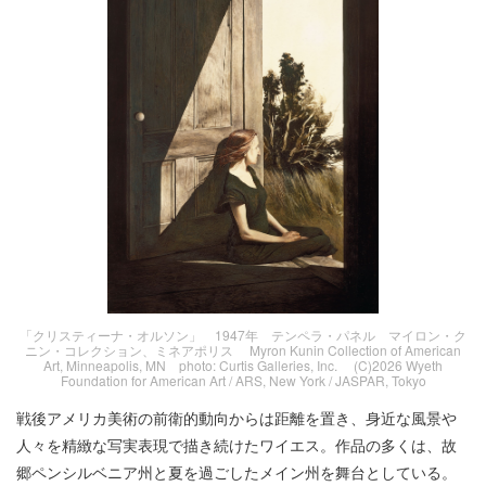
「クリスティーナ・オルソン」 1947年 テンペラ・パネル マイロン・ク
ニン・コレクション、ミネアポリス Myron Kunin Collection of American
Art, Minneapolis, MN photo: Curtis Galleries, Inc. (C)2026 Wyeth
Foundation for American Art / ARS, New York / JASPAR, Tokyo
戦後アメリカ美術の前衛的動向からは距離を置き、身近な風景や
人々を精緻な写実表現で描き続けたワイエス。作品の多くは、故
郷ペンシルベニア州と夏を過ごしたメイン州を舞台としている。