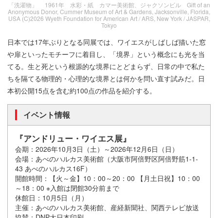
「洗濯物」 1961年 水彩・紙 カマー美術館、ジャクソンビル Gift of an
Anonymous Donor, Cummer Museum of Art & Gardens, Jacksonville, Florida,
USA (C)2026 Wyeth Foundation for American Art / ARS, New York / JASPAR,
Tokyo
日本では17年ぶりとなる同展では、ワイエスがしばしば描いた窓
や扉といったモチーフに着目し、「境界」という概念にも光を当
てる。生と死という根源的な境界にとどまらず、日常の中で私た
ちを隔てる物理的・心理的な境界とは何かを問い直す試みだ。日
本初公開15点を含む約100点の作品を紹介する。
イベント情報
『アンドリュー・ワイエス展』
会期：2026年10月3日（土）～2026年12月6日（日）
会場：あべのハルカス美術館（大阪市阿倍野区阿倍野筋1-1-
43 あべのハルカス16F）
開館時間：【火～金】10：00～20：00 【月土日祝】10：00
～18：00 ※入館は閉館30分前まで
休館日：10月5日（月）
主催：あべのハルカス美術館、産経新聞社、関西テレビ放送
協賛：DNP大日本印刷