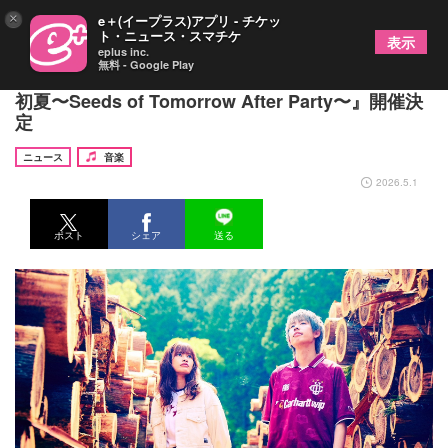
×
e＋(イープラス)アプリ - チケッ
ト・ニュース・スマチケ
表示
eplus inc.
無料 - Google Play
愛媛・松山で『緊急企画！LONGMAN LIVE 2026
初夏〜Seeds of Tomorrow After Party〜』開催決
定
ニュース
音楽
2026.5.1
ポスト
シェア
送る