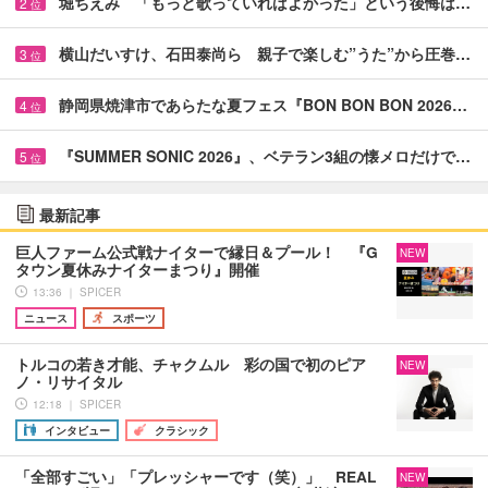
堀ちえみ 「もっと歌っていればよかった」という後悔は…
2
位
横山だいすけ、石田泰尚ら 親子で楽しむ”うた”から圧巻…
3
位
静岡県焼津市であらたな夏フェス『BON BON BON 2026…
4
位
『SUMMER SONIC 2026』、ベテラン3組の懐メロだけで…
5
位
最新記事
巨人ファーム公式戦ナイターで縁日＆プール！ 『G
NEW
タウン夏休みナイターまつり』開催
13:36 ｜ SPICER
ニュース
スポーツ
トルコの若き才能、チャクムル 彩の国で初のピア
NEW
ノ・リサイタル
12:18 ｜ SPICER
インタビュー
クラシック
「全部すごい」「プレッシャーです（笑）」 REAL
NEW