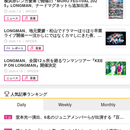
横浜赤レンガ倉庫で開催の『MURO FESTIVAL 202
5』LONGMAN、ナードマグネットら追加出演…
2025.7.8 ｜ SPICER
ニュース
音楽
LONGMAN、地元愛媛・松山でドラマーほりほり卒業
ライブ開催ーー泣かしにではなくカマしにきた夜、…
2025.7.4 ｜ SPICER
レポート
音楽
LONGMAN、全国12ヵ所を廻るワンマンツアー『KEE
P ON LONGMAN』開催決定
2025.6.15 ｜ SPICER
ニュース
音楽
人気記事ランキング
Daily
Weekly
Monthly
堂本光一演出、6名のジュニアメンバーらが出演する『百…
1
位