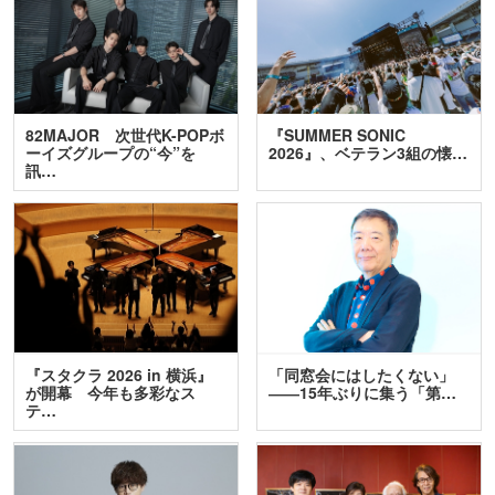
82MAJOR 次世代K-POPボ
『SUMMER SONIC
ーイズグループの“今”を
2026』、ベテラン3組の懐…
訊…
『スタクラ 2026 in 横浜』
「同窓会にはしたくない」
が開幕 今年も多彩なス
――15年ぶりに集う「第…
テ…