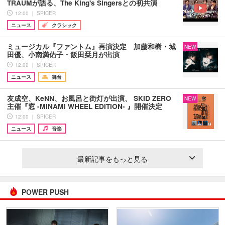
TRAUMが語る、The King's Singersとの初共演
12:00 ｜ SPICER
ニュース
クラシック
ミュージカル『ファントム』再演決定 加藤和樹・城
NEW
田優、小南満佑子・飯田栞月が出演
12:00 ｜ SPICER
ニュース
舞台
友成空、KeNN、お風呂と街灯が出演、 SKID ZERO
NEW
主催『窓 -MINAMI WHEEL EDITION- 』開催決定
12:00 ｜ SPICER
ニュース
音楽
最新記事をもっと見る
POWER PUSH