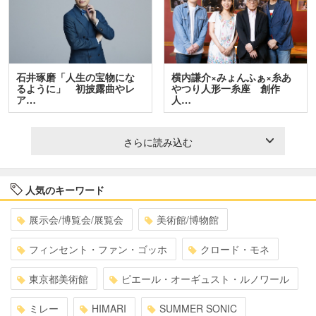
石井琢磨「人生の宝物にな
横内謙介×みょんふぁ×糸あ
るように」 初披露曲やレ
やつり人形一糸座 創作
ア…
人…
さらに読み込む
人気のキーワード
展示会/博覧会/展覧会
美術館/博物館
フィンセント・ファン・ゴッホ
クロード・モネ
東京都美術館
ピエール・オーギュスト・ルノワール
ミレー
HIMARI
SUMMER SONIC