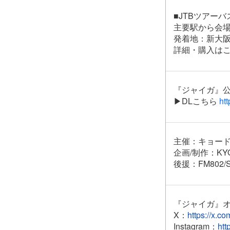
■JTBツアー
主要駅から会
発着地：新大
詳細・購入は
『ジャイガ』
▶︎DLこちら
htt
主催：キョー
企画/制作：KYO
後援：FM802/S
『ジャイガ』
X：
https://x.c
Instagram：
htt