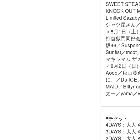
SWEET STE
KNOCK OUT MO
Limited S
シャツ屋さん／Lau
＜8月1日（土
打首獄門同好会／HY
坂46／Suspen
Sunfist／tr
マキシマム ザ ホ
＜8月2日（日
Aooo／秋山黄
に。／Da-iCE／C
MAID／Billyrr
太一／yama／yu
■
4DAYS：大人 ¥4
3DAYS：大人 ¥3
2DAYS：大人 ¥2