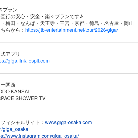
バスプラン
場直行の安心・安全・楽々プランです♪
阪・梅田・なんば・天王寺・三宮・京都・徳島・名古屋・岡山
こちらから：
https://jtb-entertainment.net/tour/2026/giga/
公式アプリ
ps://giga.link.fespli.com
ドー関西
DO KANSAI
PACE SHOWER TV
オフィシャルサイト：
www.giga-osaka.com
om/giga_osaka
ps://www.instagram.com/giga_osaka/