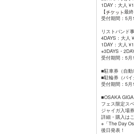
1DAY：大人 ¥12
【
最終
受付期間：5月12
リストバンド
4DAYS：大人 ¥4
1DAY：大人 ¥13
※3DAYS・2
受付期間：5月1
■駐車券（自動車
■駐輪券（バイク
受付期間：5月12
■OSAKA GIGAN
フェス限定ス
ジャイガ入場
詳細・購入は
※「The Day
後日発表！