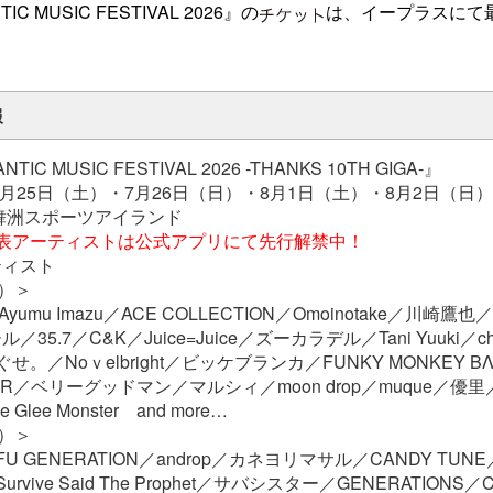
TIC MUSIC FESTIVAL 2026』の
は、イープラスにて
報
NTIC MUSIC FESTIVAL 2026 -THANKS 10TH GIGA-』
7月25日（土）・7月26日（日）・8月1日（土）・8月2日（日）
舞洲スポーツアイランド
発表アーティストは公式アプリにて先行解禁中！
ティスト
土）＞
／Ayumu Imazu／ACE COLLECTION／Omoinotake／川崎鷹也／C
5.7／C&K／Juice=Juice／ズーカラデル／Tani Yuuki／chil
ぐせ。／Noｖelbright／ビッケブランカ／FUNKY MONKEY BΛ
PPER／ベリーグッドマン／マルシィ／moon drop／muque／優里／y
ttle Glee Monster and more…
日）＞
G-FU GENERATION／androp／カネヨリマサル／CANDY T
Survive Said The Prophet／サバシスター／GENERATIONS／