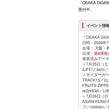
『OSAKA GIGAN
受付中。
イベント情
『OSAKA GIGA
日時：2026年
会場： 大阪・
出演：
第6弾
発表済みアー
＜7月25日（
iLIFE!／asmi
／サイダーガール／3
TRACK15／ね
FRUITS ZI
reGretGirl／Li
＜7月26日（
ASIAN KUN
プ／coldrain／