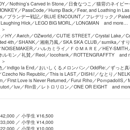
ADY／Nothing’s Carved In Stone／日食なつこ／猫背のネイ
NKEY／PassCode／Hump Back／Fear, and Loathing in Las
azabys／ブランデー戦記／BLUE ENCOUNT／フレデリック／Pale
ghing Hick／LEGO BIG MORL／LONGMAN and more…
）＞
／Awich／OZworld／CUTIE STREET／Crystal Lake／Cr
ded 4th／SHANK／湘南乃風／SKA SKA CLUB／sumika／すり
icot／NOISEMAKER／ハルカミライ／ＦＯＭＡＲＥ／HEY-SMITH／
ルモン／礼賛／Reol／locofrank／ROTTENGRAFFTY and 
）＞
色／indigo la End／おいしくるメロンパン／OddRe:／ずっ
zecho No Republic／This is LAST／DISH//／なとり／NEL
om／First Love is Never Returned／Furui Riho／Poｍpadol
tori／luv／Rin音／レトロリロン／ONE OR EIGHT and mor
2,000 ／ 小学生 ¥16,500
3,000 ／ 小学生 ¥14,000
2,000 ／ 小学生 ¥10,000