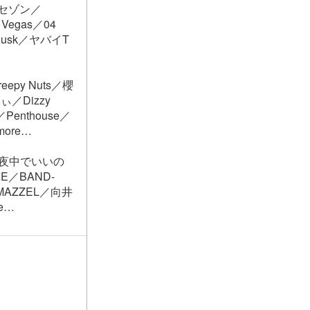
ビーセゾン／
 Vegas／04
dusk／ヤバイT
eepy Nuts／櫻
ぃ／Dizzy
Penthouse／
more…
と真夜中でいいの
KE／BAND-
lS／MAZZEL／向井
e…