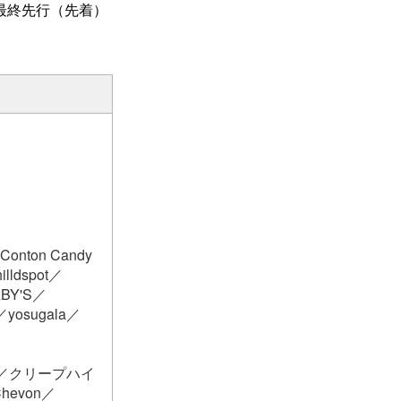
最終先行（先着）
onton Candy
ldspot／
BY'S／
osugala／
UNE／クリープハイ
Chevon／