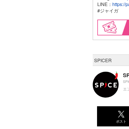
LINE：
https://
#ジャイガ
SPICER
S
SP
エ
ポスト