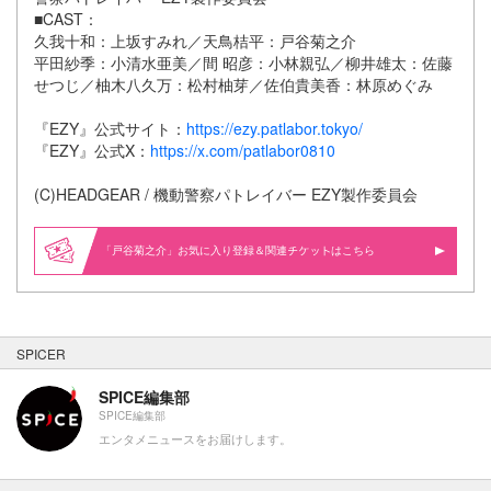
■CAST：
久我十和：上坂すみれ／天鳥桔平：戸谷菊之介
平田紗季：小清水亜美／間 昭彦：小林親弘／柳井雄太：佐藤
せつじ／柚木八久万：松村柚芽／佐伯貴美香：林原めぐみ
『EZY』公式サイト：
https://ezy.patlabor.tokyo/
『EZY』公式X：
https://x.com/patlabor0810
(C)HEADGEAR / 機動警察パトレイバー EZY製作委員会
「戸谷菊之介」お気に入り登録＆関連
はこちら
SPICER
SPICE編集部
SPICE編集部
エンタメニュースをお届けします。