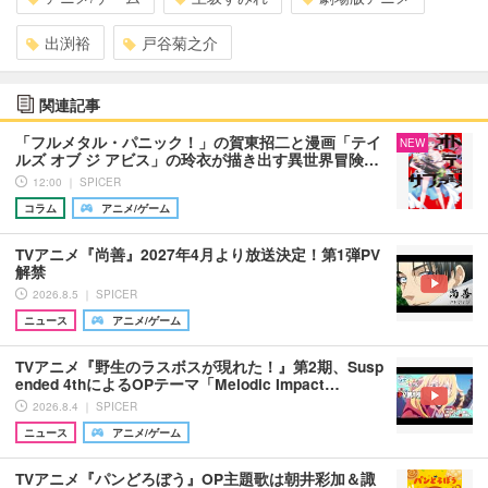
出渕裕
戸谷菊之介
関連記事
「フルメタル・パニック！」の賀東招二と漫画「テイ
NEW
ルズ オブ ジ アビス」の玲衣が描き出す異世界冒険…
12:00 ｜ SPICER
コラム
アニメ/ゲーム
TVアニメ『尚善』2027年4月より放送決定！第1弾PV
解禁
2026.8.5 ｜ SPICER
ニュース
アニメ/ゲーム
TVアニメ『野生のラスボスが現れた！』第2期、Susp
ended 4thによるOPテーマ「Melodic Impact…
2026.8.4 ｜ SPICER
ニュース
アニメ/ゲーム
TVアニメ『パンどろぼう』OP主題歌は朝井彩加＆諏