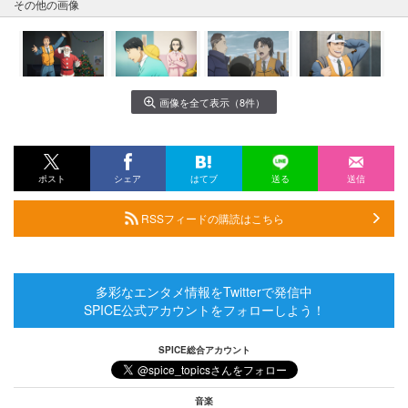
その他の画像
画像を全て表示（8件）
ポスト
シェア
はてブ
送る
送信
RSSフィードの購読はこちら
多彩なエンタメ情報をTwitterで発信中
SPICE公式アカウントをフォローしよう！
SPICE総合アカウント
音楽