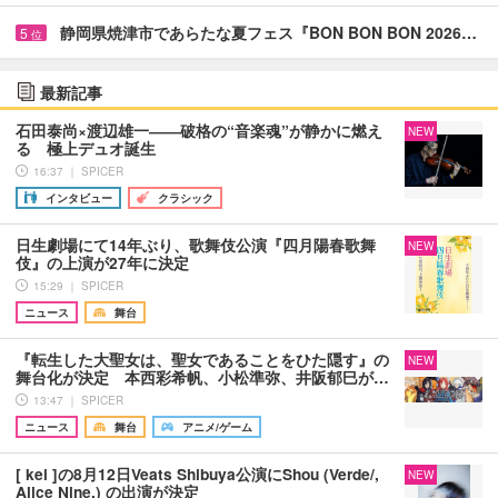
静岡県焼津市であらたな夏フェス『BON BON BON 2026…
5
位
最新記事
石田泰尚×渡辺雄一――破格の“音楽魂”が静かに燃え
NEW
る 極上デュオ誕生
16:37 ｜ SPICER
インタビュー
クラシック
日生劇場にて14年ぶり、歌舞伎公演『四月陽春歌舞
NEW
伎』の上演が27年に決定
15:29 ｜ SPICER
ニュース
舞台
『転生した大聖女は、聖女であることをひた隠す』の
NEW
舞台化が決定 本西彩希帆、小松準弥、井阪郁巳が…
13:47 ｜ SPICER
ニュース
舞台
アニメ/ゲーム
[ kei ]の8月12日Veats Shibuya公演にShou (Verde/,
NEW
Alice Nine.) の出演が決定