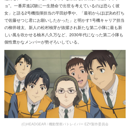
ョ”。一番昇進試験に一生懸命で出世を考えているのは恐らく彼
女」と語る2号機指揮担当の平田紗季や、「最初からほぼ決め打ち
で佐藤せつじ君にお願いしたかった」と明かす1号機キャリア担当
の柳井雄太、新人の松村柚芽が抜擢され新たな第二小隊に最も新
しい風を吹かせる柚木八久万など、2030年代になった第二小隊も
個性豊かなメンバーが勢ぞろいしている。
(C)HEADGEAR / 機動警察パトレイバー EZY製作委員会