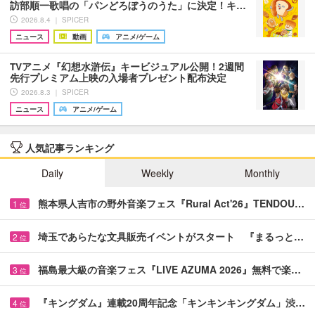
訪部順一歌唱の「パンどろぼうのうた」に決定！キ…
2026.8.4 ｜ SPICER
ニュース
動画
アニメ/ゲーム
TVアニメ『幻想水滸伝』キービジュアル公開！2週間
先行プレミアム上映の入場者プレゼント配布決定
2026.8.3 ｜ SPICER
ニュース
アニメ/ゲーム
人気記事ランキング
Daily
Weekly
Monthly
熊本県人吉市の野外音楽フェス『Rural Act'26』TENDOU…
1
位
埼玉であらたな文具販売イベントがスタート 『まるっと…
2
位
福島最大級の音楽フェス『LIVE AZUMA 2026』無料で楽…
3
位
『キングダム』連載20周年記念「キンキンキングダム」渋…
4
位