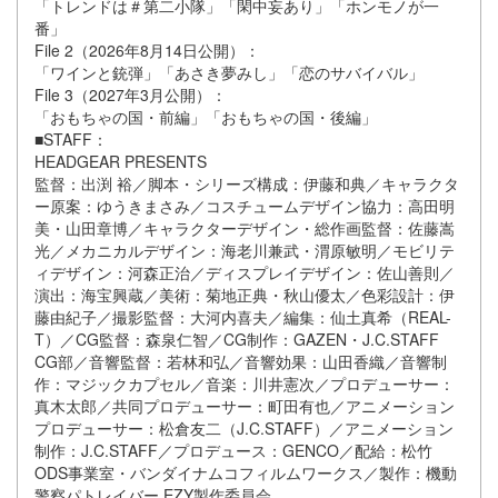
「トレンドは＃第二小隊」「閑中妄あり」「ホンモノが一
番」
File 2（2026年8月14日公開）：
「ワインと銃弾」「あさき夢みし」「恋のサバイバル」
File 3（2027年3月公開）：
「おもちゃの国・前編」「おもちゃの国・後編」
■STAFF：
HEADGEAR PRESENTS
監督：出渕 裕／脚本・シリーズ構成：伊藤和典／キャラクタ
ー原案：ゆうきまさみ／コスチュームデザイン協力：高田明
美・山田章博／キャラクターデザイン・総作画監督：佐藤嵩
光／メカニカルデザイン：海老川兼武・渭原敏明／モビリテ
ィデザイン：河森正治／ディスプレイデザイン：佐山善則／
演出：海宝興蔵／美術：菊地正典・秋山優太／色彩設計：伊
藤由紀子／撮影監督：大河内喜夫／編集：仙土真希（REAL-
T）／CG監督：森泉仁智／CG制作：GAZEN・J.C.STAFF
CG部／音響監督：若林和弘／音響効果：山田香織／音響制
作：マジックカプセル／音楽：川井憲次／プロデューサー：
真木太郎／共同プロデューサー：町田有也／アニメーション
プロデューサー：松倉友二（J.C.STAFF）／アニメーション
制作：J.C.STAFF／プロデュース：GENCO／配給：松竹
ODS事業室・バンダイナムコフィルムワークス／製作：機動
警察パトレイバー EZY製作委員会