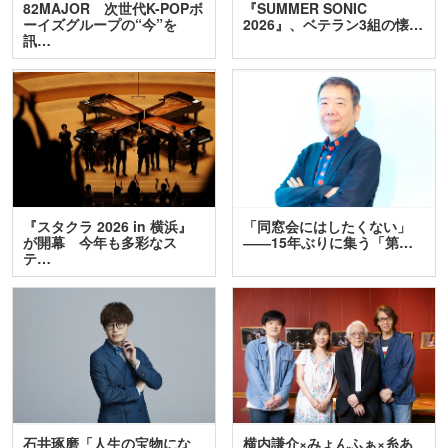
82MAJOR 次世代K-POPボ
『SUMMER SONIC
ーイズグループの“今”を
2026』、ベテラン3組の懐…
訊…
『スタクラ 2026 in 横浜』
「同窓会にはしたくない」
が開幕 今年も多彩なス
――15年ぶりに集う「第…
テ…
石井琢磨「人生の宝物にな
横内謙介×みょんふぁ×糸あ