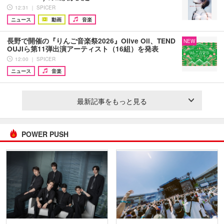
12:31 ｜ SPICER
ニュース
動画
音楽
長野で開催の『りんご音楽祭2026』Olive Oil、TEND
NEW
OUJIら第11弾出演アーティスト（16組）を発表
12:00 ｜ SPICER
ニュース
音楽
最新記事をもっと見る
POWER PUSH