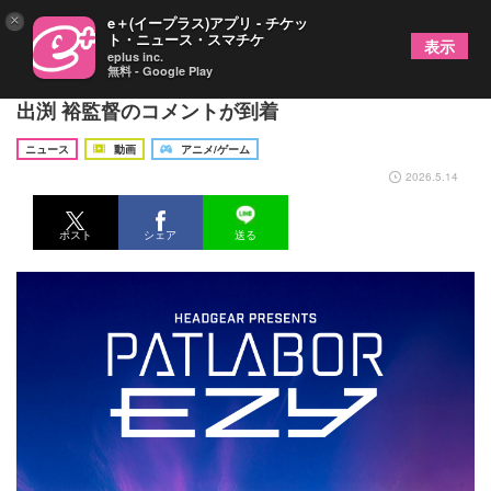
×
e＋(イープラス)アプリ - チケッ
ト・ニュース・スマチケ
表示
eplus inc.
無料 - Google Play
『機動警察パトレイバー EZY』キャラクターPV＆
出渕 裕監督のコメントが到着
ニュース
動画
アニメ/ゲーム
2026.5.14
ポスト
シェア
送る