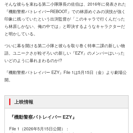
そんな彼らを束ねる第二小隊隊長の佐伯は、2016年に発表された
『機動警察パトレイバーREBOOT』での林原めぐみの演技が強く
印象に残っていたという出渕監督が「このキャラで行くんだった
ら林原しかない、俺の中では」と即決するようなキャラクターだ
と明かしている。
ついに幕を開ける第二小隊と彼らを取り巻く特車二課の新しい物
語。ユニークさが粒ぞろいの新しい『EZY』のメンバーはいった
いどのように暴れまわるのか!?
『機動警察パトレイバー EZY』File 1は5月15日（金）より劇場公
開。
上映情報
『機動警察パトレイバー EZY』
File 1（2026年5月15日公開）：