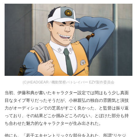
(C)HEADGEAR / 機動警察パトレイバー EZY製作委員会
当初、伊藤和典が書いたキャラクター設定では間はもう少し真面
目なタイプ寄りだったそうだが、小林親弘の独自の雰囲気と演技
力がオーディションでの芝居がすごく良かった、と監督は振り返
っており、その結果どこか掴みどころのない、とぼけた部分も持
ち合わせた魅力的なキャラクターが生み出された。
他にも、「若干エキセントリックな部分を入れた、所謂“リケジ