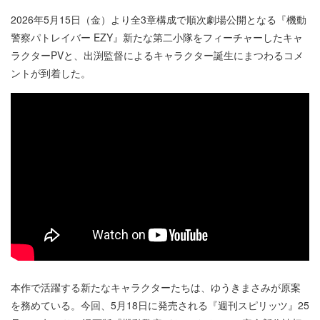
2026年5月15日（金）より全3章構成で順次劇場公開となる『機動
警察パトレイバー EZY』新たな第二小隊をフィーチャーしたキャ
ラクターPVと、出渕監督によるキャラクター誕生にまつわるコメ
ントが到着した。
本作で活躍する新たなキャラクターたちは、ゆうきまさみが原案
を務めている。今回、5月18日に発売される『週刊スピリッツ』25