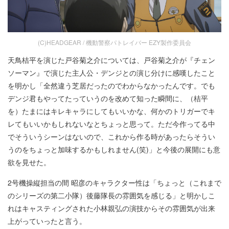
(C)HEADGEAR / 機動警察パトレイバー EZY製作委員会
天鳥桔平を演じた戸谷菊之介については、戸谷菊之介が『チェン
ソーマン』で演じた主人公・デンジとの演じ分けに感嘆したこと
を明かし「全然違う芝居だったのでわからなかったんです。でも
デンジ君もやってたっていうのを改めて知った瞬間に、（桔平
を）たまにはキレキャラにしてもいいかな、何かのトリガーでキ
レてもいいかもしれないなとちょっと思って。ただ今作ってる中
でそういうシーンはないので、これから作る時があったらそうい
うのをちょっと加味するかもしれません(笑)」と今後の展開にも意
欲を見せた。
2号機操縦担当の間 昭彦のキャラクター性は「ちょっと（これまで
のシリーズの第二小隊）後藤隊長の雰囲気を感じる」と明かしこ
れはキャスティングされた小林親弘の演技からその雰囲気が出来
上がっていったと言う。