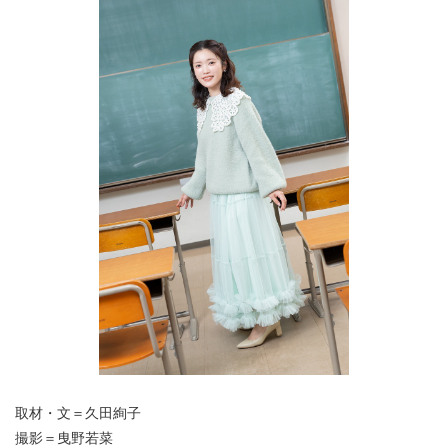
取材・文＝久田絢子
撮影＝曳野若菜