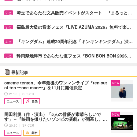
埼玉であらたな文具販売イベントがスタート 『まるっと…
2
位
福島最大級の音楽フェス『LIVE AZUMA 2026』無料で楽…
3
位
『キングダム』連載20周年記念「キンキンキングダム」渋…
4
位
静岡県焼津市であらたな夏フェス『BON BON BON 2026…
5
位
最新記事
omeme tenten、今年最後のワンマンライブ『ten out
NEW
of ten 〜one man〜』を11月に開催決定
21:00 ｜ SPICER
ニュース
音楽
岡田利規（作・演出）「5人の俳優が素晴らしいで
NEW
す」～『映画を撮りたいゾンビの演劇』が開幕し、…
20:30 ｜ SPICER
ニュース
舞台