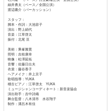
絲井勇太（ベース／全国公演）
渡辺庸介（パーカッション）
スタッフ：
脚本・作詞：大池容子
演出：野上絹代
音楽：江草啓太
振付：北尾 亘
美術：乘峯雅寛
照明：吉枝康幸
映像：松澤延拓
音響：佐藤日出夫
衣裳：藤谷香子
ヘアメイク：井上京子
歌唱指導：YUKA
稽古ピアノ：江草啓太 YUKA
ミュージシャンコーディネート：新音楽協会
演出助手：吉中詩織
舞台監督：八木清市 水谷翔子
制作：溝呂木有佳