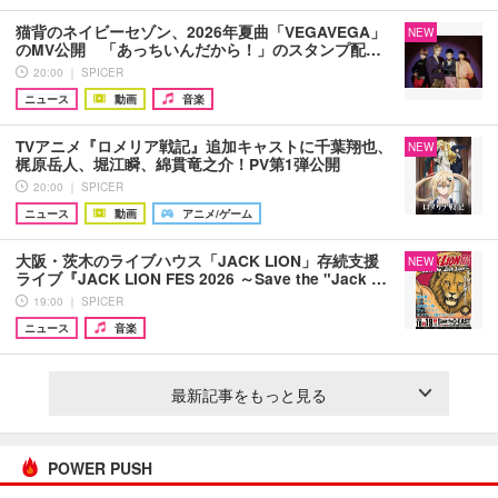
猫背のネイビーセゾン、2026年夏曲「VEGAVEGA」
NEW
のMV公開 「あっちいんだから！」のスタンプ配…
20:00 ｜ SPICER
ニュース
動画
音楽
TVアニメ『ロメリア戦記』追加キャストに千葉翔也、
NEW
梶原岳人、堀江瞬、綿貫竜之介！PV第1弾公開
20:00 ｜ SPICER
ニュース
動画
アニメ/ゲーム
大阪・茨木のライブハウス「JACK LION」存続支援
NEW
ライブ『JACK LION FES 2026 ～Save the "Jack …
19:00 ｜ SPICER
ニュース
音楽
最新記事をもっと見る
POWER PUSH