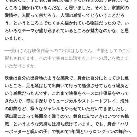
ところも描かれているんだな、と思いました。それと、家族間の
愛情や、人間って何だろう、人間の感情ってどういうことだろ
う、というところまでたくさん描かれている物語だったので、い
ろいろなテーマが盛り込まれているところが魅力なのかな、と思
いました。
──美山さんは映像作品へのご出演はもちろん、声優としてのご活
躍もされてます。その中で舞台に出演することへの思いを教えて
いただけますか。
映像は自分の出身地のような感覚で、舞台は自分にとって少し遠
いところ、足を延ばして出向いて行って勉強させてもらう場所と
いう感覚だったんです。これまで映像をベースに俳優業をやって
きたので、毎回手探りでミュージカルやストレートプレイ、海外
の戯曲など、様々なジャンルをやらせていただいてきましたし、
演出家によって毎回全く違うので、舞台に立つときはいつでも挑
戦、というような気持ちは持ち続けています。でも、舞台『ハリ
ーポッターと呪いの子』で初めて1年間というロングランの舞台へ