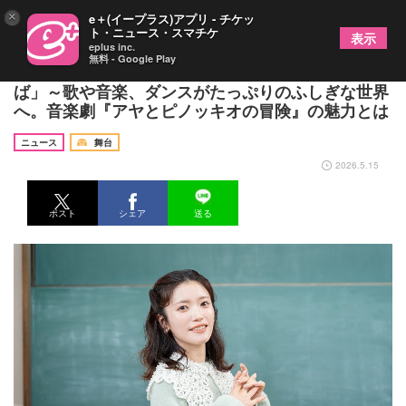
×
e＋(イープラス)アプリ - チケッ
ト・ニュース・スマチケ
表示
eplus inc.
無料 - Google Play
美山加恋「家族で楽しむ、夏のいい思い出になれ
ば」～歌や音楽、ダンスがたっぷりのふしぎな世界
へ。音楽劇『アヤとピノッキオの冒険』の魅力とは
ニュース
舞台
2026.5.15
ポスト
シェア
送る