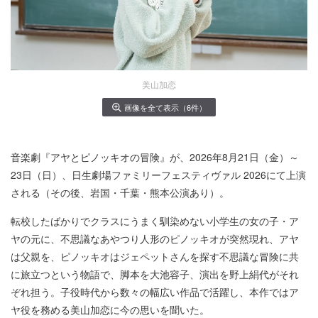
美山加恋
画像を全て表示（6件）
音楽劇『アヤとピノッキオの冒険』が、2026年8月21日（金）～
23日（日）、日生劇場ファミリーフェスティヴァル 2026にて上演
される（その後、岩国・千葉・熊本公演あり）。
転校したばかりでクラスにうまく馴染めない小学生の女の子・ア
ヤの元に、不思議なあやつり人形のピノッキオが突然現れ、アヤ
は父親を、ピノッキオはジェペットさんを探す不思議な冒険に共
に旅立つという物語で、脚本を大池容子、演出を野上絹代がそれ
ぞれ担う。子役時代から数々の幅広い作品で活躍し、本作ではア
ヤ役を務める美山加恋に今の思いを聞いた。