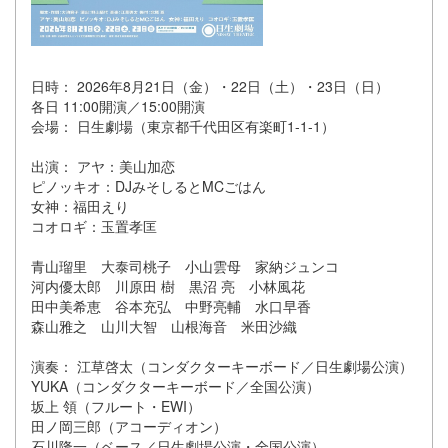
日時： 2026年8月21日（金）・22日（土）・23日（日）
各日 11:00開演／15:00開演
会場： 日生劇場（東京都千代田区有楽町1-1-1）
出演： アヤ：美山加恋
ピノッキオ：DJみそしるとMCごはん
女神：福田えり
コオロギ：玉置孝匡
青山瑠里 大泰司桃子 小山雲母 家納ジュンコ
河内優太郎 川原田 樹 黒沼 亮 小林風花
田中美希恵 谷本充弘 中野亮輔 水口早香
森山雅之 山川大智 山根海音 米田沙織
演奏： 江草啓太（コンダクターキーボード／日生劇場公演）
YUKA（コンダクターキーボード／全国公演）
坂上 領（フルート・EWI）
田ノ岡三郎（アコーディオン）
石川隆一（ベース／日生劇場公演・全国公演）