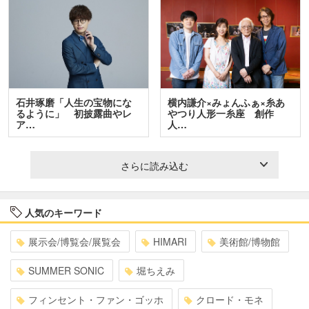
石井琢磨「人生の宝物にな
横内謙介×みょんふぁ×糸あ
るように」 初披露曲やレ
やつり人形一糸座 創作
ア…
人…
さらに読み込む
人気のキーワード
展示会/博覧会/展覧会
HIMARI
美術館/博物館
SUMMER SONIC
堀ちえみ
フィンセント・ファン・ゴッホ
クロード・モネ