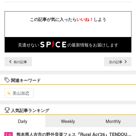
この記事が気に入ったら
いいね！
しよう
見逃せない
の最新情報をお届けします
前の記事
次の記事
関連キーワード
美山加恋
人気記事ランキング
Daily
Weekly
Monthly
熊本県人吉市の野外音楽フェス『Rural Act'26』TENDOU…
1
位