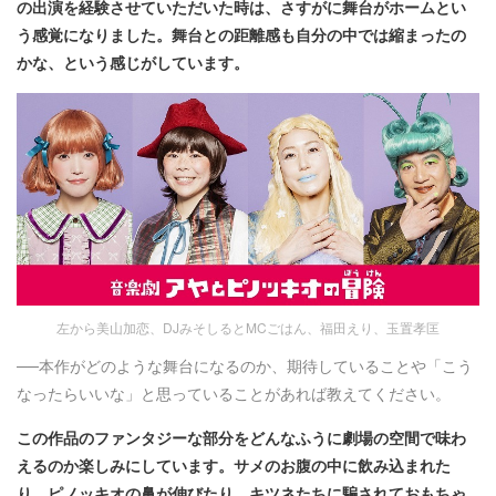
の出演を経験させていただいた時は、さすがに舞台がホームとい
う感覚になりました。舞台との距離感も自分の中では縮まったの
かな、という感じがしています。
左から美山加恋、DJみそしるとMCごはん、福田えり、玉置孝匡
──本作がどのような舞台になるのか、期待していることや「こう
なったらいいな」と思っていることがあれば教えてください。
この作品のファンタジーな部分をどんなふうに劇場の空間で味わ
えるのか楽しみにしています。サメのお腹の中に飲み込まれた
り、ピノッキオの鼻が伸びたり、キツネたちに騙されておもちゃ