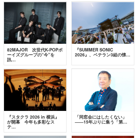
82MAJOR 次世代K-POPボ
『SUMMER SONIC
ーイズグループの“今”を
2026』、ベテラン3組の懐…
訊…
『スタクラ 2026 in 横浜』
「同窓会にはしたくない」
が開幕 今年も多彩なス
――15年ぶりに集う「第…
テ…