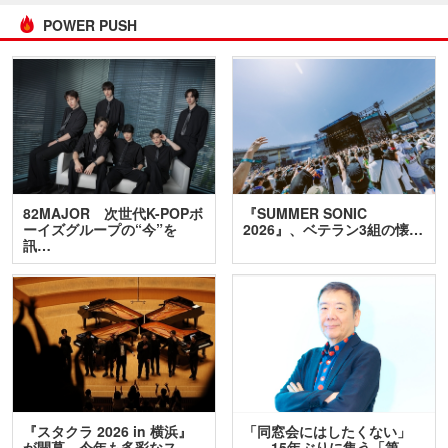
POWER PUSH
82MAJOR 次世代K-POPボ
『SUMMER SONIC
ーイズグループの“今”を
2026』、ベテラン3組の懐…
訊…
『スタクラ 2026 in 横浜』
「同窓会にはしたくない」
が開幕 今年も多彩なス
――15年ぶりに集う「第…