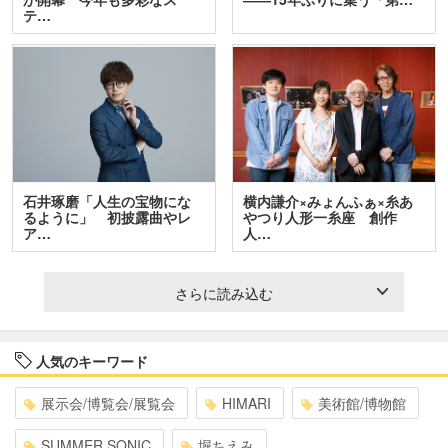
テ…
石井琢磨「人生の宝物にな
横内謙介×みょんふぁ×糸あ
るように」 初披露曲やレ
やつり人形一糸座 創作
ア…
人…
さらに読み込む
人気のキーワード
展示会/博覧会/展覧会
HIMARI
美術館/博物館
SUMMER SONIC
堀ちえみ