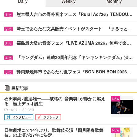
Daily
Weekly
Monthly
熊本県人吉市の野外音楽フェス『Rural Act'26』TENDOU…
1
位
埼玉であらたな文具販売イベントがスタート 『まるっと…
2
位
福島最大級の音楽フェス『LIVE AZUMA 2026』無料で楽…
3
位
『キングダム』連載20周年記念「キンキンキングダム」渋…
4
位
静岡県焼津市であらたな夏フェス『BON BON BON 2026…
5
位
最新記事
石田泰尚×渡辺雄一――破格の“音楽魂”が静かに燃え
NEW
る 極上デュオ誕生
16:37 ｜ SPICER
インタビュー
クラシック
日生劇場にて14年ぶり、歌舞伎公演『四月陽春歌舞
NEW
伎』の上演が27年に決定