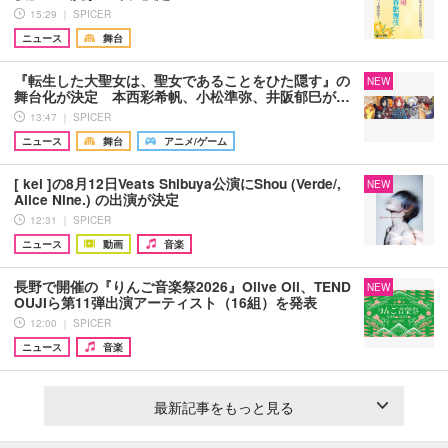
15:29 ｜ SPICER
ニュース
舞台
『転生した大聖女は、聖女であることをひた隠す』の
NEW
舞台化が決定 本西彩希帆、小松準弥、井阪郁巳が…
13:47 ｜ SPICER
ニュース
舞台
アニメ/ゲーム
[ kei ]の8月12日Veats Shibuya公演にShou (Verde/,
NEW
Alice Nine.) の出演が決定
12:31 ｜ SPICER
ニュース
動画
音楽
長野で開催の『りんご音楽祭2026』Olive Oil、TEND
NEW
OUJIら第11弾出演アーティスト（16組）を発表
12:00 ｜ SPICER
ニュース
音楽
最新記事をもっと見る