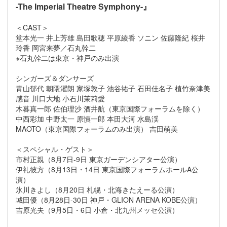
-The Imperial Theatre Symphony-』
＜CAST＞
堂本光一 井上芳雄 島田歌穂 平原綾香 ソニン 佐藤隆紀 桜井
玲香 岡宮来夢／石丸幹二
※石丸幹二は東京・神戸のみ出演
シンガーズ＆ダンサーズ
青山郁代 朝隈濯朗 家塚敦子 池谷祐子 石田佳名子 植竹奈津美
感音 川口大地 小石川茉莉愛
木暮真一郎 佐伯理沙 酒井航（東京国際フォーラムを除く）
中西彩加 中野太一 原慎一郎 本田大河 水島渓
MAOTO（東京国際フォーラムのみ出演） 吉田萌美
＜スペシャル・ゲスト＞
市村正親（8月7日-9日 東京ガーデンシアター公演）
伊礼彼方（8月13日・14日 東京国際フォーラムホールA公
演）
氷川きよし（8月20日 札幌・北海きたえーる公演）
城田優（8月28日-30日 神戸・GLION ARENA KOBE公演）
吉原光夫（9月5日・6日 小倉・北九州メッセ公演）