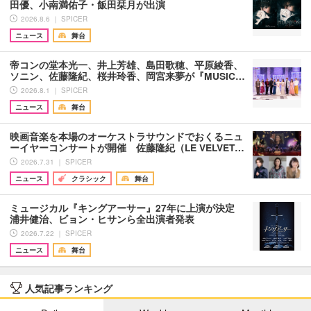
田優、小南満佑子・飯田栞月が出演
2026.8.6 ｜ SPICER
ニュース
舞台
帝コンの堂本光一、井上芳雄、島田歌穂、平原綾香、
ソニン、佐藤隆紀、桜井玲香、岡宮来夢が『MUSIC…
2026.8.1 ｜ SPICER
ニュース
舞台
映画音楽を本場のオーケストラサウンドでおくるニュ
ーイヤーコンサートが開催 佐藤隆紀（LE VELVET…
2026.7.31 ｜ SPICER
ニュース
クラシック
舞台
ミュージカル『キングアーサー』27年に上演が決定
浦井健治、ビョン・ヒサンら全出演者発表
2026.7.22 ｜ SPICER
ニュース
舞台
人気記事ランキング