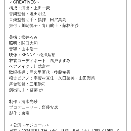
＜CREATIVES＞
構成・演出：上田一豪
音楽監督：塩田明弘
音楽監督助手・指揮：田尻真高
振付：川崎悦子・青山航士・藤林美沙
美術：松井るみ
照明：関口大和
音響：山本浩一
映像：KENNY・松澤延拓
衣裳コーディネート：風戸ますみ
ヘアメイク：川端富生
歌唱指導：亜久里夏代・後藤祐香
稽古ピアノ：宇賀村直佳・久田菜美・山田梨菜
舞台監督：三宅崇司
演出助手：斎藤 歩
制作：清水光砂
プロデューサー：齋藤安彦
製作：東宝
＜公演スケジュール＞
日程：2026年8月7日（金）18時、8日（土）13時／19時、9