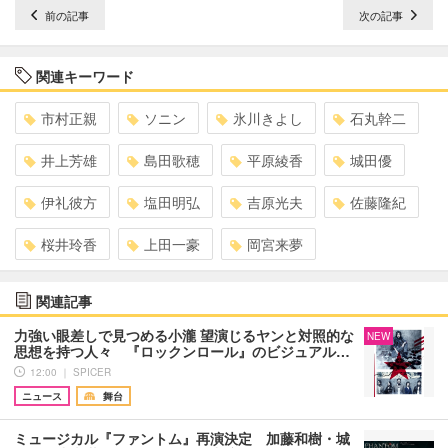
前の記事
次の記事
関連キーワード
市村正親
ソニン
氷川きよし
石丸幹二
井上芳雄
島田歌穂
平原綾香
城田優
伊礼彼方
塩田明弘
吉原光夫
佐藤隆紀
桜井玲香
上田一豪
岡宮来夢
関連記事
力強い眼差しで見つめる小瀧 望演じるヤンと対照的な
NEW
思想を持つ人々 『ロックンロール』のビジュアル…
12:00 ｜ SPICER
ニュース
舞台
ミュージカル『ファントム』再演決定 加藤和樹・城