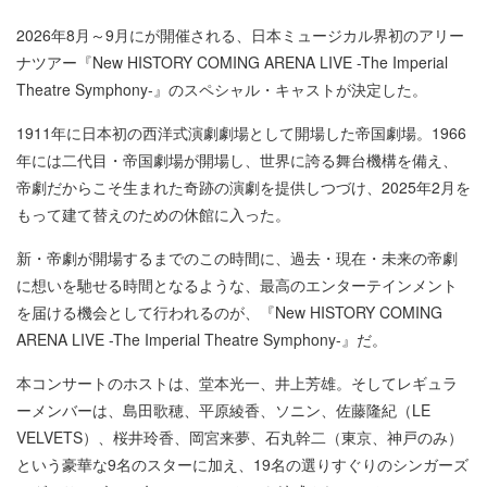
2026年8月～9月にが開催される、日本ミュージカル界初のアリー
ナツアー『New HISTORY COMING ARENA LIVE -The Imperial
Theatre Symphony-』のスペシャル・キャストが決定した。
1911年に日本初の西洋式演劇劇場として開場した帝国劇場。1966
年には二代目・帝国劇場が開場し、世界に誇る舞台機構を備え、
帝劇だからこそ生まれた奇跡の演劇を提供しつづけ、2025年2月を
もって建て替えのための休館に入った。
新・帝劇が開場するまでのこの時間に、過去・現在・未来の帝劇
に想いを馳せる時間となるような、最高のエンターテインメント
を届ける機会として行われるのが、『New HISTORY COMING
ARENA LIVE -The Imperial Theatre Symphony-』だ。
本コンサートのホストは、堂本光一、井上芳雄。そしてレギュラ
ーメンバーは、島田歌穂、平原綾香、ソニン、佐藤隆紀（LE
VELVETS）、桜井玲香、岡宮来夢、石丸幹二（東京、神戸のみ）
という豪華な9名のスターに加え、19名の選りすぐりのシンガーズ