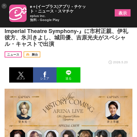
×
e＋(イープラス)アプリ - チケッ
ト・ニュース・スマチケ
表示
eplus inc.
無料 - Google Play
『New HISTORY COMING ARENA LIVE -The
Imperial Theatre Symphony-』に市村正親、伊礼
彼方、氷川きよし、城田優、吉原光夫がスペシャ
ル・キャストで出演
ニュース
舞台
2026.5.20
ポスト
シェア
送る