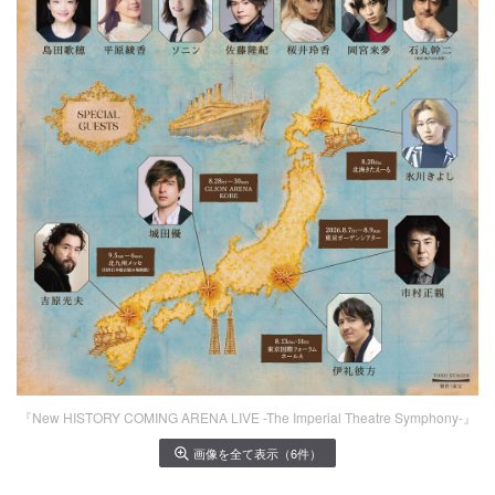
『New HISTORY COMING ARENA LIVE -The Imperial Theatre Symphony-』
画像を全て表示（6件）