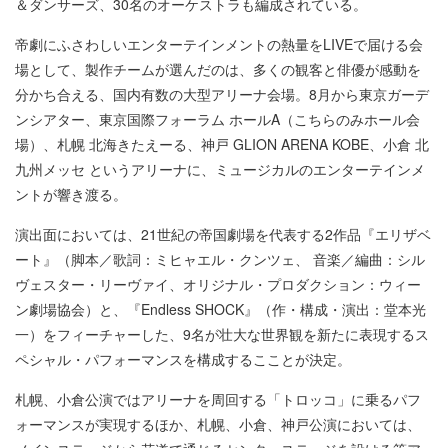
＆ダンサーズ、30名のオーケストラも編成されている。
帝劇にふさわしいエンターテインメントの熱量をLIVEで届ける会
場として、製作チームが選んだのは、多くの観客と俳優が感動を
分かち合える、国内有数の大型アリーナ会場。8月から東京ガーデ
ンシアター、東京国際フォーラム ホールA（こちらのみホール会
場）、札幌 北海きたえーる、神戸 GLION ARENA KOBE、小倉 北
九州メッセ というアリーナに、ミュージカルのエンターテインメ
ントが響き渡る。
演出面においては、21世紀の帝国劇場を代表する2作品『エリザベ
ート』（脚本／歌詞：ミヒャエル・クンツェ、 音楽／編曲：シル
ヴェスター・リーヴァイ、オリジナル・プロダクション：ウィー
ン劇場協会）と、『Endless SHOCK』（作・構成・演出：堂本光
一）をフィーチャーした、9名が壮大な世界観を新たに表現するス
ペシャル・パフォーマンスを構成するこことが決定。
札幌、小倉公演ではアリーナを周回する「トロッコ」に乗るパフ
ォーマンスが実現するほか、札幌、小倉、神戸公演においては、