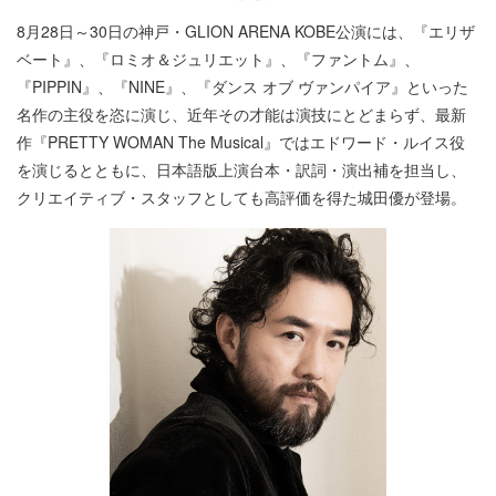
8月28日～30日の神戸・GLION ARENA KOBE公演には、『エリザ
ベート』、『ロミオ＆ジュリエット』、『ファントム』、
『PIPPIN』、『NINE』、『ダンス オブ ヴァンパイア』といった
名作の主役を恣に演じ、近年その才能は演技にとどまらず、最新
作『PRETTY WOMAN The Musical』ではエドワード・ルイス役
を演じるとともに、日本語版上演台本・訳詞・演出補を担当し、
クリエイティブ・スタッフとしても高評価を得た城田優が登場。