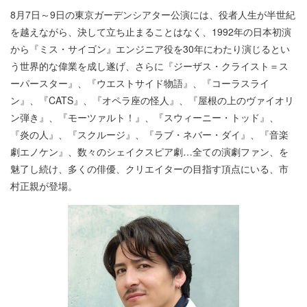
8月7日～9日の東京ガーデンシアター公演には、役者人生が半世紀
を越えながら、決して立ち止まることはなく、1992年の日本初演
から『ミス・サイゴン』エンジニア役を30年にわたり演じるとい
う世界的な偉業を成し遂げ、さらに『ジーザス・クライスト＝ス
ーパースター』、『ウエストサイド物語』、『コーラスライ
ン』、『CATS』、『オペラ座の怪人』、『屋根の上のヴァイオリ
ン弾き』、『モーツァルト！』、『スウィーニー・トッド』、
『炎の人』、『スクルージ』、『ラブ・ネバー・ダイ』、『音楽
劇エノケン』、数々のシェイクスピア劇…全ての演劇ファン、を
魅了し続け、多くの俳優、クリエイターの目指す頂点にいる、市
村正親が登場。