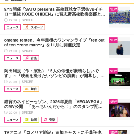
9/13開催『SATO presents 高校野球女子選抜vsイチ
NEW
ロー選抜 KOBE CHIBEN』に習志野高校吹奏楽部と…
22:28 ｜ SPICER
ニュース
スポーツ
omeme tenten、今年最後のワンマンライブ『ten out
NEW
of ten 〜one man〜』を11月に開催決定
21:00 ｜ SPICER
ニュース
音楽
岡田利規（作・演出）「5人の俳優が素晴らしいで
NEW
す」～『映画を撮りたいゾンビの演劇』が開幕し、…
20:30 ｜ SPICER
ニュース
舞台
猫背のネイビーセゾン、2026年夏曲「VEGAVEGA」
NEW
のMV公開 「あっちいんだから！」のスタンプ配…
20:00 ｜ SPICER
ニュース
動画
音楽
TVアニメ『ロメリア戦記』追加キャストに千葉翔也、
NEW