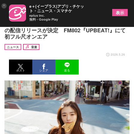
×
e＋(イープラス)アプリ - チケッ
ト・ニュース・スマチケ
表示
eplus inc.
無料 - Google Play
にしな、映画『モブ子の恋』主題歌「クローバー」
の配信リリースが決定 FM802『UPBEAT!』にて
初フル尺オンエア
ニュース
音楽
2026.5.26
ポスト
シェア
送る