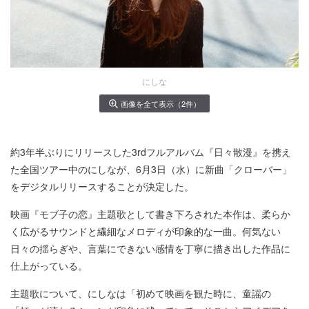
にしな
画像を全て表示（2件）
約3年半ぶりにリリースした3rdフルアルバム『日々散漫』を携え
た全国ツアー中のにしなが、6月3日（水）に新曲「クローバー」
をデジタルリリースすることが決定した。
映画『モブ子の恋』主題歌として書き下ろされた本作は、柔らか
く広がるサウンドと繊細なメロディが印象的な一曲。何気ない
日々の揺らぎや、言葉にできない感情を丁寧に描き出した作品に
仕上がっている。
主題歌について、にしなは「初めて映画を観た時に、童謡の