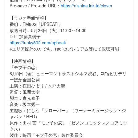
Pre-save / Pre-add URL：
https://nishina.lnk.to/clover
【ラジオ番組情報】
番組：FM802『UPBEAT!』
放送日時：5月26日（火）11:00～14:00
DJ：加藤真樹子
https://funky802.com/upbeat/
※エリア圏外の方でも、radikoプレミアム等にて視聴可能
【映画情報】
『モブ子の恋』
6月5日（金）ヒューマントラストシネマ渋谷、新宿ピカデリ
ーほか全国公開
主演：桜田ひより / 木戸大聖
監督：風間太樹
脚本：倉光泰子
音楽：坂本秀一
主題歌：にしな「クローバー」（ワーナーミュージック・ジ
ャパン / RED）
原作：田村 茜『モブ子の恋』（ゼノンコミックス／コアミッ
クス）
製作：映画「モブ子の恋」製作委員会