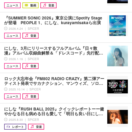
ニュース
動画
音楽
『SUMMER SONIC 2026』東京公演にSpotify Stage
が登場 PEOPLE 1、にしな、kurayamisakaら出演
2026.4.24 ｜ SPICER
ニュース
音楽
にしな、3月にリリースするフルアルバム『日々散
漫』アルバム収録曲解禁＆「ドレスコード」先行配…
2026.1.16 ｜ SPICER
ニュース
音楽
ロック大忘年会『FM802 RADIO CRAZY』第二弾アー
ティスト発表でサカナクション、マンウィズ、ソロ…
2025.10.14 ｜ SPICER
ニュース
音楽
にしな『RUSH BALL 2025』クイックレポートーー健
やかなる日も病める日も愛して「明日も良い日にし…
2025.8.30 ｜ SPICER
レポート
音楽