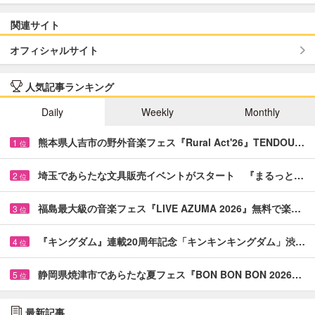
関連サイト
オフィシャルサイト
人気記事ランキング
Daily
Weekly
Monthly
熊本県人吉市の野外音楽フェス『Rural Act'26』TENDOU…
1
位
埼玉であらたな文具販売イベントがスタート 『まるっと…
2
位
福島最大級の音楽フェス『LIVE AZUMA 2026』無料で楽…
3
位
『キングダム』連載20周年記念「キンキンキングダム」渋…
4
位
静岡県焼津市であらたな夏フェス『BON BON BON 2026…
5
位
最新記事