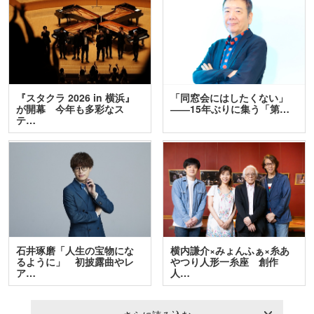
『スタクラ 2026 in 横浜』
「同窓会にはしたくない」
が開幕 今年も多彩なス
――15年ぶりに集う「第…
テ…
石井琢磨「人生の宝物にな
横内謙介×みょんふぁ×糸あ
るように」 初披露曲やレ
やつり人形一糸座 創作
ア…
人…