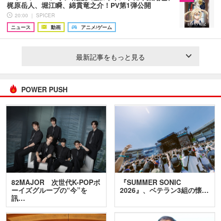
梶原岳人、堀江瞬、綿貫竜之介！PV第1弾公開
20:00 ｜ SPICER
ニュース
動画
アニメ/ゲーム
最新記事をもっと見る
POWER PUSH
82MAJOR 次世代K-POPボ
『SUMMER SONIC
ーイズグループの“今”を
2026』、ベテラン3組の懐…
訊…