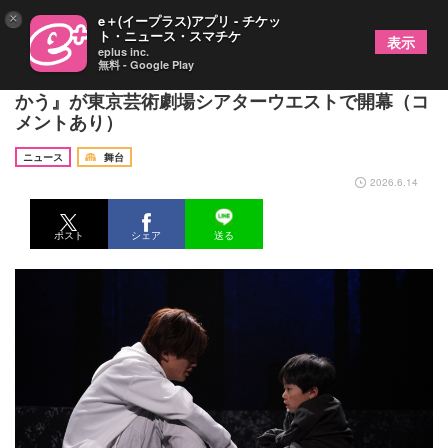
×
e＋(イープラス)アプリ - チケッ
ト・ニュース・スマチケ
表示
eplus inc.
無料 - Google Play
高橋怜也・波岡一喜らによる舞台『逃亡者は北へ向
かう』が東京芸術劇場シアターウエストで開幕（コ
メントあり）
ニュース
舞台
2026.6.14
ポスト
シェア
送る