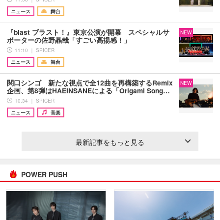
ニュース
舞台
『blast ブラスト！』東京公演が開幕 スペシャルサ
NEW
ポーターの佐野晶哉「すごい高揚感！」
11:10 ｜ SPICER
ニュース
舞台
関口シンゴ 新たな視点で全12曲を再構築するRemix
NEW
企画、第8弾はHAEINSANEによる「Origami Song…
10:34 ｜ SPICER
ニュース
音楽
最新記事をもっと見る
POWER PUSH