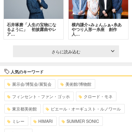
石井琢磨「人生の宝物にな
横内謙介×みょんふぁ×糸あ
るように」 初披露曲やレ
やつり人形一糸座 創作
ア…
人…
さらに読み込む
人気のキーワード
展示会/博覧会/展覧会
美術館/博物館
フィンセント・ファン・ゴッホ
クロード・モネ
東京都美術館
ピエール・オーギュスト・ルノワール
ミレー
HIMARI
SUMMER SONIC