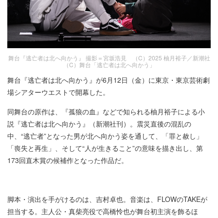
舞台『逃亡者は北へ向かう』 撮影＝宮坂浩見 （C）2025 柚月裕子／新潮社
（C）舞台「逃亡者は北へ向かう」
舞台『逃亡者は北へ向かう』が6月12日（金）に東京・東京芸術劇
場シアターウエストで開幕した。
同舞台の原作は、『孤狼の血』などで知られる柚月裕子による小
説『逃亡者は北へ向かう』（新潮社刊）。震災直後の混乱の
中、“逃亡者”となった男が北へ向かう姿を通して、「罪と赦し」
「喪失と再生」、そして“人が生きること”の意味を描き出し、第
173回直木賞の候補作となった作品だ。
脚本・演出を手がけるのは、吉村卓也。音楽は、FLOWのTAKEが
担当する。主人公・真柴亮役で高橋怜也が舞台初主演を飾るほ