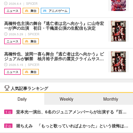
2026.6.4 ｜ SPICER
ニュース
舞台
アニメ/ゲーム
高橋怜也主演の舞台『逃亡者は北へ向かう』に山寺宏
一が声の出演 初日・千穐楽公演の生配信も決定
2026.5.29 ｜ SPICER
ニュース
舞台
高橋怜也、波岡一喜ら舞台『逃亡者は北へ向かう』ビ
ジュアルが解禁 柚月裕子原作の震災クライムサス…
2026.5.15 ｜ SPICER
ニュース
舞台
人気記事ランキング
Daily
Weekly
Monthly
堂本光一演出、6名のジュニアメンバーらが出演する『百…
1
位
堀ちえみ 「もっと歌っていればよかった」という後悔は…
2
位