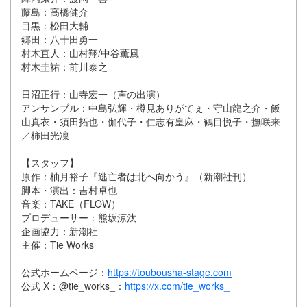
藤島：高橋健介
目黒：松田大輔
郷田：八十田勇一
村木直人：山村翔/中谷薫風
村木圭祐：前川泰之
日沼正行：山寺宏一（声の出演）
アンサンブル：中島弘輝・樽見ありがてぇ・守山龍之介・飯
山真衣・須田拓也・伽代子・仁志有皇麻・鶴目悦子・撫咲来
／柿田光凜
【スタッフ】
原作：柚月裕子『逃亡者は北へ向かう』（新潮社刊）
脚本・演出：吉村卓也
音楽：TAKE（FLOW）
プロデューサー：熊坂涼汰
企画協力：新潮社
主催：Tie Works
公式ホームページ：
https://toubousha-stage.com
公式 X：@tie_works_：
https://x.com/tie_works_