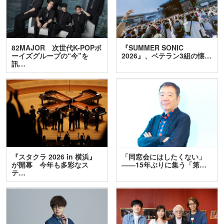
82MAJOR 次世代K-POPボ
『SUMMER SONIC
ーイズグループの“今”を
2026』、ベテラン3組の懐…
訊…
『スタクラ 2026 in 横浜』
「同窓会にはしたくない」
が開幕 今年も多彩なス
――15年ぶりに集う「第…
テ…