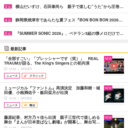
横山だいすけ、石田泰尚ら 親子で楽しむ”うた”から圧巻…
3
位
静岡県焼津市であらたな夏フェス『BON BON BON 2026…
4
位
『SUMMER SONIC 2026』、ベテラン3組の懐メロだけで…
5
位
最新記事
「全部すごい」「プレッシャーです（笑）」 REAL
NEW
TRAUMが語る、The King's Singersとの初共演
12:00 ｜ SPICER
ニュース
クラシック
ミュージカル『ファントム』再演決定 加藤和樹・城
NEW
田優、小南満佑子・飯田栞月が出演
12:00 ｜ SPICER
ニュース
舞台
藤原紀香、村方乃々佳ら出演 親子三世代で楽しめる
NEW
舞台『まんが日本昔ばなし劇場』が開幕し、舞台写…
11:38 ｜ SPICER