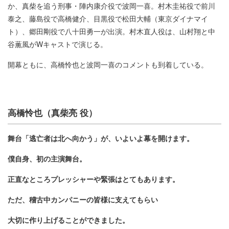
か、真柴を追う刑事・陣内康介役で波岡一喜。村木圭祐役で前川
泰之、藤島役で高橋健介、目黒役で松田大輔（東京ダイナマイ
ト）、郷田剛役で八十田勇一が出演。村木直人役は、山村翔と中
谷薫風がWキャストで演じる。
開幕ともに、高橋怜也と波岡一喜のコメントも到着している。
高橋怜也（真柴亮 役）
舞台「逃亡者は北へ向かう」が、いよいよ幕を開けます。
僕自身、初の主演舞台。
正直なところプレッシャーや緊張はとてもあります。
ただ、稽古中カンパニーの皆様に支えてもらい
大切に作り上げることができました。