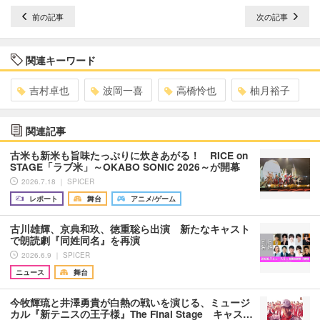
前の記事
次の記事
関連キーワード
吉村卓也
波岡一喜
高橋怜也
柚月裕子
関連記事
古米も新米も旨味たっぷりに炊きあがる！ RICE on
STAGE「ラブ米」～OKABO SONIC 2026～が開幕
2026.7.18 ｜ SPICER
レポート
舞台
アニメ/ゲーム
古川雄輝、京典和玖、徳重聡ら出演 新たなキャスト
で朗読劇『同姓同名』を再演
2026.6.9 ｜ SPICER
ニュース
舞台
今牧輝琉と井澤勇貴が白熱の戦いを演じる、ミュージ
カル『新テニスの王子様』The Final Stage キャス…