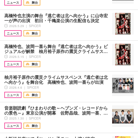
ニュース
舞台
高橋怜也主演の舞台『逃亡者は北へ向かう』に山寺宏
一が声の出演 初日・千穐楽公演の生配信も決定
2026.5.29 ｜ SPICER
ニュース
舞台
高橋怜也、波岡一喜ら舞台『逃亡者は北へ向かう』ビ
ジュアルが解禁 柚月裕子原作の震災クライムサス…
2026.5.15 ｜ SPICER
ニュース
舞台
柚月裕子原作の震災クライムサスペンス『逃亡者は北
へ向かう』を舞台化 高橋怜也、波岡一喜らが出演
2026.4.6 ｜ SPICER
ニュース
舞台
音楽朗読劇『ひまわりの歌～ヘブンズ・レコードから
の景色～』東京公演が開幕 佐野晶哉、波岡一喜、…
2025.1.30 ｜ SPICER
ニュース
舞台