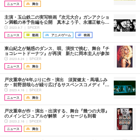
ニュース
舞台
主演・玉山鉄二の実写映画『次元大介』ガンアクショ
ン満載の本予告編を公開 真木よう子、永瀬正敏ら…
2023.9.7 ｜ SPICER
ニュース
動画
アニメ/ゲーム
映画
東山紀之が魅惑のダンス、唄、演技で挑む、舞台『チ
ョコレートドーナツ』が再演 新たに岡本圭人が参加
2023.6.24 ｜ SPICER
ニュース
舞台
戸次重幸が4年ぶりに作・演出 須賀健太・馬場ふみ
か・前野朋哉らが繰り広げるサスペンスコメディ『…
2023.4.16 ｜ SPICER
ニュース
舞台
戸次重幸が作・演出・出演する、舞台『幾つの大罪』
のメインビジュアルが解禁 メッセージも到着
2023.2.16 ｜ SPICER
ニュース
舞台