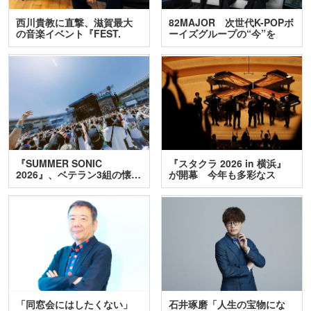
西川貴教に直撃、滋賀最大
82MAJOR 次世代K-POPボ
の音楽イベント『FEST.
ーイズグループの“今”を
INA…
訊…
『SUMMER SONIC
『スタクラ 2026 in 横浜』
2026』、ベテラン3組の懐…
が開幕 今年も多彩なス
テ…
「同窓会にはしたくない」
石井琢磨「人生の宝物にな