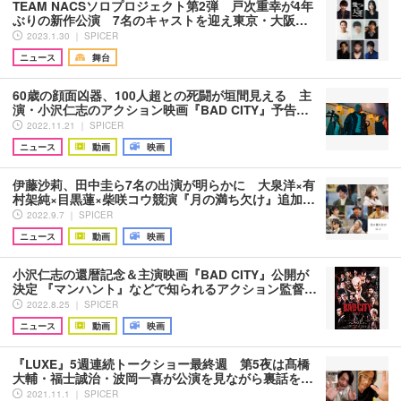
TEAM NACSソロプロジェクト第2弾 戸次重幸が4年
ぶりの新作公演 7名のキャストを迎え東京・大阪…
2023.1.30 ｜ SPICER
ニュース
舞台
60歳の顔面凶器、100人超との死闘が垣間見える 主
演・小沢仁志のアクション映画『BAD CITY』予告…
2022.11.21 ｜ SPICER
ニュース
動画
映画
伊藤沙莉、田中圭ら7名の出演が明らかに 大泉洋×有
村架純×目黒蓮×柴咲コウ競演『月の満ち欠け』追加…
2022.9.7 ｜ SPICER
ニュース
動画
映画
小沢仁志の還暦記念＆主演映画『BAD CITY』公開が
決定 『マンハント』などで知られるアクション監督…
2022.8.25 ｜ SPICER
ニュース
動画
映画
『LUXE』5週連続トークショー最終週 第5夜は髙橋
大輔・福士誠治・波岡一喜が公演を見ながら裏話を…
2021.11.1 ｜ SPICER