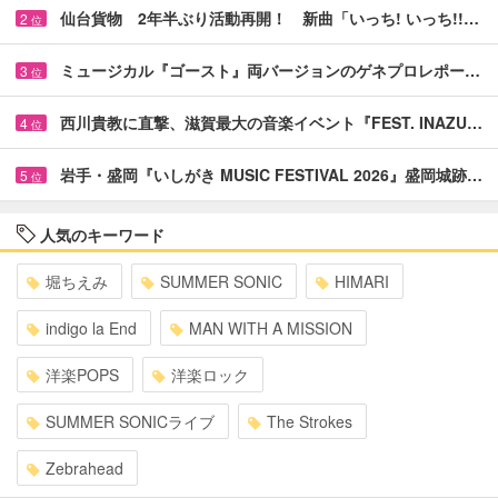
仙台貨物 2年半ぶり活動再開！ 新曲「いっち! いっち!!…
2
位
ミュージカル『ゴースト』両バージョンのゲネプロレポー…
3
位
西川貴教に直撃、滋賀最大の音楽イベント『FEST. INAZU…
4
位
岩手・盛岡『いしがき MUSIC FESTIVAL 2026』盛岡城跡…
5
位
人気のキーワード
堀ちえみ
SUMMER SONIC
HIMARI
indigo la End
MAN WITH A MISSION
洋楽POPS
洋楽ロック
SUMMER SONICライブ
The Strokes
Zebrahead