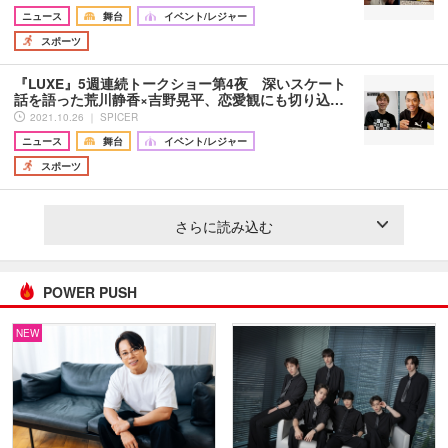
ニュース
舞台
イベント/レジャー
スポーツ
『LUXE』5週連続トークショー第4夜 深いスケート
話を語った荒川静香×吉野晃平、恋愛観にも切り込…
2021.10.26 ｜ SPICER
ニュース
舞台
イベント/レジャー
スポーツ
さらに読み込む
POWER PUSH
NEW