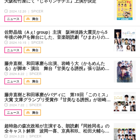
大阪松竹座にて『じゃりン子チエ』上演が決定
2024.12.20 ｜ SPICER
ニュース
舞台
佐野晶哉（Aぇ! group）主演 阪神淡路大震災から5
年後の神戸を舞台にした、音楽朗読劇『ひまわりの…
2024.10.15 ｜ SPICER
ニュース
舞台
藤井直樹、和田琢磨ら出演、岩崎う大（かもめんた
る）が脚本・演出 舞台『甘美なる誘拐』張り詰め…
2024.8.22 ｜ SPICER
ニュース
舞台
藤井直樹と和田琢磨がバディに 第19回「このミス」
大賞 文庫グランプリ受賞作『甘美なる誘拐』が岩崎…
2024.7.22 ｜ SPICER
ニュース
舞台
超特急の森次政裕が主演する、朗読劇『同姓同名』の
全キャスト解禁 波岡一喜、京典和玖、松田大輔ら…
2024.3.23 ｜ SPICER