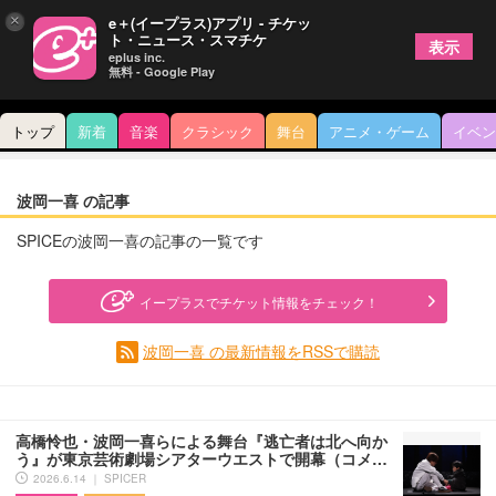
×
e＋(イープラス)アプリ - チケッ
ト・ニュース・スマチケ
表示
eplus inc.
無料 - Google Play
トップ
新着
音楽
クラシック
舞台
アニメ・ゲーム
イベン
波岡一喜 の記事
SPICEの波岡一喜の記事の一覧です
イープラスでチケット情報をチェック！
波岡一喜 の最新情報をRSSで購読
高橋怜也・波岡一喜らによる舞台『逃亡者は北へ向か
う』が東京芸術劇場シアターウエストで開幕（コメ…
2026.6.14 ｜ SPICER