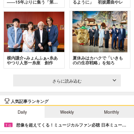
――15年ぶりに集う「第…
るように」 初披露曲やレ
ア…
横内謙介×みょんふぁ×糸あ
夏休みはカハクで「いきも
やつり人形一糸座 創作
のの生存戦略」を知ろ
人…
う！ …
さらに読み込む
人気記事ランキング
Daily
Weekly
Monthly
想像を超えてくる！ミュージカルファン必聴 日本ミュー…
1
位