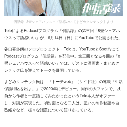
佪話録 | 8畳シェアハウスって語感いい【まどめクレテック】より
TeleによるPodcastプログラム『佪話録』の第三回「8畳シェアハ
ウスって語感いい」が、6月14日（日）にYouTubeで公開された。
谷口喜多朗のソロプロジェクト・Teleは、YouTubeとSpotifyにて
Podcastプログラム『佪話録』を配信中。第三回となる今回の「8
畳シェアハウスって語感いい」では、ゲストに漫画家・まどめク
レテック氏を迎えてトークを展開している。
まどめクレテック氏は、『トーチweb』（リイド社）の連載『生活
保護特区を出よ。』で2020年にデビュー。同作の大ファンで、以
前から作者と一度話してみたかったというTele本人がオファー
し、対談が実現した。初対面となる二人は、互いの制作秘話や自
己紹介など、様々な話題について語りあっている。