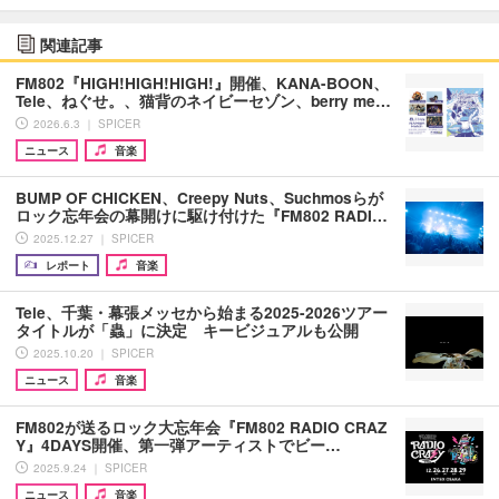
関連記事
FM802『HIGH!HIGH!HIGH!』開催、KANA-BOON、
Tele、ねぐせ。、猫背のネイビーセゾン、berry me…
2026.6.3 ｜ SPICER
ニュース
音楽
BUMP OF CHICKEN、Creepy Nuts、Suchmosらが
ロック忘年会の幕開けに駆け付けた『FM802 RADI…
2025.12.27 ｜ SPICER
レポート
音楽
Tele、千葉・幕張メッセから始まる2025-2026ツアー
タイトルが「蟲」に決定 キービジュアルも公開
2025.10.20 ｜ SPICER
ニュース
音楽
FM802が送るロック大忘年会『FM802 RADIO CRAZ
Y』4DAYS開催、第一弾アーティストでビー…
2025.9.24 ｜ SPICER
ニュース
音楽