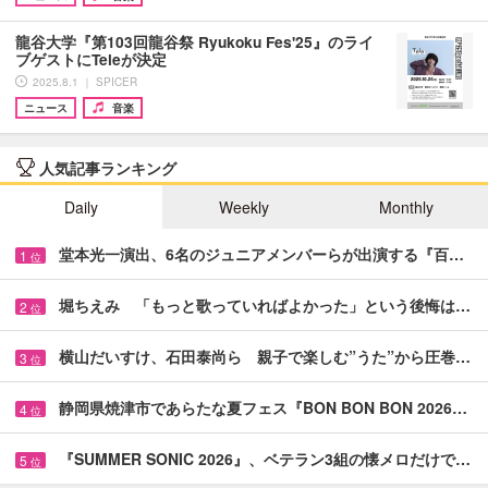
龍谷大学『第103回龍谷祭 Ryukoku Fes'25』のライ
ブゲストにTeleが決定
2025.8.1 ｜ SPICER
ニュース
音楽
人気記事ランキング
Daily
Weekly
Monthly
堂本光一演出、6名のジュニアメンバーらが出演する『百…
1
位
堀ちえみ 「もっと歌っていればよかった」という後悔は…
2
位
横山だいすけ、石田泰尚ら 親子で楽しむ”うた”から圧巻…
3
位
静岡県焼津市であらたな夏フェス『BON BON BON 2026…
4
位
『SUMMER SONIC 2026』、ベテラン3組の懐メロだけで…
5
位