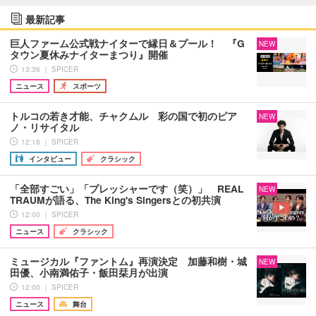
最新記事
巨人ファーム公式戦ナイターで縁日＆プール！ 『G
NEW
タウン夏休みナイターまつり』開催
13:36 ｜ SPICER
ニュース
スポーツ
トルコの若き才能、チャクムル 彩の国で初のピア
NEW
ノ・リサイタル
12:18 ｜ SPICER
インタビュー
クラシック
「全部すごい」「プレッシャーです（笑）」 REAL
NEW
TRAUMが語る、The King's Singersとの初共演
12:00 ｜ SPICER
ニュース
クラシック
ミュージカル『ファントム』再演決定 加藤和樹・城
NEW
田優、小南満佑子・飯田栞月が出演
12:00 ｜ SPICER
ニュース
舞台