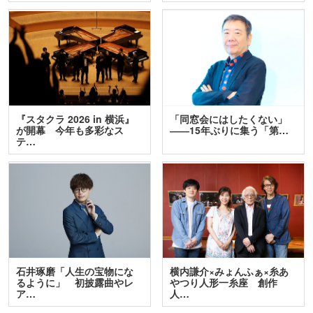
『スタクラ 2026 in 横浜』
「同窓会にはしたくない」
が開幕 今年も多彩なス
――15年ぶりに集う「第…
テ…
石井琢磨「人生の宝物にな
横内謙介×みょんふぁ×糸あ
るように」 初披露曲やレ
やつり人形一糸座 創作
ア…
人…