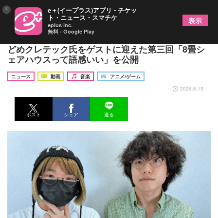
×
e＋(イープラス)アプリ - チケッ
ト・ニュース・スマチケ
表示
eplus inc.
無料 - Google Play
TeleのPodcastプログラム『佪話録』 漫画家・ま
どめクレテック氏をゲストに迎えた第三回「8畳シ
ェアハウスって語感いい」を公開
ニュース
動画
音楽
アニメ/ゲーム
2026.6.15
ポスト
シェア
送る