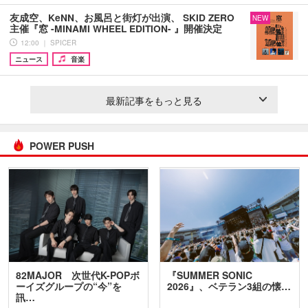
友成空、KeNN、お風呂と街灯が出演、 SKID ZERO
NEW
主催『窓 -MINAMI WHEEL EDITION- 』開催決定
12:00 ｜ SPICER
ニュース
音楽
最新記事をもっと見る
POWER PUSH
82MAJOR 次世代K-POPボ
『SUMMER SONIC
ーイズグループの“今”を
2026』、ベテラン3組の懐…
訊…