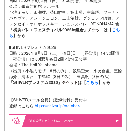
日時：2026年8月2日（日）13:00開場／14:00開演
会場：鎌倉芸術館 大ホール
小池ミモザ、加瀬栞、柴山紗帆、秋山瑛、中島耀、ヤーナ・
パネヴァ、アン・ジェヨン、二山治雄、グジェレフ瞭舞、ア
レクセイ・オロホフスキー、ジュンヌバレエYOKOHAMA 他
「横浜バレエフェスティバル2026in鎌倉」
は【
こち
ら
】から
■SHIVERプレミアム2026
日時：2026年8月8日（土）・9日(日）［昼公演］14:30開演
［夜公演］18:30開演 各日2回／計4回公演
会場：The Hall Yokohama
＜出演＞小池ミモザ（9日のみ）、飯島望未、水友香里、三輪
涼介、清水凌、中島耀（8日のみ）、東真帆（8日のみ）
「SHIVERプレミアム2026」
は【
こちら
】から
【SHIVERメール会員】(登録無料）受付中
登録はこちら
https://shiver.jp/member/
「東京公演」
はこちらから