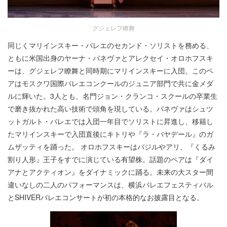
グジェレフ瞭舞
同じくマリインスキー・バレエのセカンド・ソリストを務める、
ともに米国出身のヤーナ・パネヴァとアレクセイ・オロホフスキ
ーは、グジェレフ瞭舞と同時期にマリインスキーに入団。このペ
アはモスクワ国際バレエコンクールのジュニア部門で共に金メダ
ルに輝いた。3人とも、名門ジョン・クランコ・スクールの卒業生
で磨き抜かれた高い技術で頭角を現している。パネヴァはシュツ
ットガルト・バレエでは入団一年目でソリストに昇進し、移籍し
たマリインスキーで入団直後にキトリや『ラ・バヤデール』のガ
ムザッティを踊った。 オロホフスキーはバジルやアリ、『くるみ
割り人形』王子をすでに演じている有望株。話題のペアは『ダイ
アナとアクティオン』をダイナミックに踊る。未来の大スター間
違いなしの二人のパフォーマンスは、横浜バレエフェスティバル
とSHIVERバレエコンサートが初の本格的なお披露目となる。