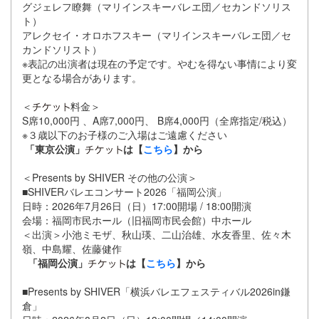
グジェレフ瞭舞（マリインスキーバレエ団／セカンドソリス
ト）
アレクセイ・オロホフスキー（マリインスキーバレエ団／セ
カンドソリスト）
※表記の出演者は現在の予定です。やむを得ない事情により変
更となる場合があります。
＜
料金＞
S席10,000円 、A席7,000円、 B席4,000円（全席指定/税込）
※３歳以下のお子様のご入場はご遠慮ください
「東京公演」
は【
こちら
】から
＜Presents by SHIVER その他の公演＞
■SHIVERバレエコンサート2026「福岡公演」
日時：2026年7月26日（日）17:00開場 / 18:00開演
会場：福岡市民ホール（旧福岡市民会館）中ホール
＜出演＞小池ミモザ、秋山瑛、二山治雄、水友香里、佐々木
嶺、中島耀、佐藤健作
「福岡公演」
は【
こちら
】から
■Presents by SHIVER「横浜バレエフェスティバル2026in鎌
倉」