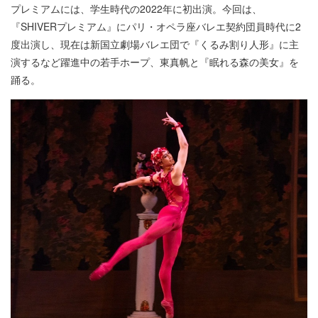
プレミアムには、学生時代の2022年に初出演。今回は、
『SHIVERプレミアム』にパリ・オペラ座バレエ契約団員時代に2
度出演し、現在は新国立劇場バレエ団で『くるみ割り人形』に主
演するなど躍進中の若手ホープ、東真帆と『眠れる森の美女』を
踊る。