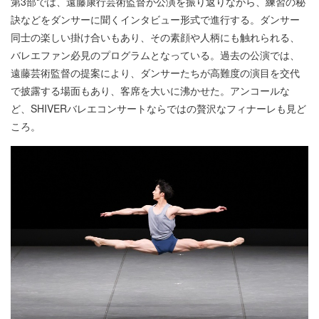
第3部では、遠藤康行芸術監督が公演を振り返りながら、練習の秘
訣などをダンサーに聞くインタビュー形式で進行する。ダンサー
同士の楽しい掛け合いもあり、その素顔や人柄にも触れられる、
バレエファン必見のプログラムとなっている。過去の公演では、
遠藤芸術監督の提案により、ダンサーたちが高難度の演目を交代
で披露する場面もあり、客席を大いに沸かせた。アンコールな
ど、SHIVERバレエコンサートならではの贅沢なフィナーレも見ど
ころ。