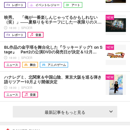
レポート
イベント/レジャー
アート
映秀。 「俺が一番楽しんじゃってるかもしれない
NEW
（笑）」――夏祭りをモチーフにした一夜限りのス…
18:00 ｜ SPICER
レポート
音楽
BL作品の金字塔を舞台化した『ラッキードッグ1 on S
NEW
tage』 Part2の公演DVDの発売日が決定＆12月…
18:00 ｜ SPICER
ニュース
舞台
アニメ/ゲーム
ハナレグミ、北関東＆中国山陰、東京大阪を巡る弾き
NEW
語りツアー10月より開催決定
18:00 ｜ SPICER
ニュース
音楽
最新記事をもっと見る