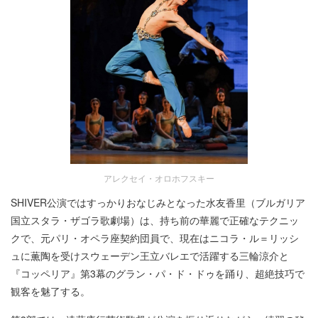
アレクセイ・オロホフスキー
SHIVER公演ではすっかりおなじみとなった水友香里（ブルガリア
国立スタラ・ザゴラ歌劇場）は、持ち前の華麗で正確なテクニッ
クで、元パリ・オペラ座契約団員で、現在はニコラ・ル＝リッシ
ュに薫陶を受けスウェーデン王立バレエで活躍する三輪涼介と
『コッペリア』第3幕のグラン・パ・ド・ドゥを踊り、超絶技巧で
観客を魅了する。