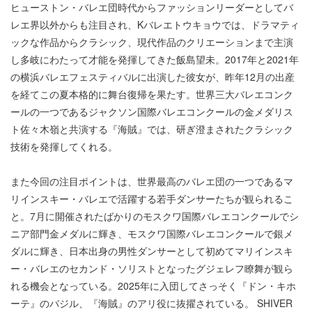
ヒューストン・バレエ団時代からファッションリーダーとしてバ
レエ界以外からも注目され、Kバレエトウキョウでは、ドラマティ
ックな作品からクラシック、現代作品のクリエーションまで主演
し多岐にわたって才能を発揮してきた飯島望未。2017年と2021年
の横浜バレエフェスティバルに出演した彼女が、昨年12月の出産
を経てこの夏本格的に舞台復帰を果たす。世界三大バレエコンク
ールの一つであるジャクソン国際バレエコンクールの金メダリス
ト佐々木嶺と共演する『海賊』では、研ぎ澄まされたクラシック
技術を発揮してくれる。
また今回の注目ポイントは、世界最高のバレエ団の一つであるマ
リインスキー・バレエで活躍する若手ダンサーたちが観られるこ
と。7月に開催されたばかりのモスクワ国際バレエコンクールでシ
ニア部門金メダルに輝き、モスクワ国際バレエコンクールで銀メ
ダルに輝き、日本出身の男性ダンサーとして初めてマリインスキ
ー・バレエのセカンド・ソリストとなったグジェレフ瞭舞が観ら
れる機会となっている。2025年に入団してさっそく『ドン・キホ
ーテ』のバジル、『海賊』のアリ役に抜擢されている。 SHIVER