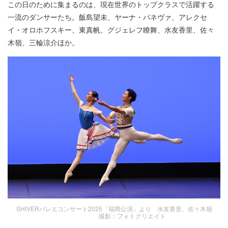
この日のために集まるのは、現在世界のトップクラスで活躍する
一流のダンサーたち。飯島望未、ヤーナ・パネヴァ、アレクセ
イ・オロホフスキー、東真帆、グジェレフ瞭舞、水友香里、佐々
木嶺、三輪涼介ほか。
SHIVERバレエコンサート2025「福岡公演」より 水友香里、佐々木嶺
撮影：フォトクリエイト