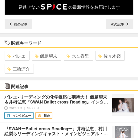
見逃せない
の最新情報をお届けします
前の記事
次の記事
関連キーワード
バレエ
飯島望未
水友香里
佐々木嶺
三輪涼介
関連記事
バレエ×リーディングの化学反応に期待大！ 飯島望未
＆井桁弘恵『SWAN Ballet cross Reading』インタ…
2026.7.3 ｜ SPICER
インタビュー
舞台
『SWANーBallet cross Readingー』井桁弘恵、村川
絵梨らリーディングキャスト・メインビジュアル・…