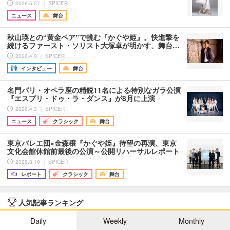
2026.5.27 ｜ SPICER
ニュース
舞台
秋山瑛との“黄金ペア”で挑む『かぐや姫』。快進撃を
続けるファースト・ソリスト大塚卓が明かす、舞台…
2026.4.9 ｜ SPICER
インタビュー
舞台
名門パリ・オペラ座の精鋭11名による特別なガラ公演
『エスプリ・ドゥ・ラ・ダンス』が8月に上演
2026.4.3 ｜ SPICER
ニュース
クラシック
舞台
東京バレエ団×金森穣『かぐや姫』待望の再演、東京
文化会館休館前最後の公演～公開リハーサルレポート
2026.3.10 ｜ SPICER
レポート
クラシック
舞台
人気記事ランキング
Daily
Weekly
Monthly