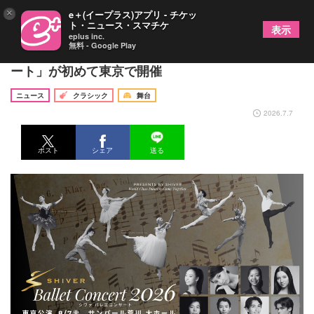
×
e＋(イープラス)アプリ - チケッ
ト・ニュース・スマチケ
表示
eplus inc.
無料 - Google Play
プレミアムなバレエ体験 「SHIVERバレエコンサ
ート」が初めて東京で開催
ニュース
クラシック
舞台
2026.7.7
ポスト
シェア
送る