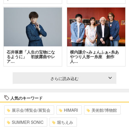
石井琢磨「人生の宝物にな
横内謙介×みょんふぁ×糸あ
るように」 初披露曲やレ
やつり人形一糸座 創作
ア…
人…
さらに読み込む
人気のキーワード
展示会/博覧会/展覧会
HIMARI
美術館/博物館
SUMMER SONIC
堀ちえみ