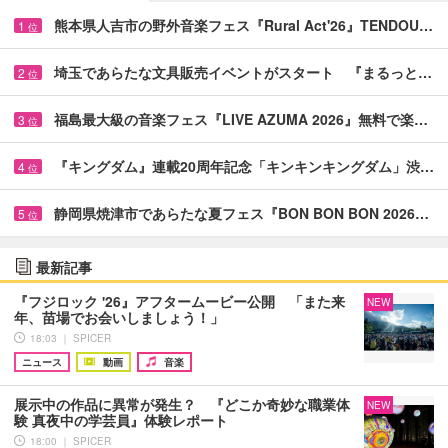
熊本県人吉市の野外音楽フェス『Rural Act'26』TENDOU…
1
位
埼玉であらたな文具販売イベントがスタート 『まるっと…
2
位
福島最大級の音楽フェス『LIVE AZUMA 2026』無料で楽…
3
位
『キングダム』連載20周年記念「キンキンキングダム」渋…
4
位
静岡県焼津市であらたな夏フェス『BON BON BON 2026…
5
位
最新記事
『フジロック '26』アフタームービー公開 「また来
NEW
年、苗場でお会いしましょう！」
18:03 ｜ SPICER
ニュース
動画
音楽
展示中の作品に異常が発生？ 『どこか奇妙な職業体
NEW
験 真夜中の学芸員』体験レポート
18:00 ｜ SPICER