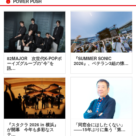
POWER PUSH
82MAJOR 次世代K-POPボ
『SUMMER SONIC
ーイズグループの“今”を
2026』、ベテラン3組の懐…
訊…
『スタクラ 2026 in 横浜』
「同窓会にはしたくない」
が開幕 今年も多彩なス
――15年ぶりに集う「第…
テ…