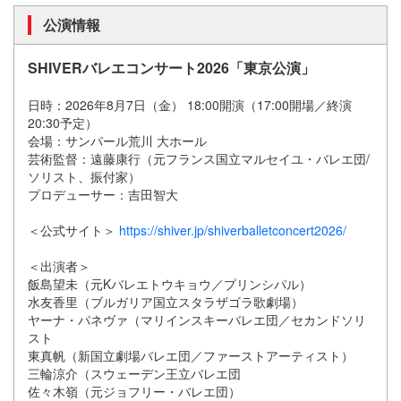
公演情報
SHIVERバレエコンサート2026「東京公演」
日時：2026年8月7日（金） 18:00開演（17:00開場／終演
20:30予定）
会場：サンパール荒川 大ホール
芸術監督：遠藤康行（元フランス国立マルセイユ・バレエ団/
ソリスト、振付家）
プロデューサー：吉田智大
＜公式サイト＞
https://shiver.jp/shiverballetconcert2026/
＜出演者＞
飯島望未（元Kバレエトウキョウ／プリンシパル）
水友香里（ブルガリア国立スタラザゴラ歌劇場）
ヤーナ・パネヴァ（マリインスキーバレエ団／セカンドソリ
スト
東真帆（新国立劇場バレエ団／ファーストアーティスト）
三輪涼介（スウェーデン王立バレエ団
佐々木嶺（元ジョフリー・バレエ団）