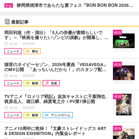
静岡県焼津市であらたな夏フェス『BON BON BON 2026…
5
位
最新記事
岡田利規（作・演出）「5人の俳優が素晴らしいで
NEW
す」～『映画を撮りたいゾンビの演劇』が開幕し、…
20:30 ｜ SPICER
ニュース
舞台
猫背のネイビーセゾン、2026年夏曲「VEGAVEGA」
NEW
のMV公開 「あっちいんだから！」のスタンプ配…
20:00 ｜ SPICER
ニュース
動画
音楽
TVアニメ『ロメリア戦記』追加キャストに千葉翔也、
NEW
梶原岳人、堀江瞬、綿貫竜之介！PV第1弾公開
20:00 ｜ SPICER
ニュース
動画
アニメ/ゲーム
アニメ10周年に乾杯！『文豪ストレイドッグス ART
NEW
& DESIGN EXHIBITION』内覧会レポート