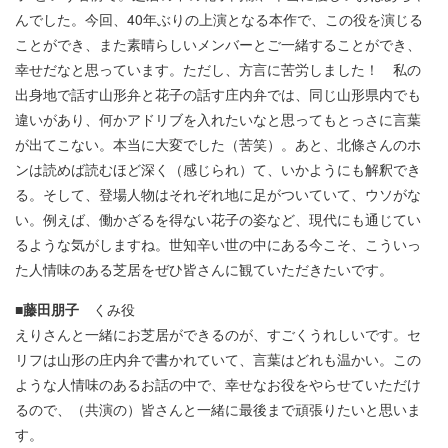
んでした。今回、40年ぶりの上演となる本作で、この役を演じる
ことができ、また素晴らしいメンバーとご一緒することができ、
幸せだなと思っています。ただし、方言に苦労しました！ 私の
出身地で話す山形弁と花子の話す庄内弁では、同じ山形県内でも
違いがあり、何かアドリブを入れたいなと思ってもとっさに言葉
が出てこない。本当に大変でした（苦笑）。あと、北條さんのホ
ンは読めば読むほど深く（感じられ）て、いかようにも解釈でき
る。そして、登場人物はそれぞれ地に足がついていて、ウソがな
い。例えば、働かざるを得ない花子の姿など、現代にも通じてい
るような気がしますね。世知辛い世の中にある今こそ、こういっ
た人情味のある芝居をぜひ皆さんに観ていただきたいです。
■藤田朋子
くみ役
えりさんと一緒にお芝居ができるのが、すごくうれしいです。セ
リフは山形の庄内弁で書かれていて、言葉はどれも温かい。この
ような人情味のあるお話の中で、幸せなお役をやらせていただけ
るので、（共演の）皆さんと一緒に最後まで頑張りたいと思いま
す。