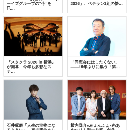
ーイズグループの“今”を
2026』、ベテラン3組の懐…
訊…
『スタクラ 2026 in 横浜』
「同窓会にはしたくない」
が開幕 今年も多彩なス
――15年ぶりに集う「第…
テ…
石井琢磨「人生の宝物にな
横内謙介×みょんふぁ×糸あ
るように」 初披露曲やレ
やつり人形一糸座 創作