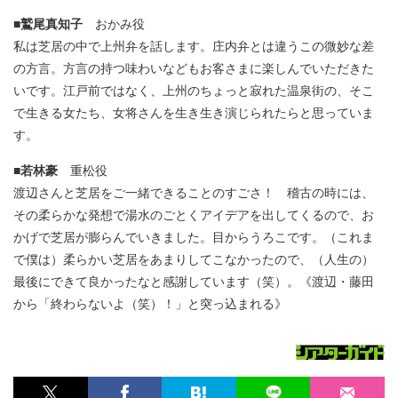
■鷲尾真知子
おかみ役
私は芝居の中で上州弁を話します。庄内弁とは違うこの微妙な差
の方言。方言の持つ味わいなどもお客さまに楽しんでいただきた
いです。江戸前ではなく、上州のちょっと寂れた温泉街の、そこ
で生きる女たち、女将さんを生き生き演じられたらと思っていま
す。
■若林豪
重松役
渡辺さんと芝居をご一緒できることのすごさ！ 稽古の時には、
その柔らかな発想で湯水のごとくアイデアを出してくるので、お
かげで芝居が膨らんでいきました。目からうろこです。（これま
で僕は）柔らかい芝居をあまりしてこなかったので、（人生の）
最後にできて良かったなと感謝しています（笑）。《渡辺・藤田
から「終わらないよ（笑）！」と突っ込まれる》