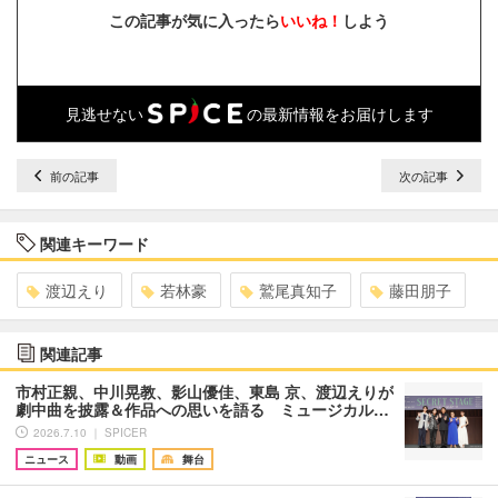
この記事が気に入ったら
いいね！
しよう
見逃せない
の最新情報をお届けします
前の記事
次の記事
関連キーワード
渡辺えり
若林豪
鷲尾真知子
藤田朋子
関連記事
市村正親、中川晃教、影山優佳、東島 京、渡辺えりが
劇中曲を披露＆作品への思いを語る ミュージカル…
2026.7.10 ｜ SPICER
ニュース
動画
舞台