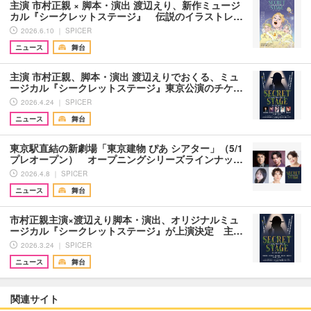
主演 市村正親 × 脚本・演出 渡辺えり、新作ミュージ
カル『シークレットステージ』 伝説のイラストレ…
2026.6.10 ｜ SPICER
ニュース
舞台
主演 市村正親、脚本・演出 渡辺えりでおくる、ミュ
ージカル『シークレットステージ』東京公演のチケ…
2026.4.24 ｜ SPICER
ニュース
舞台
東京駅直結の新劇場「東京建物 ぴあ シアター」（5/1
プレオープン） オープニングシリーズラインナッ…
2026.4.8 ｜ SPICER
ニュース
舞台
市村正親主演×渡辺えり脚本・演出、オリジナルミュ
ージカル『シークレットステージ』が上演決定 主…
2026.3.24 ｜ SPICER
ニュース
舞台
関連サイト