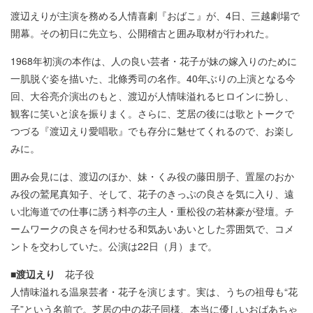
渡辺えりが主演を務める人情喜劇『おばこ』が、4日、三越劇場で
開幕。その初日に先立ち、公開稽古と囲み取材が行われた。
1968年初演の本作は、人の良い芸者・花子が妹の嫁入りのために
一肌脱ぐ姿を描いた、北條秀司の名作。40年ぶりの上演となる今
回、大谷亮介演出のもと、渡辺が人情味溢れるヒロインに扮し、
観客に笑いと涙を振りまく。さらに、芝居の後には歌とトークで
つづる『渡辺えり愛唱歌』でも存分に魅せてくれるので、お楽し
みに。
囲み会見には、渡辺のほか、妹・くみ役の藤田朋子、置屋のおか
み役の鷲尾真知子、そして、花子のきっぷの良さを気に入り、遠
い北海道での仕事に誘う料亭の主人・重松役の若林豪が登壇。チ
ームワークの良さを伺わせる和気あいあいとした雰囲気で、コメ
ントを交わしていた。公演は22日（月）まで。
■渡辺えり
花子役
人情味溢れる温泉芸者・花子を演じます。実は、うちの祖母も“花
子”という名前で。芝居の中の花子同様、本当に優しいおばあちゃ