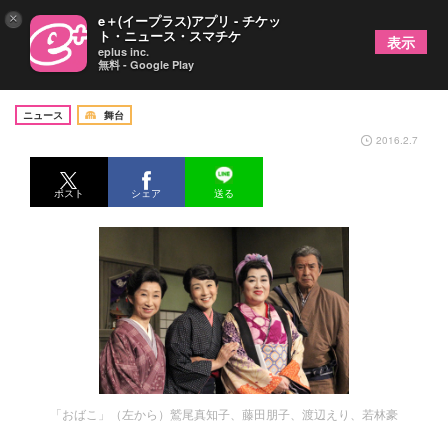
×
e＋(イープラス)アプリ - チケッ
ト・ニュース・スマチケ
表示
eplus inc.
無料 - Google Play
渡辺えり主演『おばこ』が開幕
ニュース
舞台
2016.2.7
ポスト
シェア
送る
「おばこ」（左から）鷲尾真知子、藤田朋子、渡辺えり、若林豪