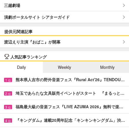
三越劇場
演劇ポータルサイト シアターガイド
提供元関連記事
渡辺えり主演『おばこ』が開幕
人気記事ランキング
Daily
Weekly
Monthly
熊本県人吉市の野外音楽フェス『Rural Act'26』TENDOU…
1
位
埼玉であらたな文具販売イベントがスタート 『まるっと…
2
位
福島最大級の音楽フェス『LIVE AZUMA 2026』無料で楽…
3
位
『キングダム』連載20周年記念「キンキンキングダム」渋…
4
位