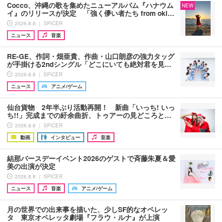
Cocco、沖縄の歌を集めたニューアルバム『ハナウム
NEW
イ』のリリースが決定 「強く儚い者たち from oki…
2026.8.8 ｜ SPICER
ニュース
音楽
RE-GE、作詞・畑亜貴、作曲・山口朗彦の強力タッグ
が手掛ける2ndシングル「どこにいても絶対君を見…
2026.8.8 ｜ SPICER
ニュース
アニメ/ゲーム
仙台貨物 2年半ぶり活動再開！ 新曲「いっち! いっ
ち!!」完成までの紆余曲折、トゥアーの見どころと…
2026.8.8 ｜ SPICER
動画
インタビュー
音楽
結那バースデーイベント2026のゲストで斉藤朱夏＆愛
美の出演が決定
2026.8.8 ｜ SPICER
ニュース
音楽
アニメ/ゲーム
月の世界での出来事を描いた、少しSF的なオペレッ
タ 東京オペレッタ劇場『フラウ・ルナ』が上演