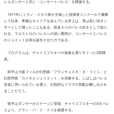
レエダンサーと共に〈コンサートバレエ〉を開催する。
1971年にミラノ・スカラ座が主催した指揮者コンクールで優勝
して以来、華麗なキャリアを歩んでいる井上は、実は若い頃ダン
サーとして踊ったこともある、筋金入りのバレエ好きとして知ら
れる。マエストロのバレエへの深い愛情が、コンサートとバレエ
のジョイント企画を誕生させたのである。
プログラムは、チャイコフスキーの楽曲を選りすぐった2部構
成。
前半は大阪フィルが幻想曲「フランチェスカ・ダ・リミニ」と
幻想序曲「ロメオとジュリエット」を演奏する。しばしばバレエ
音楽に用いられている通り、幻想的なドラマの気配が醸し出され
ることだろう。
後半はダンサーがステージに登場、チャイコフスキーの3大バレ
エより、グラン・パ・ド・ドゥを披露する。