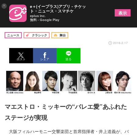
×
e＋(イープラス)アプリ - チケッ
ト・ニュース・スマチケ
表示
eplus inc.
無料 - Google Play
大阪フィル『コンサート ＋ バレエ』
ニュース
クラシック
舞台
2016.2.17
ポスト
シェア
送る
マエストロ・ミッキーの“バレエ愛”あふれた
ステージが実現
大阪フィルハーモニー交響楽団と首席指揮者・井上道義が、バ