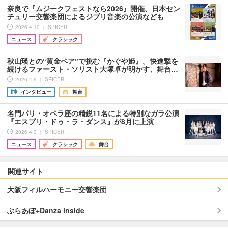
奈良で『ムジークフェストなら2026』開催、日本セン
チュリー交響楽団によるジブリ音楽の公演なども
2026.4.10 ｜ SPICER
ニュース
クラシック
秋山瑛との“黄金ペア”で挑む『かぐや姫』。快進撃を
続けるファースト・ソリスト大塚卓が明かす、舞台…
2026.4.9 ｜ SPICER
インタビュー
舞台
名門パリ・オペラ座の精鋭11名による特別なガラ公演
『エスプリ・ドゥ・ラ・ダンス』が8月に上演
2026.4.3 ｜ SPICER
ニュース
クラシック
舞台
関連サイト
大阪フィルハーモニー交響楽団
ぶらあぼ+Danza inside