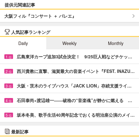
提供元関連記事
大阪フィル『コンサート ＋ バレエ』
人気記事ランキング
Daily
Weekly
Monthly
広島東洋カープ追加3試合決定！ 9/25巨人戦などチケッ…
1
位
西川貴教に直撃、滋賀最大の音楽イベント『FEST. INAZU…
2
位
大阪・茨木のライブハウス「JACK LION」存続支援ライ…
3
位
石田泰尚×渡辺雄一――破格の“音楽魂”が静かに燃える …
4
位
坂本冬美、歌手生活40周年記念でおくる明治座公演のメイ…
5
位
最新記事