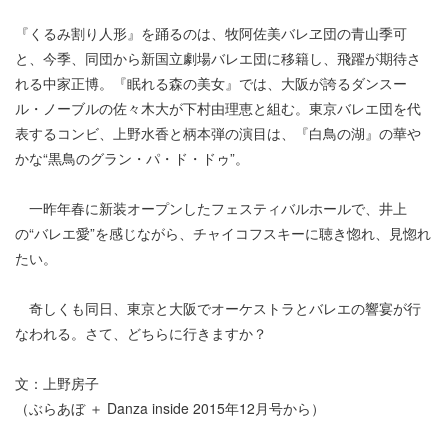
『くるみ割り人形』を踊るのは、牧阿佐美バレヱ団の青山季可
と、今季、同団から新国立劇場バレエ団に移籍し、飛躍が期待さ
れる中家正博。『眠れる森の美女』では、大阪が誇るダンスー
ル・ノーブルの佐々木大が下村由理恵と組む。東京バレエ団を代
表するコンビ、上野水香と柄本弾の演目は、『白鳥の湖』の華や
かな“黒鳥のグラン・パ・ド・ドゥ”。
一昨年春に新装オープンしたフェスティバルホールで、井上
の“バレエ愛”を感じながら、チャイコフスキーに聴き惚れ、見惚れ
たい。
奇しくも同日、東京と大阪でオーケストラとバレエの響宴が行
なわれる。さて、どちらに行きますか？
文：上野房子
（ぶらあぼ ＋ Danza inside 2015年12月号から）