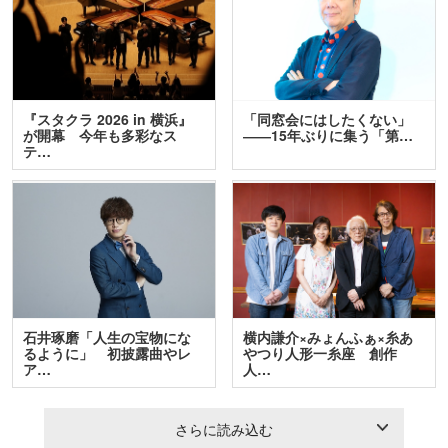
『スタクラ 2026 in 横浜』
「同窓会にはしたくない」
が開幕 今年も多彩なス
――15年ぶりに集う「第…
テ…
石井琢磨「人生の宝物にな
横内謙介×みょんふぁ×糸あ
るように」 初披露曲やレ
やつり人形一糸座 創作
ア…
人…
さらに読み込む