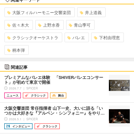
大阪フィルハーモニー交響楽団
井上道義
佐々木大
上野水香
青山季可
クラシックオーケストラ
バレエ
下村由理恵
柄本弾
関連記事
プレミアムなバレエ体験 「SHIVERバレエコンサー
ト」が初めて東京で開催
2026.7.7 ｜ SPICER
ニュース
クラシック
舞台
大阪交響楽団 常任指揮者 山下一史、大いに語る「い
つかは大好きな『アルペン・シンフォニー』をやり…
2026.5.1 ｜ SPICER
インタビュー
クラシック