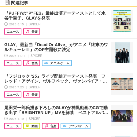
関連記事
『PUFFYの"P"FES』最終出演アーティストとして水
谷千重子、GLAYを発表
2026.5.15 ｜ SPICER
ニュース
音楽
GLAY、最新曲「Dead Or Alive」がアニメ『終末のワ
ルキューレⅢ』のOP主題歌に決定
2025.11.11 ｜ SPICER
ニュース
音楽
アニメ/ゲーム
『フジロック '25』ライブ配信アーティスト発表 フ
レッド・アゲイン、ヴルフペック、ヴァンパイア・…
2025.7.23 ｜ SPICER
ニュース
音楽
尾田栄一郎氏描き下ろしのGLAYが神風動画のCGで動
き出す「BRIGHTEN UP」MVを解禁 ベストアルバ…
2025.1.19 ｜ SPICER
ニュース
動画
音楽
アニメ/ゲーム