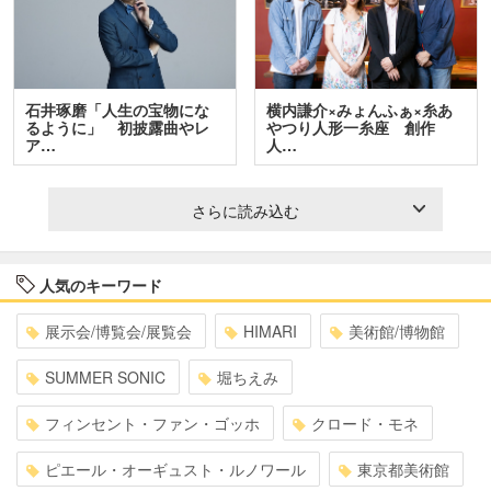
石井琢磨「人生の宝物にな
横内謙介×みょんふぁ×糸あ
るように」 初披露曲やレ
やつり人形一糸座 創作
ア…
人…
さらに読み込む
人気のキーワード
展示会/博覧会/展覧会
HIMARI
美術館/博物館
SUMMER SONIC
堀ちえみ
フィンセント・ファン・ゴッホ
クロード・モネ
ピエール・オーギュスト・ルノワール
東京都美術館