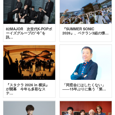
82MAJOR 次世代K-POPボ
『SUMMER SONIC
ーイズグループの“今”を
2026』、ベテラン3組の懐…
訊…
『スタクラ 2026 in 横浜』
「同窓会にはしたくない」
が開幕 今年も多彩なス
――15年ぶりに集う「第…
テ…