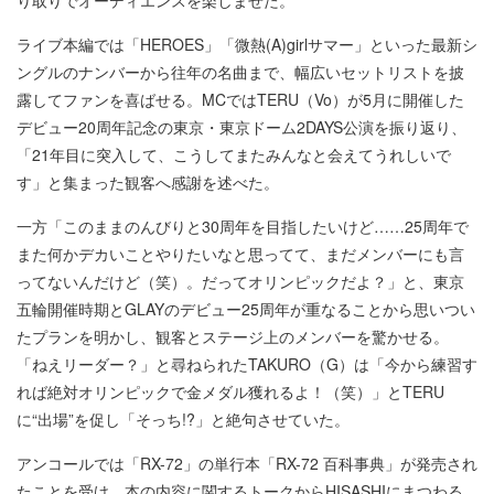
ライブ本編では「HEROES」「微熱(A)girlサマー」といった最新シ
ングルのナンバーから往年の名曲まで、幅広いセットリストを披
露してファンを喜ばせる。MCではTERU（Vo）が5月に開催した
デビュー20周年記念の東京・東京ドーム2DAYS公演を振り返り、
「21年目に突入して、こうしてまたみんなと会えてうれしいで
す」と集まった観客へ感謝を述べた。
一方「このままのんびりと30周年を目指したいけど……25周年で
また何かデカいことやりたいなと思ってて、まだメンバーにも言
ってないんだけど（笑）。だってオリンピックだよ？」と、東京
五輪開催時期とGLAYのデビュー25周年が重なることから思いつい
たプランを明かし、観客とステージ上のメンバーを驚かせる。
「ねえリーダー？」と尋ねられたTAKURO（G）は「今から練習す
れば絶対オリンピックで金メダル獲れるよ！（笑）」とTERU
に“出場”を促し「そっち!?」と絶句させていた。
アンコールでは「RX-72」の単行本「RX-72 百科事典」が発売され
たことを受け、本の内容に関するトークからHISASHIにまつわる