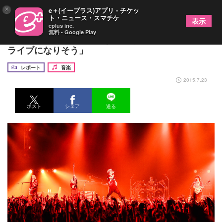
×
e＋(イープラス)アプリ - チケッ
ト・ニュース・スマチケ
表示
eplus inc.
無料 - Google Play
GLAY函館前夜祭「みんなの笑顔が見れたからいい
ライブになりそう」
レポート
音楽
2015.7.23
ポスト
シェア
送る