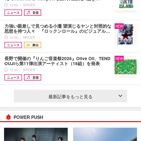
12:00 ｜ SPICER
ニュース
音楽
力強い眼差しで見つめる小瀧 望演じるヤンと対照的な
NEW
思想を持つ人々 『ロックンロール』のビジュアル…
12:00 ｜ SPICER
ニュース
舞台
長野で開催の『りんご音楽祭2026』Olive Oil、TEND
NEW
OUJIら第11弾出演アーティスト（16組）を発表
12:00 ｜ SPICER
ニュース
音楽
最新記事をもっと見る
POWER PUSH