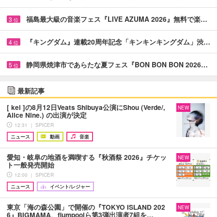
福島最大級の音楽フェス『LIVE AZUMA 2026』無料で楽…
3
位
『キングダム』連載20周年記念「キンキンキングダム」渋…
4
位
静岡県焼津市であらたな夏フェス『BON BON BON 2026…
5
位
最新記事
[ kei ]の8月12日Veats Shibuya公演にShou (Verde/,
NEW
Alice Nine.) の出演が決定
12:31 ｜ SPICER
ニュース
動画
音楽
愛知・岐阜の地酒を満喫する『秋酒祭 2026』チケッ
NEW
ト一般発売開始
12:00 ｜ SPICER
ニュース
イベント/レジャー
東京「海の森公園」で開催の『TOKYO ISLAND 202
NEW
6』BIGMAMA、flumpoolら第3弾出演者7組を…