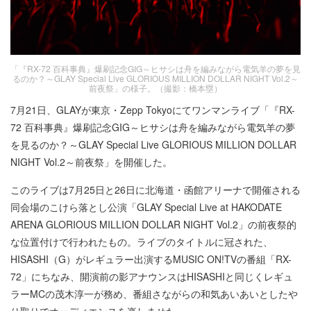
「『RX-72 百科事典』爆刷記念GIG～ヒサシは舟を編みながら電気羊の夢を見
るのか？～GLAY Special Live GLORIOUS MILLION DOLLAR NIGHT Vol.2～
前夜祭」の様子。（撮影：橋本塁）
7月21日、GLAYが東京・Zepp Tokyoにてワンマンライブ「『RX-
72 百科事典』爆刷記念GIG～ヒサシは舟を編みながら電気羊の夢
を見るのか？～GLAY Special Live GLORIOUS MILLION DOLLAR
NIGHT Vol.2～前夜祭」を開催した。
このライブは7月25日と26日に北海道・函館アリーナで開催される
同会場のこけら落とし公演「GLAY Special Live at HAKODATE
ARENA GLORIOUS MILLION DOLLAR NIGHT Vol.2」の前夜祭的
な位置付けで行われたもの。ライブのタイトルに冠された、
HISASHI（G）がレギュラー出演するMUSIC ON!TVの番組「RX-
72」にちなみ、開演前の影アナウンスはHISASHIと同じくレギュ
ラーMCの茂木淳一が務め、番組さながらの和気あいあいとしたや
り取りでオーディエンスを楽しませた。