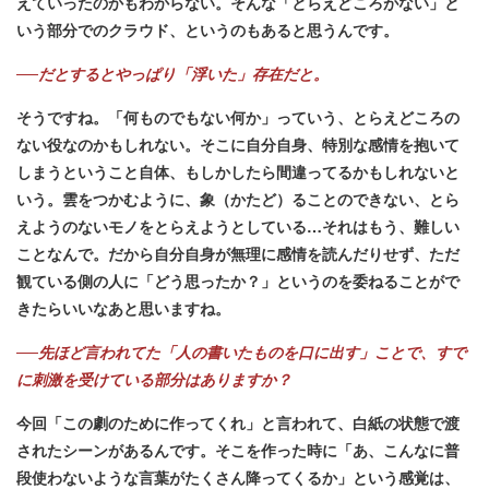
えていったのかもわからない。そんな「とらえどころがない」と
いう部分でのクラウド、というのもあると思うんです。
──だとするとやっぱり「浮いた」存在だと。
そうですね。「何ものでもない何か」っていう、とらえどころの
ない役なのかもしれない。そこに自分自身、特別な感情を抱いて
しまうということ自体、もしかしたら間違ってるかもしれないと
いう。雲をつかむように、象（かたど）ることのできない、とら
えようのないモノをとらえようとしている…それはもう、難しい
ことなんで。だから自分自身が無理に感情を読んだりせず、ただ
観ている側の人に「どう思ったか？」というのを委ねることがで
きたらいいなあと思いますね。
──先ほど言われてた「人の書いたものを口に出す」ことで、すで
に刺激を受けている部分はありますか？
今回「この劇のために作ってくれ」と言われて、白紙の状態で渡
されたシーンがあるんです。そこを作った時に「あ、こんなに普
段使わないような言葉がたくさん降ってくるか」という感覚は、