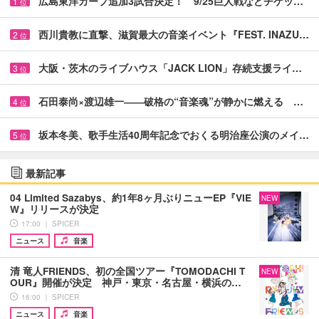
広島東洋カープ追加3試合決定！ 9/25巨人戦などチケッ…
1
位
西川貴教に直撃、滋賀最大の音楽イベント『FEST. INAZU…
2
位
大阪・茨木のライブハウス「JACK LION」存続支援ライ…
3
位
石田泰尚×渡辺雄一――破格の“音楽魂”が静かに燃える …
4
位
坂本冬美、歌手生活40周年記念でおくる明治座公演のメイ…
5
位
最新記事
04 Limited Sazabys、約1年8ヶ月ぶりニューEP『VIE
NEW
W』リリースが決定
17:00 ｜ SPICER
ニュース
音楽
清 竜人FRIENDS、初の全国ツアー『TOMODACHI T
NEW
OUR』開催が決定 神戸・東京・名古屋・横浜の…
16:00 ｜ SPICER
ニュース
音楽