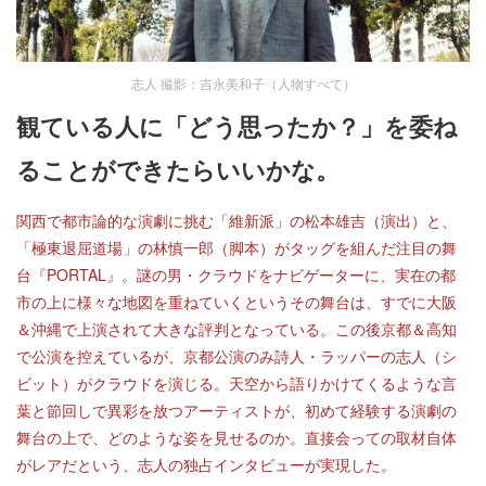
志人 撮影：吉永美和子（人物すべて）
観ている人に「どう思ったか？」を委ね
ることができたらいいかな。
関西で都市論的な演劇に挑む「維新派」の松本雄吉（演出）と、
「極東退屈道場」の林慎一郎（脚本）がタッグを組んだ注目の舞
台『PORTAL』。謎の男・クラウドをナビゲーターに、実在の都
市の上に様々な地図を重ねていくというその舞台は、すでに大阪
＆沖縄で上演されて大きな評判となっている。この後京都＆高知
で公演を控えているが、京都公演のみ詩人・ラッパーの志人（シ
ビット）がクラウドを演じる。天空から語りかけてくるような言
葉と節回しで異彩を放つアーティストが、初めて経験する演劇の
舞台の上で、どのような姿を見せるのか。直接会っての取材自体
がレアだという、志人の独占インタビューが実現した。