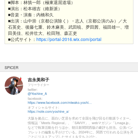
■脚本：林慎一郎（極東退屈道場）
■演出：松本雄吉（維新派）
■音楽・演奏：内橋和久
■出演：山中崇（京都公演除く）・志人（京都公演のみ）／大
石英史、後藤七重、鈴木麻美、武田暁、夛田茜、福田雄一、増
田美佳、松井壮大、松田翔、森正吏
■公式サイト：
https://portal-2016.wix.com/portal
SPICER
吉永美和子
フリーライター
twitter:
@Yoshine_A
facebook:
https://www.facebook.com/miwako.yoshinaga1
オフィシャルサイト:
https://note.com/yoshine_a/
大阪を拠点に、面白い芝居を求めて全国を飛び回る行動派ライター。
情報誌「Meets Regional」、「SAVVY」、webマガジン「Lmaga.jp」
などで執筆活動を行うほか、朝日新聞関西版の劇評も担当。公演パン
フレットの編集も手がけている。2024年に、関西で行われる公演を月
ごとにリストアップしたサイトを立ち上げた。