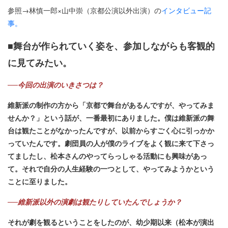
参照→林慎一郎×山中崇（京都公演以外出演）の
インタビュー記
事。
■舞台が作られていく姿を、参加しながらも客観的
に見てみたい。
──今回の出演のいきさつは？
維新派の制作の方から「京都で舞台があるんですが、やってみま
せんか？」という話が、一番最初にありました。僕は維新派の舞
台は観たことがなかったんですが、以前からすごく心に引っかか
っていたんです。劇団員の人が僕のライブをよく観に来て下さっ
てましたし、松本さんのやってらっしゃる活動にも興味があっ
て。それで自分の人生経験の一つとして、やってみようかという
ことに至りました。
──維新派以外の演劇は観たりしていたんでしょうか？
それが劇を観るということをしたのが、幼少期以来（松本が演出