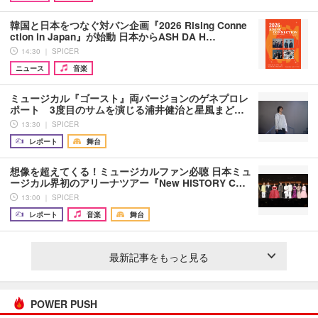
韓国と日本をつなぐ対バン企画『2026 Rising Conne
ction in Japan』が始動 日本からASH DA H…
14:30 ｜ SPICER
ニュース
音楽
ミュージカル『ゴースト』両バージョンのゲネプロレ
ポート 3度目のサムを演じる浦井健治と星風まど…
13:30 ｜ SPICER
レポート
舞台
想像を超えてくる！ミュージカルファン必聴 日本ミュ
ージカル界初のアリーナツアー『New HISTORY C…
13:00 ｜ SPICER
レポート
音楽
舞台
最新記事をもっと見る
POWER PUSH