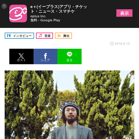
×
e＋(イープラス)アプリ - チケッ
ト・ニュース・スマチケ
表示
eplus inc.
無料 - Google Play
『PORTAL』京都公演主演・志人インタビュー
インタビュー
音楽
舞台
2016.3.10
ポスト
シェア
送る