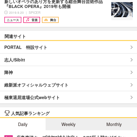
新しいオペラのあり方を更新する総合舞台芸術作品
『BLACK OPERA』2019年も開催
2019.9.20 ｜ SPICER
ニュース
音楽
舞台
関連サイト
PORTAL 特設サイト
志人/Sibitt
降神
維新派オフィシャルウェブサイト
極東退屈道場公式webサイト
人気記事ランキング
Daily
Weekly
Monthly