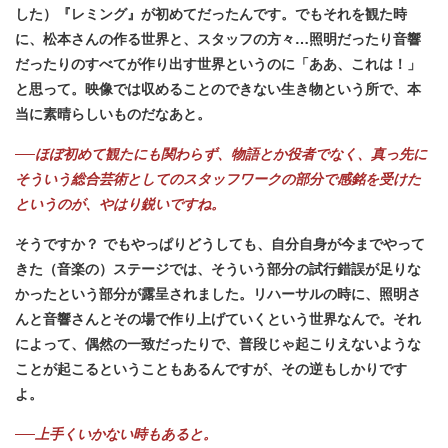
した）『レミング』が初めてだったんです。でもそれを観た時
に、松本さんの作る世界と、スタッフの方々…照明だったり音響
だったりのすべてが作り出す世界というのに「ああ、これは！」
と思って。映像では収めることのできない生き物という所で、本
当に素晴らしいものだなあと。
──ほぼ初めて観たにも関わらず、物語とか役者でなく、真っ先に
そういう総合芸術としてのスタッフワークの部分で感銘を受けた
というのが、やはり鋭いですね。
そうですか？ でもやっぱりどうしても、自分自身が今までやって
きた（音楽の）ステージでは、そういう部分の試行錯誤が足りな
かったという部分が露呈されました。リハーサルの時に、照明さ
んと音響さんとその場で作り上げていくという世界なんで。それ
によって、偶然の一致だったりで、普段じゃ起こりえないような
ことが起こるということもあるんですが、その逆もしかりです
よ。
──上手くいかない時もあると。