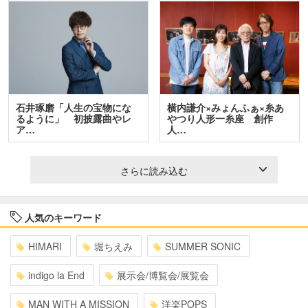
石井琢磨「人生の宝物にな
横内謙介×みょんふぁ×糸あ
るように」 初披露曲やレ
やつり人形一糸座 創作
ア…
人…
さらに読み込む
人気のキーワード
HIMARI
堀ちえみ
SUMMER SONIC
indigo la End
展示会/博覧会/展覧会
MAN WITH A MISSION
洋楽POPS