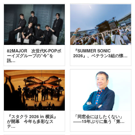
82MAJOR 次世代K-POPボ
『SUMMER SONIC
ーイズグループの“今”を
2026』、ベテラン3組の懐…
訊…
『スタクラ 2026 in 横浜』
「同窓会にはしたくない」
が開幕 今年も多彩なス
――15年ぶりに集う「第…
テ…