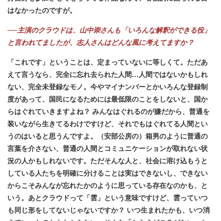
はなかったのですが。
──主演のクラウドは、山中崇さんも「いろんな解釈ができる役」
と言われてましたが、志人さんはどんな風に考えてますか？
「これです」ということは、定まっていないに等しくて。ただあ
えて言うなら、完全に忘れ去られた人間…人間ではないかもしれ
ない、完全未登録なモノ。今やマイナンバーとかいろんな登録制
度があって、国民になるためには最低限のことをしないと、国か
らはぐれていきますよね？ みんなはぐれるのが嫌だから、普通を
装いながら生きてるわけですけど、それでもはぐれてる人間とい
うのはいると思うんですよ。（安部公房の）箱男のように普通の
言葉を介さない、普通の人間とコミュニケーションが取れない状
況の人かもしれないです。ただそんな人と、社会に溶け込もうと
している人たちを明確に分けることは実はできないし、できない
からこそみんなが忘れたかのように思っている存在なのかも、と
いう。あとクラウドって「雲」という意味ですけど、雲っていつ
も同じ形をしてないじゃないですか？ いつ生まれたかも、いつ消