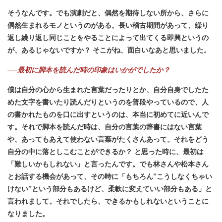
そうなんです。でも演劇だと、偶然を期待しない所から、さらに
偶然生まれるモノというのがある。長い稽古期間があって、繰り
返し繰り返し同じことをやることによって出てくる即興というの
が、あるじゃないですか？ そこがね、面白いなあと思いました。
──最初に脚本を読んだ時の印象はいかがでしたか？
僕は自分の心から生まれた言葉だったりとか、自分自身でしたた
めた文字を書いたり読んだりというのを普段やっているので、人
の書かれたものを口に出すというのは、本当に初めてに近いんで
す。それで脚本を読んだ時は、自分の言葉の辞書にはない言葉
や、あってもあえて使わない言葉がたくさんあって。それをどう
自分の中に落としこむことができるか？ と思った時に、最初は
「難しいかもしれない」と言ったんです。でも林さんや松本さん
とお話する機会があって、その時に「もちろん“こうしなくちゃい
けない”という部分もあるけど、柔軟に変えていい部分もある」と
言われまして。それでしたら、できるかもしれないということに
なりました。