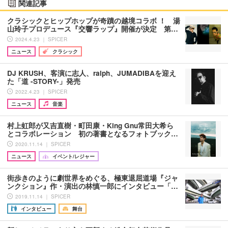
関連記事
クラシックとヒップホップが奇蹟の越境コラボ ！ 湯
山玲子プロデュース『交響ラップ』開催が決定 第…
2024.4.23 ｜ SPICER
ニュース
クラシック
DJ KRUSH、客演に志人、ralph、JUMADIBAを迎え
た「道 -STORY-」発売
2022.4.23 ｜ SPICER
ニュース
音楽
村上虹郎が又吉直樹・町田康・King Gnu常田大希ら
とコラボレーション 初の著書となるフォトブック…
2020.11.14 ｜ SPICER
ニュース
イベント/レジャー
街歩きのように劇世界をめぐる、極東退屈道場『ジャ
ンクション』作・演出の林慎一郎にインタビュー「…
2019.11.14 ｜ SPICER
インタビュー
舞台