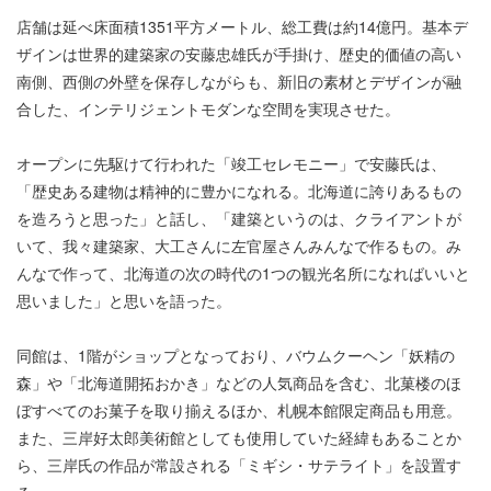
店舗は延べ床面積1351平方メートル、総工費は約14億円。基本デ
ザインは世界的建築家の安藤忠雄氏が手掛け、歴史的価値の高い
南側、西側の外壁を保存しながらも、新旧の素材とデザインが融
合した、インテリジェントモダンな空間を実現させた。
オープンに先駆けて行われた「竣工セレモニー」で安藤氏は、
「歴史ある建物は精神的に豊かになれる。北海道に誇りあるもの
を造ろうと思った」と話し、「建築というのは、クライアントが
いて、我々建築家、大工さんに左官屋さんみんなで作るもの。み
んなで作って、北海道の次の時代の1つの観光名所になればいいと
思いました」と思いを語った。
同館は、1階がショップとなっており、バウムクーヘン「妖精の
森」や「北海道開拓おかき」などの人気商品を含む、北菓楼のほ
ぼすべてのお菓子を取り揃えるほか、札幌本館限定商品も用意。
また、三岸好太郎美術館としても使用していた経緯もあることか
ら、三岸氏の作品が常設される「ミギシ・サテライト」を設置す