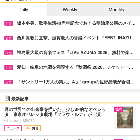
Daily
Weekly
Monthly
坂本冬美、歌手生活40周年記念でおくる明治座公演のメイ…
1
位
西川貴教に直撃、滋賀最大の音楽イベント『FEST. INAZU…
2
位
福島最大級の音楽フェス『LIVE AZUMA 2026』無料で楽…
3
位
愛知・岐阜の地酒を満喫する『秋酒祭 2026』チケット一…
4
位
『サントリー1万人の第九』Aぇ! groupの佐野晶哉が合唱…
5
位
最新記事
月の世界での出来事を描いた、少しSF的なオペレッ
NEW
タ 東京オペレッタ劇場『フラウ・ルナ』が上演
17:00 ｜ SPICER
ニュース
舞台