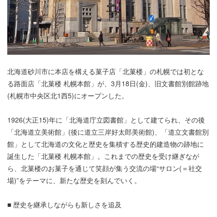
北海道砂川市に本店を構える菓子店「北菓楼」の札幌では初とな
る路面店「北菓楼 札幌本館」が、3月18日(金)、旧文書館別館跡地
(札幌市中央区北1西5)にオープンした。
1926(大正15)年に「北海道庁立図書館」として建てられ、その後
「北海道立美術館」(後に道立三岸好太郎美術館)、「道立文書館別
館」として北海道の文化と歴史を集積する歴史的建造物の跡地に
誕生した「北菓楼 札幌本館」。これまでの歴史を受け継ぎなが
ら、北菓楼のお菓子を通じて笑顔が集う交流の場“サロン(＝社交
場)”をテーマに、新たな歴史を刻んでいく。
■ 歴史を継承しながらも新しさを追及