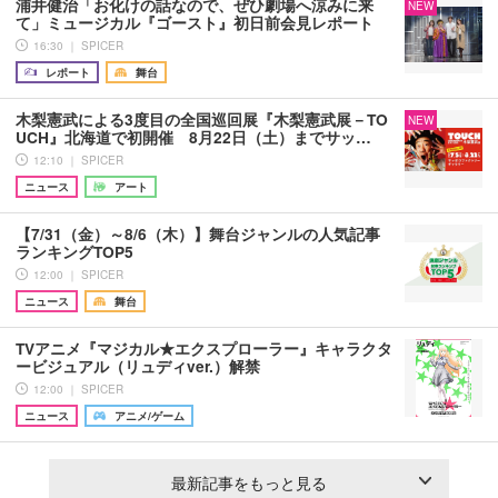
浦井健治「お化けの話なので、ぜひ劇場へ涼みに来
NEW
て」ミュージカル『ゴースト』初日前会見レポート
16:30 ｜ SPICER
レポート
舞台
木梨憲武による3度目の全国巡回展『木梨憲武展－TO
NEW
UCH』北海道で初開催 8月22日（土）までサッ…
12:10 ｜ SPICER
ニュース
アート
【7/31（金）～8/6（木）】舞台ジャンルの人気記事
ランキングTOP5
12:00 ｜ SPICER
ニュース
舞台
TVアニメ『マジカル★エクスプローラー』キャラクタ
ービジュアル（リュディver.）解禁
12:00 ｜ SPICER
ニュース
アニメ/ゲーム
最新記事をもっと見る