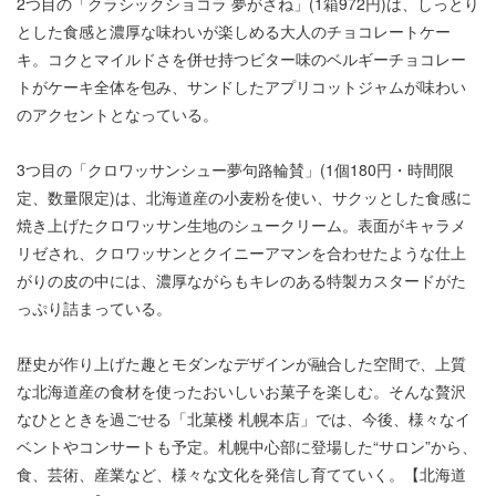
2つ目の「クラシックショコラ 夢がさね」(1箱972円)は、しっとり
とした食感と濃厚な味わいが楽しめる大人のチョコレートケー
キ。コクとマイルドさを併せ持つビター味のベルギーチョコレー
トがケーキ全体を包み、サンドしたアプリコットジャムが味わい
のアクセントとなっている。
3つ目の「クロワッサンシュー夢句路輪賛」(1個180円・時間限
定、数量限定)は、北海道産の小麦粉を使い、サクッとした食感に
焼き上げたクロワッサン生地のシュークリーム。表面がキャラメ
リゼされ、クロワッサンとクイニーアマンを合わせたような仕上
がりの皮の中には、濃厚ながらもキレのある特製カスタードがた
っぷり詰まっている。
歴史が作り上げた趣とモダンなデザインが融合した空間で、上質
な北海道産の食材を使ったおいしいお菓子を楽しむ。そんな贅沢
なひとときを過ごせる「北菓楼 札幌本店」では、今後、様々なイ
ベントやコンサートも予定。札幌中心部に登場した“サロン”から、
食、芸術、産業など、様々な文化を発信し育てていく。【北海道