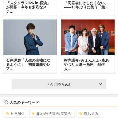
『スタクラ 2026 in 横浜』
「同窓会にはしたくない」
が開幕 今年も多彩なス
――15年ぶりに集う「第…
テ…
石井琢磨「人生の宝物にな
横内謙介×みょんふぁ×糸あ
るように」 初披露曲やレ
やつり人形一糸座 創作
ア…
人…
さらに読み込む
人気のキーワード
HIMARI
展示会/博覧会/展覧会
堀ちえみ