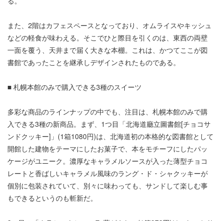
る。
また、2階はカフェスペースとなっており、オムライスやキッシュ
などの軽食が味わえる。そこでひと際目を引くのは、東西の両壁
一面を覆う、天井まで届く大きな本棚。これは、かつてここが図
書館であったことを継承しデザインされたものである。
■ 札幌本館のみで購入できる3種のスイーツ
多彩な商品のラインナップの中でも、注目は、札幌本館のみで購
入できる3種の新商品。まず、1つ目「北海道廳立圖書館[チョコサ
ンドクッキー]」(1箱1080円)は、北海道初の本格的な図書館として
開館した建物をテーマにしたお菓子で、本をモチーフにしたパッ
ケージがユニーク。濃厚なキャラメルソースが入った薄型チョコ
レートと香ばしいキャラメル風味のラング・ド・シャクッキーが
個別に包装されていて、別々に味わっても、サンドして楽しむ事
もできるというのも斬新だ。