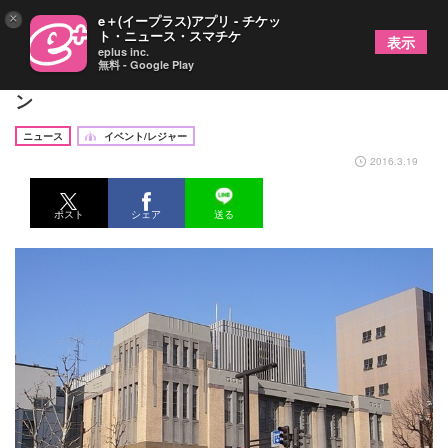
×
e＋(イープラス)アプリ - チケッ
ト・ニュース・スマチケ
表示
eplus inc.
無料 - Google Play
札幌では初の路面店「北菓楼 札幌本館」がオープ
ン
ニュース
イベント/レジャー
2016.3.19
ポスト
シェア
送る