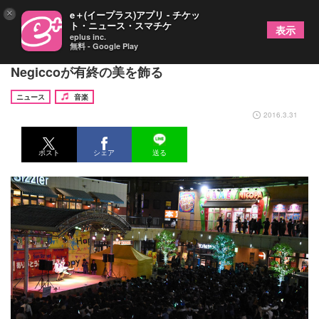
×
e＋(イープラス)アプリ - チケッ
ト・ニュース・スマチケ
表示
eplus inc.
無料 - Google Play
“アイドルの聖地”サンストリート亀戸が閉館、
Negiccoが有終の美を飾る
ニュース
音楽
2016.3.31
ポスト
シェア
送る