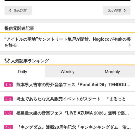
前の記事
次の記事
提供元関連記事
“アイドルの聖地”サンストリート亀戸が閉館、Negiccoが有終の美
を飾る
人気記事ランキング
Daily
Weekly
Monthly
熊本県人吉市の野外音楽フェス『Rural Act'26』TENDOU…
1
位
埼玉であらたな文具販売イベントがスタート 『まるっと…
2
位
福島最大級の音楽フェス『LIVE AZUMA 2026』無料で楽…
3
位
『キングダム』連載20周年記念「キンキンキングダム」渋…
4
位