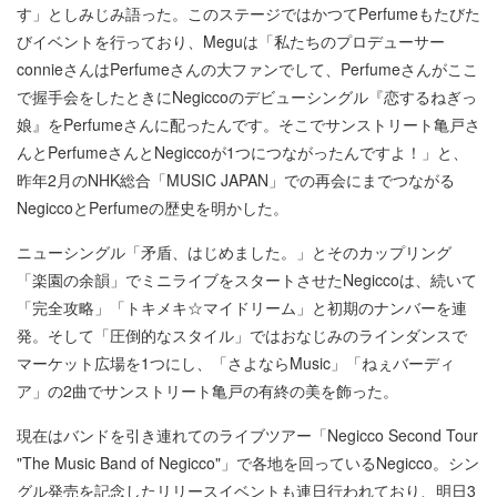
す」としみじみ語った。このステージではかつてPerfumeもたびた
びイベントを行っており、Meguは「私たちのプロデューサー
connieさんはPerfumeさんの大ファンでして、Perfumeさんがここ
で握手会をしたときにNegiccoのデビューシングル『恋するねぎっ
娘』をPerfumeさんに配ったんです。そこでサンストリート亀戸さ
んとPerfumeさんとNegiccoが1つにつながったんですよ！」と、
昨年2月のNHK総合「MUSIC JAPAN」での再会にまでつながる
NegiccoとPerfumeの歴史を明かした。
ニューシングル「矛盾、はじめました。」とそのカップリング
「楽園の余韻」でミニライブをスタートさせたNegiccoは、続いて
「完全攻略」「トキメキ☆マイドリーム」と初期のナンバーを連
発。そして「圧倒的なスタイル」ではおなじみのラインダンスで
マーケット広場を1つにし、「さよならMusic」「ねぇバーディ
ア」の2曲でサンストリート亀戸の有終の美を飾った。
現在はバンドを引き連れてのライブツアー「Negicco Second Tour
"The Music Band of Negicco"」で各地を回っているNegicco。シン
グル発売を記念したリリースイベントも連日行われており、明日3