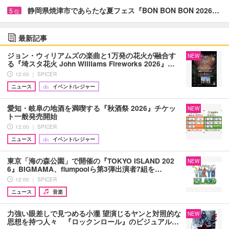
静岡県焼津市であらたな夏フェス『BON BON BON 2026…
5
位
最新記事
ジョン・ウィリアムズの楽曲と1万発の花火が融合す
NEW
る『埼スタ花火 John Williams Fireworks 2026』…
12:00 ｜ SPICER
ニュース
イベント/レジャー
愛知・岐阜の地酒を満喫する『秋酒祭 2026』チケッ
NEW
ト一般発売開始
12:00 ｜ SPICER
ニュース
イベント/レジャー
東京「海の森公園」で開催の『TOKYO ISLAND 202
NEW
6』BIGMAMA、flumpoolら第3弾出演者7組を…
12:00 ｜ SPICER
ニュース
音楽
力強い眼差しで見つめる小瀧 望演じるヤンと対照的な
NEW
思想を持つ人々 『ロックンロール』のビジュアル…