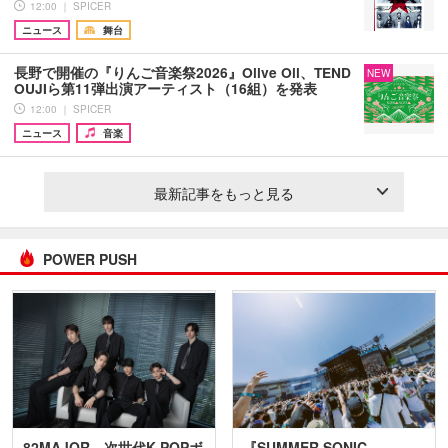
12:00 ｜ SPICER
ニュース
舞台
長野で開催の『りんご音楽祭2026』Olive Oil、TEND
NEW
OUJIら第11弾出演アーティスト（16組）を発表
12:00 ｜ SPICER
ニュース
音楽
最新記事をもっと見る
POWER PUSH
82MAJOR 次世代K-POPボ
『SUMMER SONIC