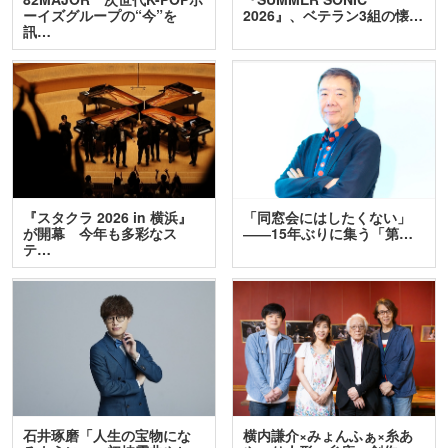
ーイズグループの“今”を
2026』、ベテラン3組の懐…
訊…
『スタクラ 2026 in 横浜』
「同窓会にはしたくない」
が開幕 今年も多彩なス
――15年ぶりに集う「第…
テ…
石井琢磨「人生の宝物にな
横内謙介×みょんふぁ×糸あ