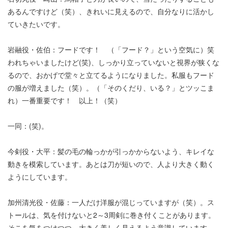
あるんですけど（笑）、きれいに見えるので、自分なりに活かし
ていきたいです。
岩融役・佐伯：フードです！ （「フード？」という空気に）笑
われちゃいましたけど(笑)、しっかり立っていないと視界が狭くな
るので、おかげで堂々と立てるようになりました。私服もフード
の服が増えました（笑）。（「そのくだり、いる？」とツッこま
れ）一番重要です！ 以上！（笑）
一同：(笑)。
今剣役・大平：髪の毛の輪っかが引っかからないよう、キレイな
動きを模索しています。あとは刀が短いので、人より大きく動く
ようにしています。
加州清光役・佐藤：一人だけ洋服が混じっていますが（笑）。ス
トールは、気を付けないと2～3周剣に巻き付くことがあります。
そこを気をつけつつ、大きく美しく見えるよう意識しています。