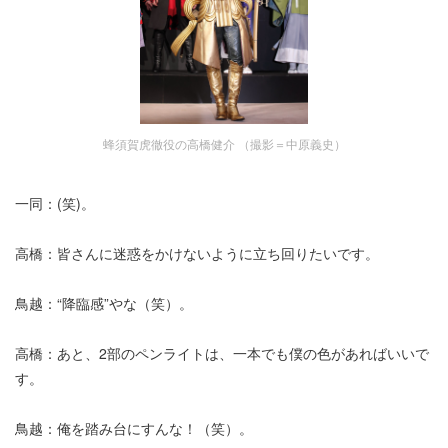
蜂須賀虎徹役の高橋健介 （撮影＝中原義史）
一同：(笑)。
高橋：皆さんに迷惑をかけないように立ち回りたいです。
鳥越：“降臨感”やな（笑）。
高橋：あと、2部のペンライトは、一本でも僕の色があればいいで
す。
鳥越：俺を踏み台にすんな！（笑）。