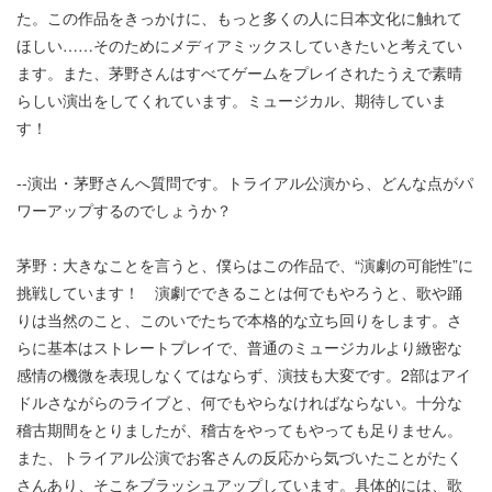
た。この作品をきっかけに、もっと多くの人に日本文化に触れて
ほしい……そのためにメディアミックスしていきたいと考えてい
ます。また、茅野さんはすべてゲームをプレイされたうえで素晴
らしい演出をしてくれています。ミュージカル、期待していま
す！
--演出・茅野さんへ質問です。トライアル公演から、どんな点がパ
ワーアップするのでしょうか？
茅野：大きなことを言うと、僕らはこの作品で、“演劇の可能性”に
挑戦しています！ 演劇でできることは何でもやろうと、歌や踊
りは当然のこと、このいでたちで本格的な立ち回りをします。さ
らに基本はストレートプレイで、普通のミュージカルより緻密な
感情の機微を表現しなくてはならず、演技も大変です。2部はアイ
ドルさながらのライブと、何でもやらなければならない。十分な
稽古期間をとりましたが、稽古をやってもやっても足りません。
また、トライアル公演でお客さんの反応から気づいたことがたく
さんあり、そこをブラッシュアップしています。具体的には、歌