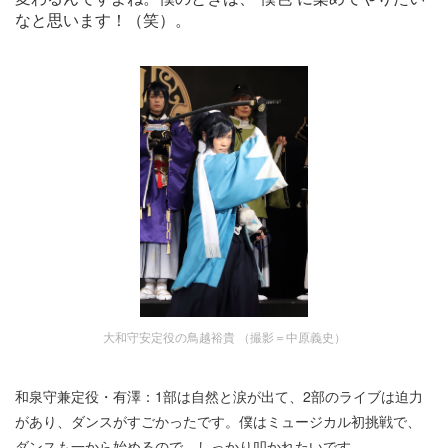
なと思います！（笑）。
大和守安定役の鳥越裕貴 （撮影＝中原義史）
和泉守兼定役・有澤：1部は自然と涙が出て、2部のライブは迫力
があり、ダンスがすごかったです。僕はミュージカル初挑戦で、
ダンスも一から始めるので、しっかり叩かれたいです。