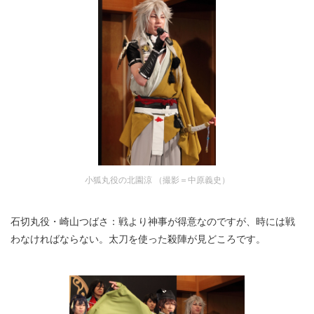
小狐丸役の北園涼 （撮影＝中原義史）
石切丸役・崎山つばさ：戦より神事が得意なのですが、時には戦
わなければならない。太刀を使った殺陣が見どころです。