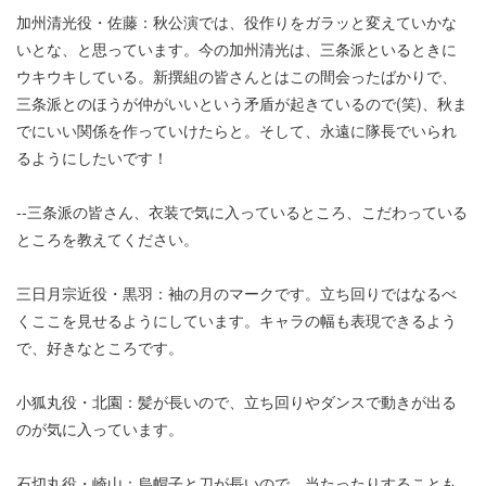
加州清光役・佐藤：秋公演では、役作りをガラッと変えていかな
いとな、と思っています。今の加州清光は、三条派といるときに
ウキウキしている。新撰組の皆さんとはこの間会ったばかりで、
三条派とのほうが仲がいいという矛盾が起きているので(笑)、秋ま
でにいい関係を作っていけたらと。そして、永遠に隊長でいられ
るようにしたいです！
--三条派の皆さん、衣装で気に入っているところ、こだわっている
ところを教えてください。
三日月宗近役・黒羽：袖の月のマークです。立ち回りではなるべ
くここを見せるようにしています。キャラの幅も表現できるよう
で、好きなところです。
小狐丸役・北園：髪が長いので、立ち回りやダンスで動きが出る
のが気に入っています。
石切丸役・崎山：烏帽子と刀が長いので、当たったりすることも