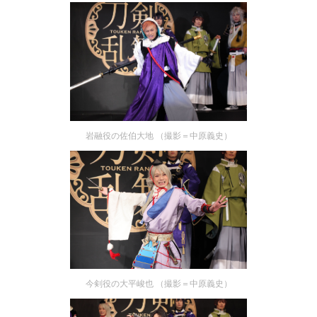
岩融役の佐伯大地 （撮影＝中原義史）
今剣役の大平峻也 （撮影＝中原義史）