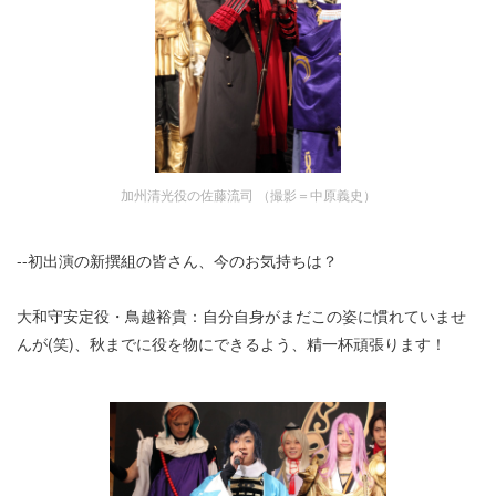
加州清光役の佐藤流司 （撮影＝中原義史）
--初出演の新撰組の皆さん、今のお気持ちは？
大和守安定役・鳥越裕貴：自分自身がまだこの姿に慣れていませ
んが(笑)、秋までに役を物にできるよう、精一杯頑張ります！