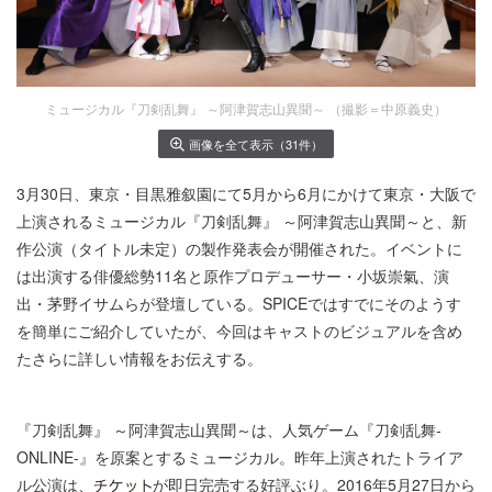
ミュージカル『刀剣乱舞』 ～阿津賀志山異聞～ （撮影＝中原義史）
画像を全て表示（31件）
3月30日、東京・目黒雅叙園にて5月から6月にかけて東京・大阪で
上演されるミュージカル『刀剣乱舞』 ～阿津賀志山異聞～と、新
作公演（タイトル未定）の製作発表会が開催された。イベントに
は出演する俳優総勢11名と原作プロデューサー・小坂崇氣、演
出・茅野イサムらが登壇している。SPICEではすでにそのようす
を簡単にご紹介していたが、今回はキャストのビジュアルを含め
たさらに詳しい情報をお伝えする。
『刀剣乱舞』 ～阿津賀志山異聞～は、人気ゲーム『刀剣乱舞-
ONLINE-』を原案とするミュージカル。昨年上演されたトライア
ル公演は、
が即日完売する好評ぶり。2016年5月27日から