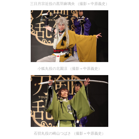
三日月宗近役の黒羽麻璃央 （撮影＝中原義史）
小狐丸役の北園涼 （撮影＝中原義史）
石切丸役の崎山つばさ （撮影＝中原義史）