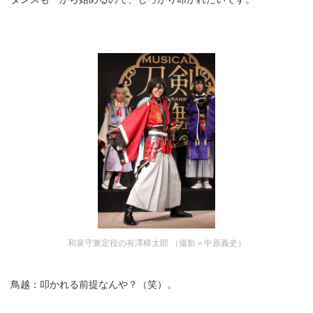
和泉守兼定役の有澤樟太郎 （撮影＝中原義史）
鳥越：叩かれる前提なんや？（笑）。