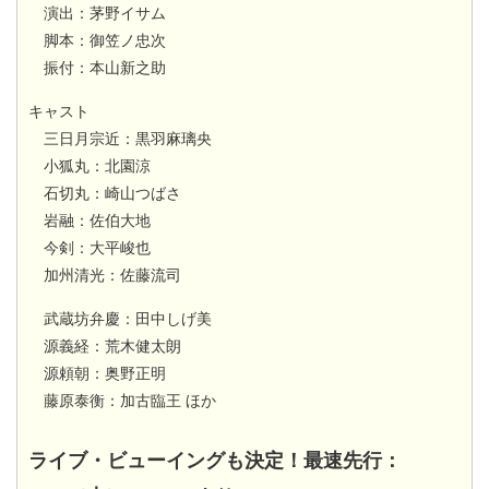
演出：茅野イサム
脚本：御笠ノ忠次
振付：本山新之助
キャスト
三日月宗近：黒羽麻璃央
小狐丸：北園涼
石切丸：崎山つばさ
岩融：佐伯大地
今剣：大平峻也
加州清光：佐藤流司
武蔵坊弁慶：田中しげ美
源義経：荒木健太朗
源頼朝：奥野正明
藤原泰衡：加古臨王 ほか
ライブ・ビューイングも決定！最速先行：