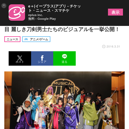
×
e＋(イープラス)アプリ - チケッ
ト・ニュース・スマチケ
表示
eplus inc.
無料 - Google Play
ミュージカル『刀剣乱舞』製作発表＆新作初お披露
目 麗しき刀剣男士たちのビジュアルを一挙公開！
ニュース
アニメ/ゲーム
2016.3.31
ポスト
シェア
送る