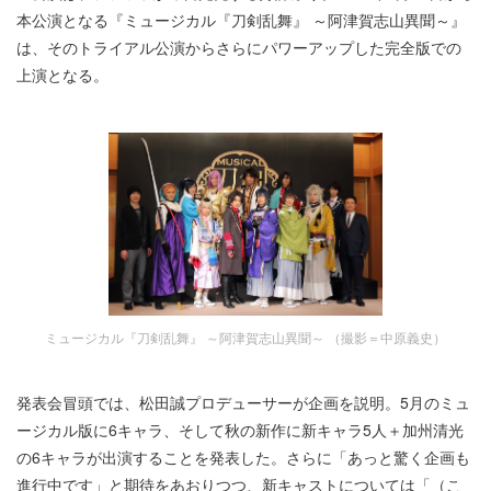
本公演となる『ミュージカル『刀剣乱舞』 ～阿津賀志山異聞～』
は、そのトライアル公演からさらにパワーアップした完全版での
上演となる。
ミュージカル『刀剣乱舞』 ～阿津賀志山異聞～ （撮影＝中原義史）
発表会冒頭では、松田誠プロデューサーが企画を説明。5月のミュ
ージカル版に6キャラ、そして秋の新作に新キャラ5人＋加州清光
の6キャラが出演することを発表した。さらに「あっと驚く企画も
進行中です」と期待をあおりつつ、新キャストについては「（こ