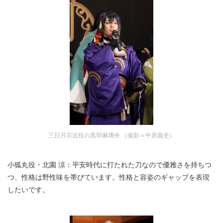
三日月宗近役の黒羽麻璃央 （撮影＝中原義史）
小狐丸役・北園 涼：平安時代に打たれた刀なので優雅さを持ちつ
つ、性格は野性味を帯びています。性格と容姿のギャップを表現
したいです。