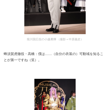
堀川国広役の小越勇輝 （撮影＝中原義史）
蜂須賀虎徹役・高橋：僕は……（自分の衣装の）可動域を知るこ
とが第一ですね（笑）。