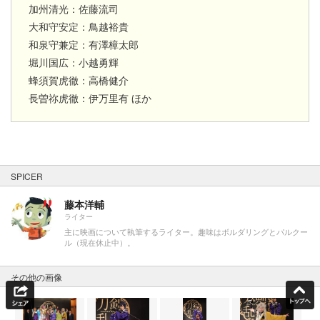
加州清光：佐藤流司
大和守安定：鳥越裕貴
和泉守兼定：有澤樟太郎
堀川国広：小越勇輝
蜂須賀虎徹：高橋健介
長曽祢虎徹：伊万里有 ほか
SPICER
藤本洋輔
ライター
主に映画について執筆するライター。趣味はボルダリングとパルクー
ル（現在休止中）。
その他の画像