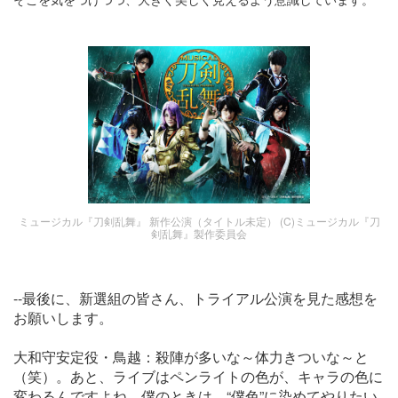
ミュージカル『刀剣乱舞』 新作公演（タイトル未定） (C)ミュージカル『刀
剣乱舞』製作委員会
--最後に、新選組の皆さん、トライアル公演を見た感想を
お願いします。
大和守安定役・鳥越：殺陣が多いな～体力きついな～と
（笑）。あと、ライブはペンライトの色が、キャラの色に
変わるんですよね。僕のときは、“僕色”に染めてやりたい