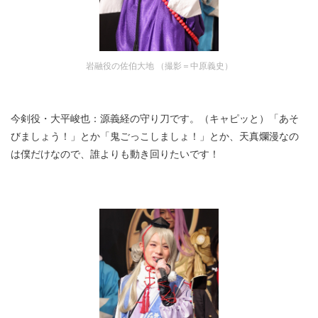
岩融役の佐伯大地 （撮影＝中原義史）
今剣役・大平峻也：源義経の守り刀です。（キャピッと）「あそ
びましょう！」とか「鬼ごっこしましょ！」とか、天真爛漫なの
は僕だけなので、誰よりも動き回りたいです！