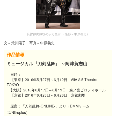
長曽祢虎徹役の伊万里有 （撮影＝中原義史）
文＝荒川陽子 写真＝中原義史
作品情報
ミュージカル『刀剣乱舞』 ～阿津賀志山
日時：
【東京】2016年5月27日～6月12日 AiiA 2.5 Theatre
TOKYO
【大阪】2016年6月17日～6月19日 森ノ宮ピロティホール
【京都】2016年6月23日～6月26日 京都劇場
原案：「刀剣乱舞-ONLINE-」より（DMMゲーム
ズ/Nitroplus）