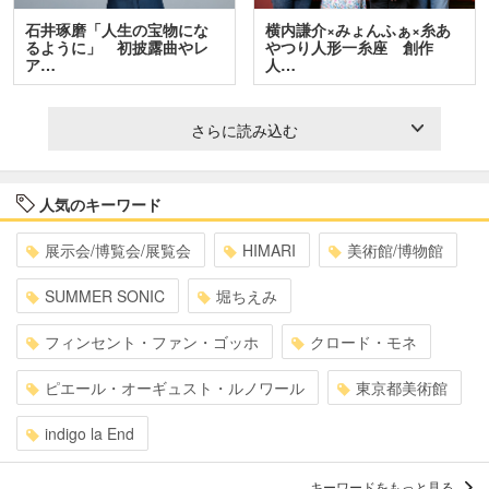
石井琢磨「人生の宝物にな
横内謙介×みょんふぁ×糸あ
るように」 初披露曲やレ
やつり人形一糸座 創作
ア…
人…
さらに読み込む
人気のキーワード
展示会/博覧会/展覧会
HIMARI
美術館/博物館
SUMMER SONIC
堀ちえみ
フィンセント・ファン・ゴッホ
クロード・モネ
ピエール・オーギュスト・ルノワール
東京都美術館
indigo la End
キーワードをもっと見る