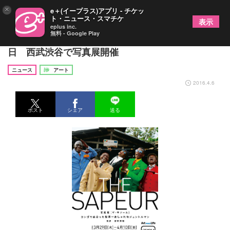
×
e＋(イープラス)アプリ - チケッ
ト・ニュース・スマチケ
表示
eplus inc.
無料 - Google Play
コンゴのファッショニスタ集団「サプール」が来
日 西武渋谷で写真展開催
ニュース
アート
2016.4.6
ポスト
シェア
送る