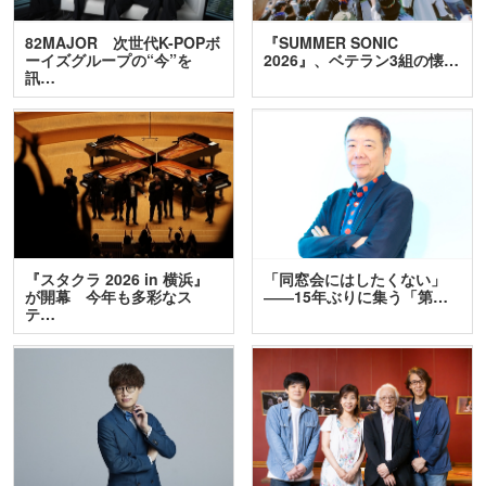
82MAJOR 次世代K-POPボ
『SUMMER SONIC
ーイズグループの“今”を
2026』、ベテラン3組の懐…
訊…
『スタクラ 2026 in 横浜』
「同窓会にはしたくない」
が開幕 今年も多彩なス
――15年ぶりに集う「第…
テ…