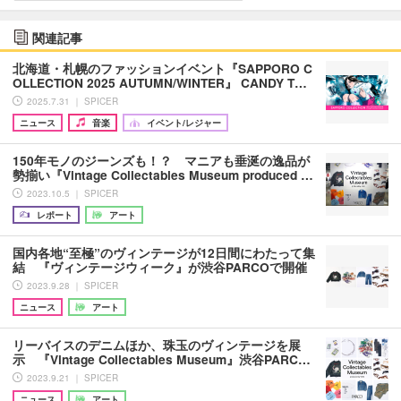
関連記事
北海道・札幌のファッションイベント『SAPPORO C
OLLECTION 2025 AUTUMN/WINTER』 CANDY T…
2025.7.31 ｜ SPICER
ニュース
音楽
イベント/レジャー
150年モノのジーンズも！？ マニアも垂涎の逸品が
勢揃い『Vintage Collectables Museum produced …
2023.10.5 ｜ SPICER
レポート
アート
国内各地“⾄極”のヴィンテージが12日間にわたって集
結 『ヴィンテージウィーク』が渋⾕PARCOで開催
2023.9.28 ｜ SPICER
ニュース
アート
リーバイスのデニムほか、珠玉のヴィンテージを展
示 『Vintage Collectables Museum』渋谷PARC…
2023.9.21 ｜ SPICER
ニュース
アート