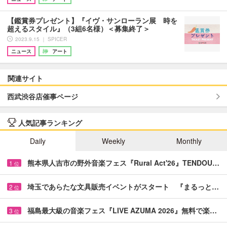
【鑑賞券プレゼント】『イヴ・サンローラン展 時を
超えるスタイル』（3組6名様）＜募集終了＞
2023.9.15 ｜ SPICER
ニュース
アート
関連サイト
西武渋谷店催事ページ
人気記事ランキング
Daily
Weekly
Monthly
熊本県人吉市の野外音楽フェス『Rural Act'26』TENDOU…
1
位
埼玉であらたな文具販売イベントがスタート 『まるっと…
2
位
福島最大級の音楽フェス『LIVE AZUMA 2026』無料で楽…
3
位