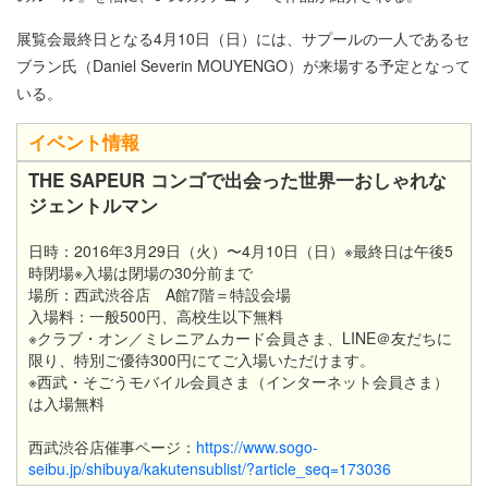
展覧会最終日となる4月10日（日）には、サプールの一人であるセ
ブラン氏（Daniel Severin MOUYENGO）が来場する予定となって
いる。
イベント情報
THE SAPEUR コンゴで出会った世界一おしゃれな
ジェントルマン
日時：2016年3月29日（火）〜4月10日（日）※最終日は午後5
時閉場※入場は閉場の30分前まで
場所：西武渋谷店 A館7階＝特設会場
入場料：一般500円、高校生以下無料
※クラブ・オン／ミレニアムカード会員さま、LINE＠友だちに
限り、特別ご優待300円にてご入場いただけます。
※西武・そごうモバイル会員さま（インターネット会員さま）
は入場無料
西武渋谷店催事ページ：
https://www.sogo-
seibu.jp/shibuya/kakutensublist/?article_seq=173036