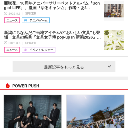
亜咲花、10周年アニバーサリーベストアルバム『Son
g of LIFE』、漫画『ゆるキャン△』作者・あf…
2026.8.6 ｜ SPICER
ニュース
アニメ/ゲーム
新潟にちなんだご当地アイテムや“おいしい文具”も登
場 文具の祭典『文具女子博 pop-up in 新潟2026』…
2026.8.6 ｜ SPICER
ニュース
イベント/レジャー
最新記事をもっと見る
POWER PUSH