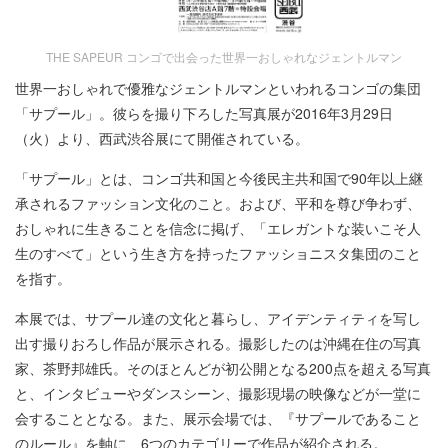
THE SAPEUR コンゴで出会った世界一おしゃれなジェントルマン
世界一おしゃれで優雅なジェントルマンといわれるコンゴの集団
「サプール」。彼らを撮り下ろした写真展が2016年3月29日
（火）より、西武渋谷展にて開催されている。
「サプール」とは、コンゴ共和国と今後民主共和国で90年以上継
承されるファッション文化のこと。および、平和を尊び争わず、
おしゃれに生きることを信念に掲げ、「エレガントな装いこそ人
生のすべて」という生き方を持ったファッショニスタ集団のこと
を指す。
本展では、サプール達の文化と暮らし、アイデンティティを写し
出す撮りおろし作品が展示される。撮影したのは沖縄在住の写真
家、茶野邦雄氏。そのほとんどが初公開となる200点を超える写真
と、インタビューやダンスシーン、撮影現場の映像などが一堂に
会することとなる。また、展示会場では、『サプールであること
のルール』を軸に、6つのカテゴリーで作品が紹介される。