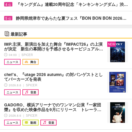
『キングダム』連載20周年記念「キンキンキングダム」渋…
4
位
静岡県焼津市であらたな夏フェス『BON BON BON 2026…
5
位
最新記事
IMP.主演、新演出を加えた舞台『IMPACT26』の上演
NEW
が決定 新生の幕開けを予感させるキービジュアル…
04:00 ｜ SPICER
ニュース
舞台
chef’s、『utage 2026 autumn』の対バンゲストとし
てパーカーズを発表
2026.8.6 ｜ SPICER
ニュース
音楽
GADORO、横浜アリーナでのワンマン公演『一家団
欒』を収めた映像作品を9月にリリース トレーラ…
2026.8.6 ｜ SPICER
ニュース
動画
音楽