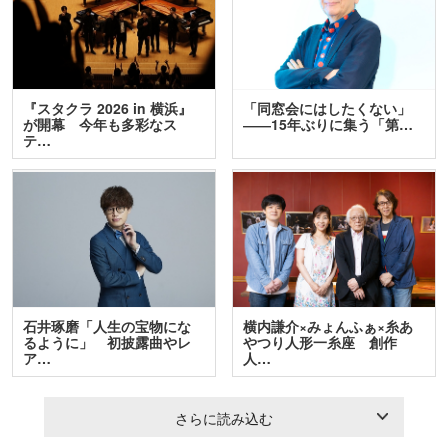
『スタクラ 2026 in 横浜』
「同窓会にはしたくない」
が開幕 今年も多彩なス
――15年ぶりに集う「第…
テ…
石井琢磨「人生の宝物にな
横内謙介×みょんふぁ×糸あ
るように」 初披露曲やレ
やつり人形一糸座 創作
ア…
人…
さらに読み込む