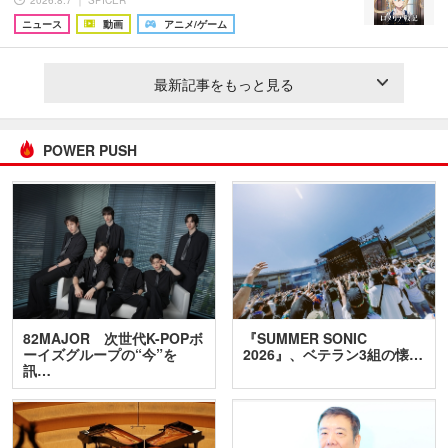
2026.8.7 ｜ SPICER
ニュース
動画
アニメ/ゲーム
最新記事をもっと見る
POWER PUSH
82MAJOR 次世代K-POPボ
『SUMMER SONIC
ーイズグループの“今”を
2026』、ベテラン3組の懐…
訊…