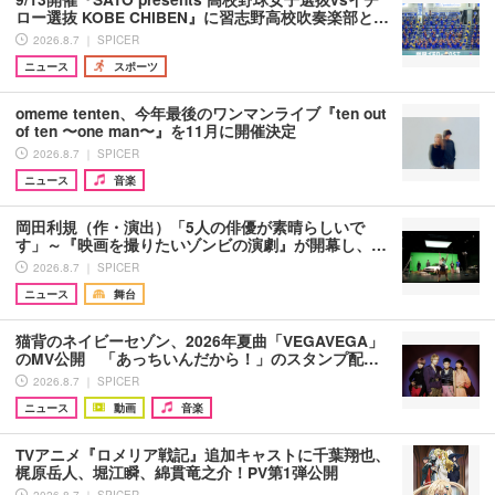
ロー選抜 KOBE CHIBEN』に習志野高校吹奏楽部と…
2026.8.7 ｜ SPICER
ニュース
スポーツ
omeme tenten、今年最後のワンマンライブ『ten out
of ten 〜one man〜』を11月に開催決定
2026.8.7 ｜ SPICER
ニュース
音楽
岡田利規（作・演出）「5人の俳優が素晴らしいで
す」～『映画を撮りたいゾンビの演劇』が開幕し、…
2026.8.7 ｜ SPICER
ニュース
舞台
猫背のネイビーセゾン、2026年夏曲「VEGAVEGA」
のMV公開 「あっちいんだから！」のスタンプ配…
2026.8.7 ｜ SPICER
ニュース
動画
音楽
TVアニメ『ロメリア戦記』追加キャストに千葉翔也、
梶原岳人、堀江瞬、綿貫竜之介！PV第1弾公開