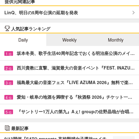
提供元関連記事
LinQ、明日の5周年公演の延期を発表
人気記事ランキング
Daily
Weekly
Monthly
坂本冬美、歌手生活40周年記念でおくる明治座公演のメイ…
1
位
西川貴教に直撃、滋賀最大の音楽イベント『FEST. INAZU…
2
位
福島最大級の音楽フェス『LIVE AZUMA 2026』無料で楽…
3
位
愛知・岐阜の地酒を満喫する『秋酒祭 2026』チケット一…
4
位
『サントリー1万人の第九』Aぇ! groupの佐野晶哉が合唱…
5
位
最新記事
9/13開催『SATO presents 高校野球女子選抜vsイチ