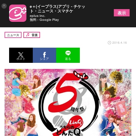
×
e＋(イープラス)アプリ - チケッ
ト・ニュース・スマチケ
表示
eplus inc.
無料 - Google Play
LinQ、明日の結成5周年記念公演の延期を発表
ニュース
音楽
2016.4.16
ポスト
シェア
送る