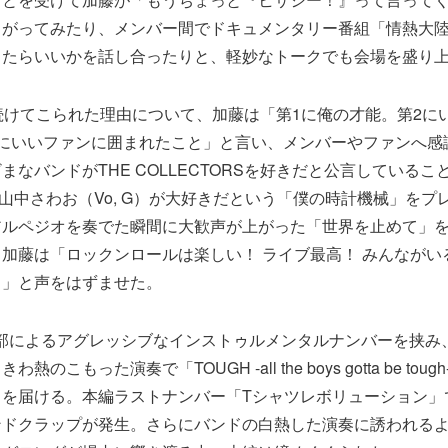
しがってみたり、メンバー間でドキュメンタリー番組「情熱大
したらいいかを話し合ったりと、軽妙なトークでも会場を盛り
続けてこられた理由について、加藤は「第1に俺の才能。第2に
3にいいファンに囲まれたこと」と言い、メンバーやファンへ感
まなバンドがTHE COLLECTORSを好きだと公言しているこ
lowsの山中さわお（Vo, G）が大好きだという「僕の時計機械」を
アルペジオを奏でた瞬間に大歓声が上がった「世界を止めて」
加藤は「ロックンロールは楽しい！ ライブ最高！ みんながい
う」と声をはずませた。
阿部によるアグレッシブなインストゥルメンタルナンバーを挟み
のこもった演奏で「TOUGH -all the boys gotta be to
」を届ける。本編ラストナンバー「Tシャツレボリューション」
ンドクラップが発生。さらにバンドの白熱した演奏に誘われる