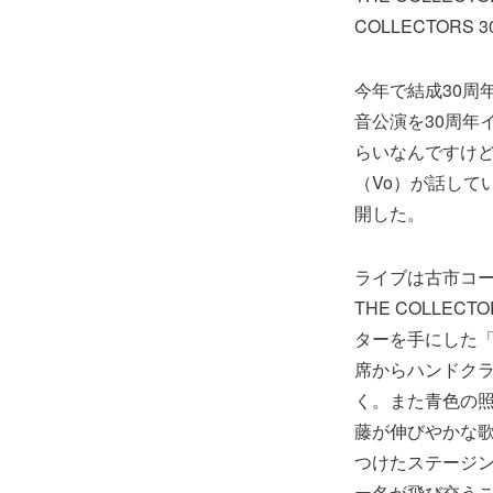
COLLECTORS 30
今年で結成30周年
音公演を30周年
らいなんですけ
（Vo）が話して
開した。
ライブは古市コータ
THE COLL
ターを手にした「
席からハンドク
く。また青色の
藤が伸びやかな
つけたステージ
ー名が飛び交う