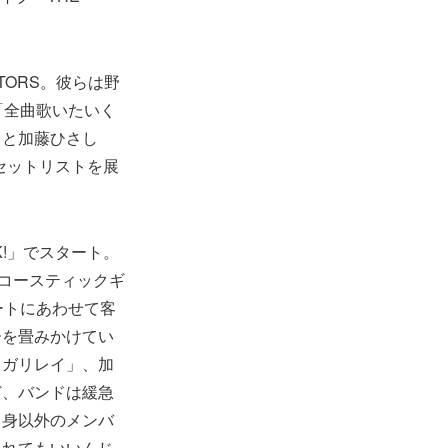
TORS。彼らは野
。「全曲歌いたいく
」と加藤ひさし
セットリストを展
K!」でスタート。
アコースティックギ
ビートにあわせて客
ーを畳みかけてい
・ガリレイ」、加
ど、バンドは緩急
自身以外のメンバ
くれてもいいんじ