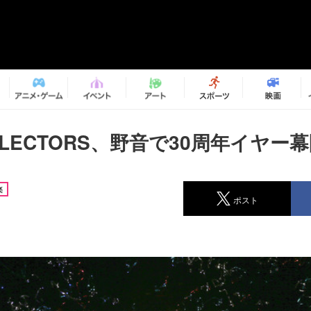
OLLECTORS、野音で30周年イヤー
楽
ポスト