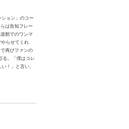
ーション」のコー
彼らは告知フレー
武道館でのワンマ
でやらせてくれ
」で再びファンの
を彩る。「僕はコレ
しい！」と言い、