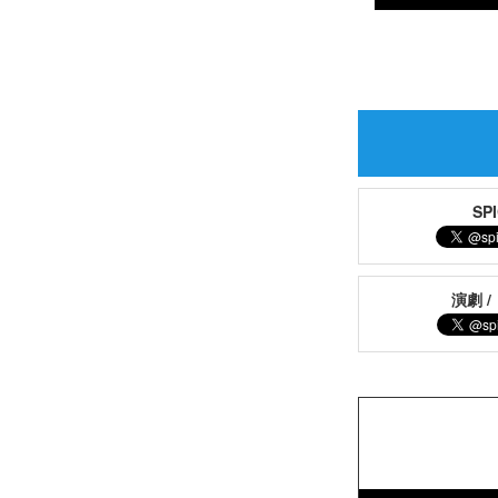
S
演劇 /