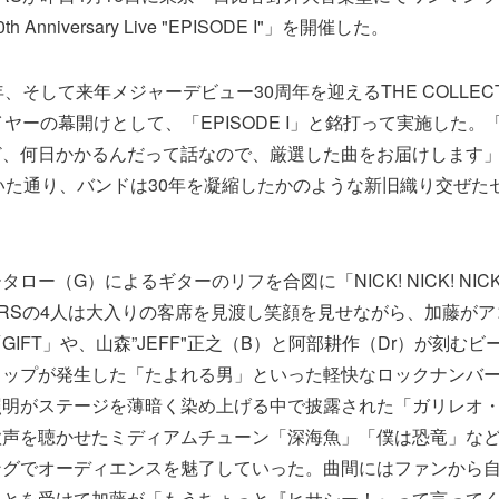
th Anniversary Live "EPISODE I"」を開催した。
、そして来年メジャーデビュー30周年を迎えるTHE COLLEC
イヤーの幕開けとして、「EPISODE I」と銘打って実施した
ど、何日かかるんだって話なので、厳選した曲をお届けします
いた通り、バンドは30年を凝縮したかのような新旧織り交ぜた
ロー（G）によるギターのリフを合図に「NICK! NICK! NIC
ECTORSの4人は大入りの客席を見渡し笑顔を見せながら、加藤が
GIFT」や、山森”JEFF"正之（B）と阿部耕作（Dr）が刻む
ラップが発生した「たよれる男」といった軽快なロックナンバ
照明がステージを薄暗く染め上げる中で披露された「ガリレオ
歌声を聴かせたミディアムチューン「深海魚」「僕は恐竜」な
ングでオーディエンスを魅了していった。曲間にはファンから
ことを受けて加藤が「もうちょっと『ヒサシー！』って言って