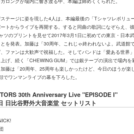
ンガロングが場内に響き渡る中、本編は締めくくられた。
ステージに姿を現した4人は、本編最後の「Tシャツレボリュ
パートからライブを再開する。すると同曲の歌詞になぞらえ、
ャツのプリントを見せて2017年3月1日に初めての東京・日本
とを発表。加藤は「30周年、これじゃ終われないよ。武道館
げ、ファンは大歓声で祝福した。そしてバンドは「愛ある世界
上げ、続く「CHEWING GUM」では銀テープの演出で場内
加藤は「20周年、25周年も楽しかったけど、今日のほうが楽
顔でワンマンライブの幕を下ろした。
ORS 30th Anniversary Live "EPISODE I"
16日 日比谷野外大音楽堂 セットリスト
NICK!
団