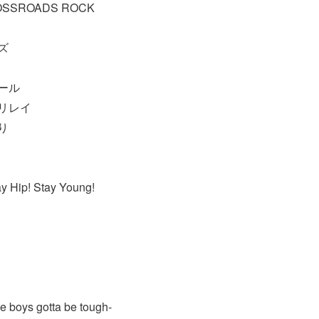
ROSSROADS ROCK
ズ
ガール
ガリレイ
り
ay Hip! Stay Young!
e boys gotta be tough-