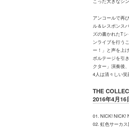
こった大きなシ
アンコールで再び
ル＆レスポンス
ズの書かれたTシ
ンライブを行うこ
ー！」と声を上
ボルテージを引き
クター」演奏後、
4人は清々しい笑
THE COLLECT
2016年4月
01. NICK! NICK! 
02. 虹色サーカス