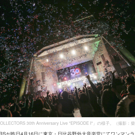
OLLECTORS 30th Anniversary Live "EPISODE I"」の様子。（撮
CTORSが昨日4月16日に東京・日比谷野外大音楽堂にてワンマンラ