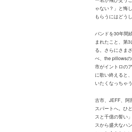
ゃない？」と悔
もらうにはどう
バンドを30年間
まれたこと、第
る。さらにさまざ
べ、the pil
市がイントロの
に歌い終えると、
いたくなっちゃ
古市、JEFF、
スパートへ。ひときわ熱
スと千億の誓い
スから盛大なハ