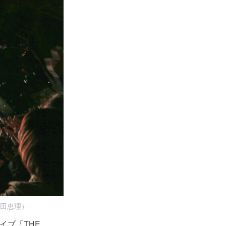
影：柴田恵理）
イブ「THE