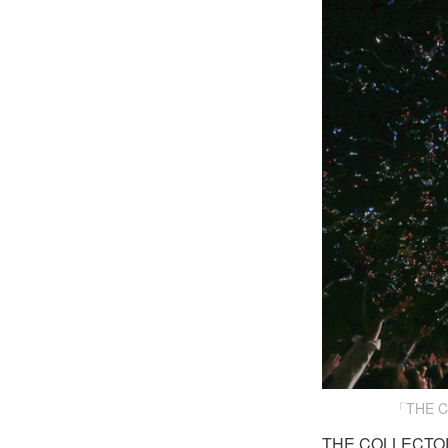
「THE C
THE COLLE