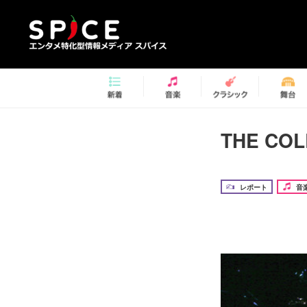
THE C
レポート
音