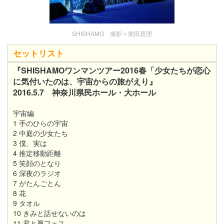
SHISHAMO 撮影＝柴田恵理
セットリスト
『SHISHAMOワンマンツアー2016春「少女たちが恋心
に気付いたのは、宇宙からの旅がえり』
​2016.5.7 神奈川県民ホール・大ホール
宇宙編
1 手のひらの宇宙
2 中庭の少女たち
3 僕、実は
4 推定移動距離
5 笑顔のとなり
6 深夜のラジオ
7 がたんごとん
8 花
9 タオル
10 きみと話せないのは
11 君と夏フェス