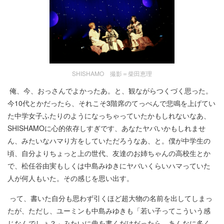
SHISHAMO 撮影＝柴田恵理
俺、今、おっさんでよかったあ。と、観ながらつくづく思った。
今10代とかだったら、それこそ3階席のてっぺんで悲鳴を上げてい
た中学女子ふたりのようになっちゃっていたかもしれないなあ、
SHISHAMOに心的依存しすぎです、あなたヤバいかもしれませ
ん、みたいなハマり方をしていただろうなあ、と。僕が中学生の
頃、自分よりちょっと上の世代、友達のお姉ちゃんの高校生とか
で、松任谷由実もしくは中島みゆきにヤバいくらいハマっていた
人が何人もいた。その感じを思い出す。
って、書いた自分も思わず引くほど超大物の名前を出してしまっ
たが、ただし、ユーミンも中島みゆきも「若い子ってこういう感
じなんでしょ？」みたいに曲を書くだけだったら、あんなに多く