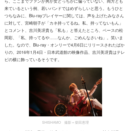
ら、ここまでファンが男か女どっちかに偏っていない、両方とも
来ているという例、若いバンドではめずらしいと思う。もうひと
つちなみに、Blu-rayプレイヤーに関しては、声を上げたみなさん
に対して、宮崎朝子が「カネ持ってるね。私、持ってないもん」
とコメント、吉川美冴貴も「私も」と答えたところ、ベースの松
岡彩、「私、持ってるや……なんか、ごめんなさいね」。笑いま
した。なので、Blu-ray・オンリーで4月6日にリリースされたばか
りの、2016年1月4日・日本武道館の映像作品、吉川美冴貴はテレ
ビの横に飾っているそうです。
SHISHAMO 撮影＝柴田恵理