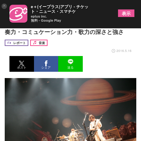
×
e＋(イープラス)アプリ - チケッ
ト・ニュース・スマチケ
表示
eplus inc.
無料 - Google Play
SHISHAMO、初めてのホールツアーで見せた、演
奏力・コミュケーション力・歌力の深さと強さ
レポート
音楽
2016.5.16
ポスト
シェア
送る