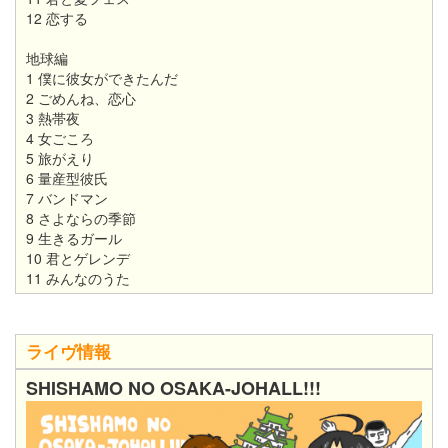
12 恋する
地球編
1 僕に彼女ができたんだ
2 ごめんね、恋心
3 熱帯夜
4 女ごころ
5 旅がえり
6 量産型彼氏
7 バンドマン
8 さよならの季節
9 生きるガール
10 君とゲレンデ
11 みんなのうた
ライヴ情報
SHISHAMO NO OSAKA-JOHALL!!!