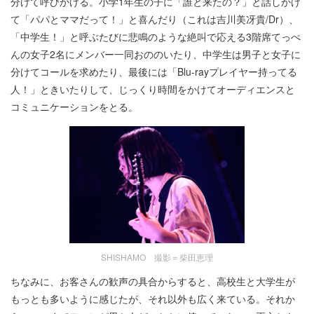
分けて呼びかける。小学1年生の子に「誰と来たの？」と話しかけ
て「パパとママだって！」と喜んだり（これは吉川美冴貴/Dr）、
「中学生！」と呼ぶたびに悲鳴のような絶叫で応える3階席てっぺ
んの女子2名にメンバー一同おののいたり、中学生は男子と女子に
分けてコールを求めたり、最後には「Blu-rayプレイヤー持ってる
人！」ときいたりして、じっくり時間をかけてオーディエンスと
コミュニケーションをとる。
SHISHAMO 撮影＝柴田恵理
ちなみに、お客さんの歓声の具合からすると、高校生と大学生が
もっとも多いように感じたが、それ以外も広く来ている。それか