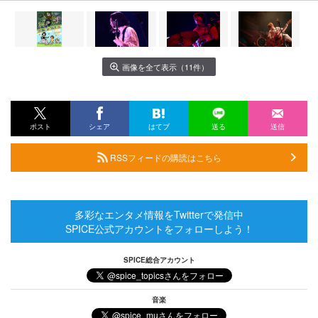
画像を全て表示（11件）
ポスト
シェア
はてブ
送る
送信
RSSフィードの購読はこちら
多彩なエンタメ情報をTwitterで発信中
SPICE公式アカウントをフォローしよう！
SPICE総合アカウント
音楽