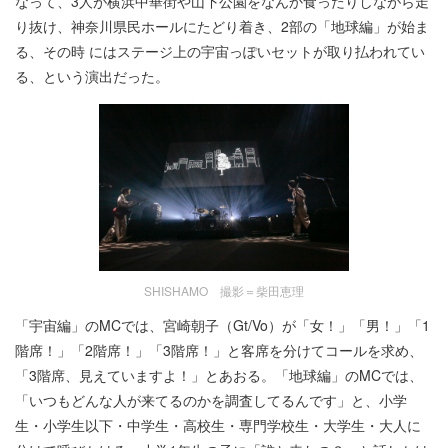
なって、3人が横浜中華街や山下公園をなんか食ったりしながら走
り抜け、神奈川県民ホールにたどり着き、2部の「地球編」が始ま
る、その時 にはステージ上の宇宙っぽいセットが取り払われてい
る、という演出だった。
SHISHAMO 撮影＝柴田恵理
「宇宙編」のMCでは、宮崎朝子（Gt/Vo）が「女！」「男！」「1
階席！」「2階席！」「3階席！」と客席を分けてコールを求め、
「3階席、見えていますよ！」とあおる。「地球編」のMCでは、
「いつもどんな人が来てるのかを調査してるんです」と、小学
生・小学生以下・中学生・高校生・専門学校生・大学生・大人に