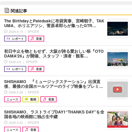
関連記事
The BirthdayとPaleduskに布袋寅泰、宮崎朝子、TAK
UMA、ホリエアツシ、菅原卓郎らが集ったGTR…
2026.6.10 ｜ SPICER
レポート
音楽
初日中止を物ともせず、大阪が誇る愛おしい祭『OTO
DAMA'26』が開催、スタッフ・演者・観客…
2026.6.6 ｜ SPICER
レポート
音楽
SHISHAMO 『ミュージックステーション』出演直
後、最後の全国ホールツアーのライブ映像をプレミ…
2026.5.28 ｜ SPICER
ニュース
動画
音楽
SHISHAMO、ラストライブDAY1“THANKS DAY”を全
国各地の映画館に独占生中継
2026.5.22 ｜ SPICER
ニュース
音楽