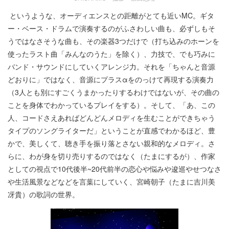
というような、オーディエンスとの距離がとても近いMC。ギタ
ー・ベース・ドラムで演奏するのがふさわしい曲も、必ずしもそ
うではなさそうな曲も、その楽器3つだけで（打ち込みのホーンを
使ったラスト曲「みんなのうた」を除く）、力技で、でも巧みに
バンド・サウンドにしていくアレンジ力。それを「ちゃんと音源
どおりに」ではなく、音源にプラスαをのっけて再現する演奏力
（3人とも別にすごくうまかったりするわけではないが、その曲の
ことを身体でわかっているプレイをする）。そして、「あ、この
人、コードさえあればどんどんメロディを生むことができちゃう
タイプのソングライターだ」ということが直感でわかるほど、豊
かで、美しくて、聴き手を振り落とさない親和的なメロディ。さ
らに、わが身を切り売りするのではなく（たまにするが）、作家
としての視点で10代後半~20代前半の恋心や悩みや逡巡やせつなさ
や生活風景などなどを言葉にしていく、宮崎朝子（たまに吉川美
冴貴）の歌詞の世界。