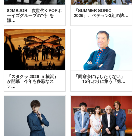
82MAJOR 次世代K-POPボ
『SUMMER SONIC
ーイズグループの“今”を
2026』、ベテラン3組の懐…
訊…
『スタクラ 2026 in 横浜』
「同窓会にはしたくない」
が開幕 今年も多彩なス
――15年ぶりに集う「第…
テ…