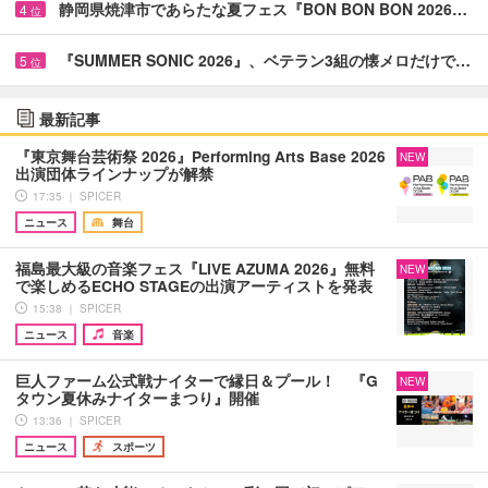
静岡県焼津市であらたな夏フェス『BON BON BON 2026…
4
位
『SUMMER SONIC 2026』、ベテラン3組の懐メロだけで…
5
位
最新記事
『東京舞台芸術祭 2026』Performing Arts Base 2026
NEW
出演団体ラインナップが解禁
17:35 ｜ SPICER
ニュース
舞台
福島最大級の音楽フェス『LIVE AZUMA 2026』無料
NEW
で楽しめるECHO STAGEの出演アーティストを発表
15:38 ｜ SPICER
ニュース
音楽
巨人ファーム公式戦ナイターで縁日＆プール！ 『G
NEW
タウン夏休みナイターまつり』開催
13:36 ｜ SPICER
ニュース
スポーツ