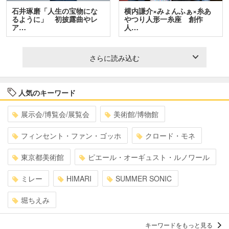
石井琢磨「人生の宝物にな
横内謙介×みょんふぁ×糸あ
るように」 初披露曲やレ
やつり人形一糸座 創作
ア…
人…
さらに読み込む
人気のキーワード
展示会/博覧会/展覧会
美術館/博物館
フィンセント・ファン・ゴッホ
クロード・モネ
東京都美術館
ピエール・オーギュスト・ルノワール
ミレー
HIMARI
SUMMER SONIC
堀ちえみ
キーワードをもっと見る