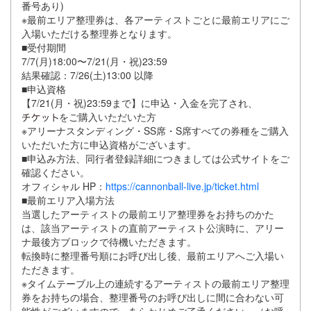
番号あり)
※最前エリア整理券は、各アーティストごとに最前エリアにご
⼊場いただける整理券となります。
■受付期間
7/7(⽉)18:00〜7/21(⽉・祝)23:59
結果確認：7/26(⼟)13:00 以降
■申込資格
【7/21(⽉・祝)23:59まで】に申込・⼊⾦を完了され、
をご購⼊いただいた⽅
※アリーナスタンディング・SS席・S席すべての券種をご購⼊
いただいた⽅に申込資格がございます。
■申込み⽅法、同⾏者登録詳細につきましては公式サイトをご
確認ください。
オフィシャル HP：
https://cannonball-live.jp/ticket.html
■最前エリア⼊場⽅法
当選したアーティストの最前エリア整理券をお持ちのかた
は、該当アーティストの直前アーティスト公演時に、アリー
ナ最後⽅ブロックで待機いただきます。
転換時に整理番号順にお呼び出し後、最前エリアへご⼊場い
ただきます。
※タイムテーブル上の連続するアーティストの最前エリア整理
券をお持ちの場合、整理番号のお呼び出しに間に合わない可
能性がございますので、あらかじめご了承ください。（お呼