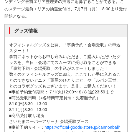
ンディング最前エリア整理券の抽選に応募することができる。こ
のステージ最前エリアの抽選受付は、7⽉7⽇（⽉）18:00より受付
開始となる。
グッズ情報
オフィシャルグッズを公開、「事前予約・会場受取」の申込
スタート！
事前にネットからお申し込みいただき、ご購⼊いただいたグ
ッズを、当⽇・会場にてスムーズに受け取ることができる
「事前予約・会場受取」の申込がスタートしました！
数々のオフィシャルグッズに加え、ここでしか⼿に⼊れるこ
とのできないアニメ「薬屋のひとりごと」や「ルパン三世」
とのコラボグッズもございます。是⾮、ご購⼊ください！
■事前予約受付期間：７/1(⽕)12:00〜８/８(⾦)23:59まで
■商品受取⽇時（※各時間帯定員制・先着順予約）
8/10(⽇)8:30 - 13:00
8/11(⽉)8:30 - 13:00
■商品受け取り場所
さいたまスーパーアリーナ 会場受取ブース
■事前予約サイト：
https://official-goods-store.jp/cannonball/