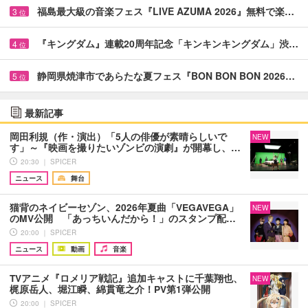
福島最大級の音楽フェス『LIVE AZUMA 2026』無料で楽…
3
位
『キングダム』連載20周年記念「キンキンキングダム」渋…
4
位
静岡県焼津市であらたな夏フェス『BON BON BON 2026…
5
位
最新記事
岡田利規（作・演出）「5人の俳優が素晴らしいで
NEW
す」～『映画を撮りたいゾンビの演劇』が開幕し、…
20:30 ｜ SPICER
ニュース
舞台
猫背のネイビーセゾン、2026年夏曲「VEGAVEGA」
NEW
のMV公開 「あっちいんだから！」のスタンプ配…
20:00 ｜ SPICER
ニュース
動画
音楽
TVアニメ『ロメリア戦記』追加キャストに千葉翔也、
NEW
梶原岳人、堀江瞬、綿貫竜之介！PV第1弾公開
20:00 ｜ SPICER