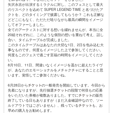
⽮沢永吉が出演するミラクルに対し、このフェスとして最⼤
のリスペクトを込めて SUPER LEGEND TIME と名づけたア
クトを、どのタイミングで披露してもらうか？ これも正解な
どどこにもなく、ただただ唸りながら最⾼の瞬間をイメージ
してオファーしました。
全てのアーティストに対する想いを綴れませんが、本当に全
20組それぞれに、このような個別の想いを重ねて考え、話し
合い、タイムテーブルが完成しました。
このタイムテーブルはあなたの⼤切な1⽇、2⽇を包み込む⼤
事なものです。何度もイメージした上で参加してください。
何度もこのフェスで過ごす⾄福の時間をイメージしてくださ
い。
8⽉10⽇、11⽇、間違いなくイメージを遥かに超えたライヴ
が、あなたのエモーショナルをメチャクチャにすることと思
います。覚悟してご参加くださいね。
6⽉28⽇から
の⼀般発売を開始しています。今回から
先着になりますが、先⾏抽選
の段階で何倍もの応募
をいただいた券種が複数ありました。すでに
の販売
終了している⽇もありますが（まだ⼊⾦確認中なので、ソー
ルドアウトではございません）、残っている
も、お
早めの購⼊をお勧めします。