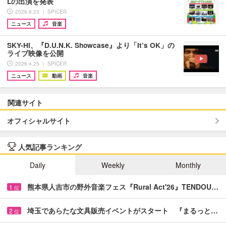
Lの出演を発表
2026.6.23 ｜ SPICER
ニュース
音楽
SKY-HI、『D.U.N.K. Showcase』より「It’s OK」の
ライブ映像を公開
2026.4.25 ｜ SPICER
ニュース
動画
音楽
関連サイト
オフィシャルサイト
人気記事ランキング
Daily
Weekly
Monthly
熊本県人吉市の野外音楽フェス『Rural Act'26』TENDOU…
1
位
埼玉であらたな文具販売イベントがスタート 『まるっと…
2
位