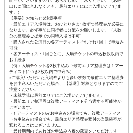
出しに間に合わなくとも、最前エリアにはご⼊場いただけま
す。）
【重要】お知らせ&注意事項
・最前エリア⼊場時は、おひとりさま1枚ずつ整理券が必要に
なります。必ず事前に同⾏者に分配をお願いします。（⼈数
分の整理券ご提⽰での同時⼊場は不可）
・購⼊された公演⽇の各アーティストそれぞれ1回まで申込み
可能
・各アーティスト1回ごとに、⼊場
の申込枚数以内で
お⼿続き
（例：⼊場
を3枚申込み⇒最前エリア整理券は１アー
ティストにつき3枚以内で申込み）
※ご購⼊いただいた⼊場券よりも多い枚数で最前エリア整理券
をお申込みいただいた場合、 【落選】対象となりますのでご
注意ください。
・未就学児は最前エリアにご⼊場いただけません。
・最前エリア整理券は複数アーティスト分当選する可能性が
ございます。
・1 アーティストのみお申込みの場合でも、複数アーティス
トお申込みの場合でも、最前エリア整理券受付の当選確率が
変わることはございません。
・受付期間内であればお申込み内容の変更をいただけます