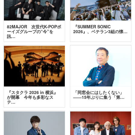
82MAJOR 次世代K-POPボ
『SUMMER SONIC
ーイズグループの“今”を
2026』、ベテラン3組の懐…
訊…
『スタクラ 2026 in 横浜』
「同窓会にはしたくない」
が開幕 今年も多彩なス
――15年ぶりに集う「第…
テ…