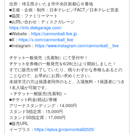
住所：埼⽟県さいたま市中央区新都⼼８番地
■主催・企画・制作：⽇本テレビ／FACT／⽇本テレビ⾳楽
■協賛：ファミリーマート
■お問い合わせ：ディスクガレージ
https://info.diskgarage.com/
■Website：
https://cannonball-live.jp
■X：
https://x.com/cannonball_live
■Instagram：
https://www.instagram.com/cannonball__live
⼀般発売（先着制）にて受付中！
全券種の⼀般発売を6/28(⼟)より開始しました！
すでに販売が終了していたり、残りわずかな券種もあるとの
ことなので、お早めにお買い求めください。
未就学児の⽅は保護者同伴のもと、⼊場無料・1保護者につき
1名⼊場が可能です。
＜
⼀般販売(先着制) ＞
■
料⾦(税込)/券種
アリーナスタンディング：14,000円
スタンドS指定席：15,000円
スタンドSS指定席：17,000円
■販売URL
イープラス：
https://eplus.jp/cannonball2025/