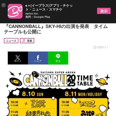
×
e＋(イープラス)アプリ - チケッ
ト・ニュース・スマチケ
表示
eplus inc.
無料 - Google Play
さいたまスーパーアリーナにて開催の夏フェス
『CANNONBALL』SKY-HIの出演を発表 タイム
テーブルも公開に
ニュース
音楽
2025.7.1
ポスト
シェア
送る