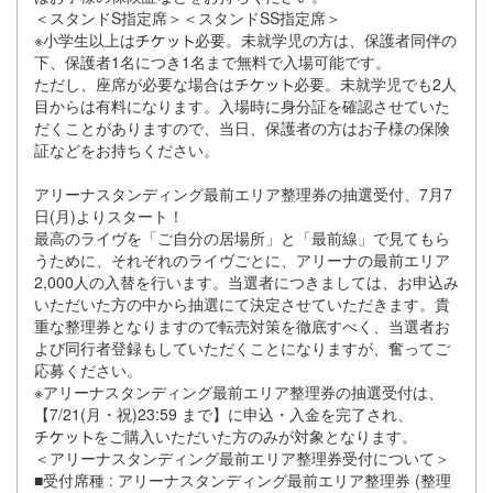
＜スタンドS指定席＞＜スタンドSS指定席＞
※⼩学⽣以上は
必要。未就学児の⽅は、保護者同伴の
下、保護者1名につき1名まで無料で⼊場可能です。
ただし、座席が必要な場合は
必要。未就学児でも2⼈
⽬からは有料になります。⼊場時に⾝分証を確認させていた
だくことがありますので、当⽇、保護者の⽅はお⼦様の保険
証などをお持ちください。
アリーナスタンディング最前エリア整理券の抽選受付、7⽉7
⽇(⽉)よりスタート！
最⾼のライヴを「ご⾃分の居場所」と「最前線」で⾒てもら
うために、それぞれのライヴごとに、アリーナの最前エリア
2,000⼈の⼊替を⾏います。当選者につきましては、お申込み
いただいた⽅の中から抽選にて決定させていただきます。貴
重な整理券となりますので転売対策を徹底すべく、当選者お
よび同⾏者登録もしていただくことになりますが、奮ってご
応募ください。
※アリーナスタンディング最前エリア整理券の抽選受付は、
【7/21(⽉・祝)23:59 まで】に申込・⼊⾦を完了され、
をご購⼊いただいた⽅のみが対象となります。
＜アリーナスタンディング最前エリア整理券受付について＞
■受付席種 : アリーナスタンディング最前エリア整理券 (整理