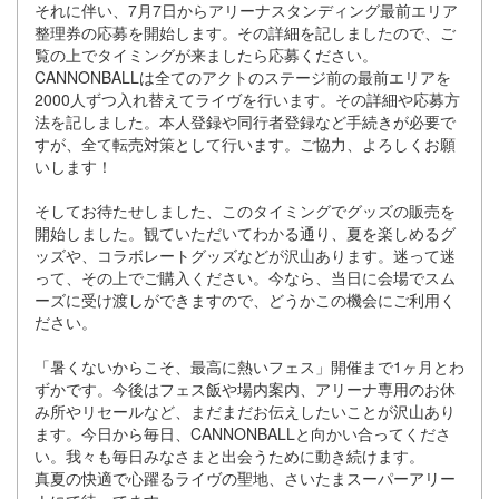
それに伴い、7⽉7⽇からアリーナスタンディング最前エリア
整理券の応募を開始します。その詳細を記しましたので、ご
覧の上でタイミングが来ましたら応募ください。
CANNONBALLは全てのアクトのステージ前の最前エリアを
2000⼈ずつ⼊れ替えてライヴを⾏います。その詳細や応募⽅
法を記しました。本⼈登録や同⾏者登録など⼿続きが必要で
すが、全て転売対策として⾏います。ご協⼒、よろしくお願
いします！
そしてお待たせしました、このタイミングでグッズの販売を
開始しました。観ていただいてわかる通り、夏を楽しめるグ
ッズや、コラボレートグッズなどが沢⼭あります。迷って迷
って、その上でご購⼊ください。今なら、当⽇に会場でスム
ーズに受け渡しができますので、どうかこの機会にご利⽤く
ださい。
「暑くないからこそ、最⾼に熱いフェス」開催まで1ヶ⽉とわ
ずかです。今後はフェス飯や場内案内、アリーナ専⽤のお休
み所やリセールなど、まだまだお伝えしたいことが沢⼭あり
ます。今⽇から毎⽇、CANNONBALLと向かい合ってくださ
い。我々も毎⽇みなさまと出会うために動き続けます。
真夏の快適で⼼躍るライヴの聖地、さいたまスーパーアリー