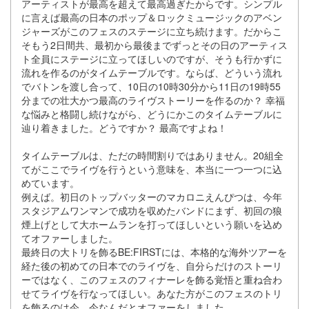
アーティストが最⾼を超えて最⾼過ぎたからです。シンプル
に⾔えば最⾼の⽇本のポップ＆ロックミュージックのアベン
ジャーズがこのフェスのステージに⽴ち続けます。だからこ
そもう2⽇間共、最初から最後までずっとその⽇のアーティス
ト全員にステージに⽴ってほしいのですが、そうも⾏かずに
流れを作るのがタイムテーブルです。ならば、どういう流れ
でバトンを渡し合って、10⽇の10時30分から11⽇の19時55
分までの壮⼤かつ最⾼のライヴストーリーを作るのか？ 幸福
な悩みと格闘し続けながら、どうにかこのタイムテーブルに
辿り着きました。どうですか？ 最⾼ですよね！
タイムテーブルは、ただの時間割りではありません。20組全
てがここでライヴを⾏うという意味を、本当に⼀つ⼀つに込
めています。
例えば。初⽇のトップバッターのマカロニえんぴつは、今年
スタジアムワンマンで成功を収めたバンドにまず、初回の狼
煙上げとして⼤ホームランを打ってほしいという願いを込め
てオファーしました。
最終⽇の⼤トリを飾るBE:FIRSTには、本格的な海外ツアーを
経た後の初めての⽇本でのライヴを、⾃分らだけのストーリ
ーではなく、このフェスのフィナーレを飾る覚悟と重ね合わ
せてライヴを⾏なってほしい。あなた⽅がこのフェスのトリ
を飾るのは今、今なんだとオファーをしました。