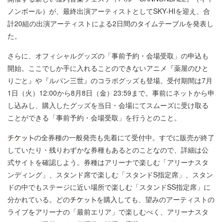
ノンボール）が、最終出演アーティストとしてSKY-HIを迎え、合
計20組の出演アーティストによる2⽇間のタイムテーブルを発表し
た。
さらに、オフィシャルグッズの「事前予約・会場受取」の申込も
開始。ここでしか⼿に⼊れることのできないアニメ『薬屋のひと
りごと』や『ルパン三世』のコラボグッズも登場。受付期間は7⽉
1⽇（⽕）12:00から8⽉8⽇（⾦）23:59まで。事前にネットから申
し込みし、購⼊したグッズを当⽇・会場にてスムーズに受け取る
ことができる「事前予約・会場受取」を⾏うとのこと。
の全券種の⼀般発売も先着にて受付中。すでに販売が終了
していたり・残りわずかな券種もあるとのことなので、詳細は公
式サイトを確認しよう。券種はアリーナで楽しむ「アリーナスタ
ンディング」、スタンド席で楽しむ「スタンドS指定席」、スタン
ドの中でもステージに近い場所で楽しむ「スタンドSS指定席」に
分かれている。どの
を購⼊しても、望みのアーティストの
ライブをアリーナの「最前エリア」で楽しむべく、アリーナスタ