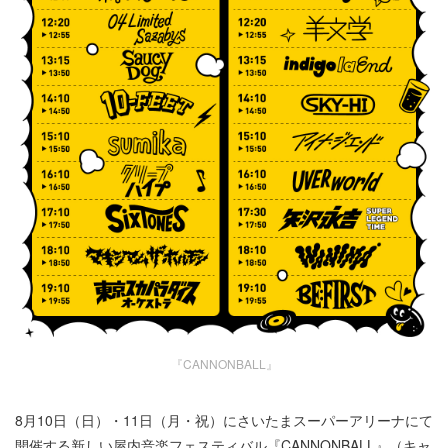
『CANNONBALL』
8⽉10⽇（⽇）・11⽇（⽉・祝）にさいたまスーパーアリーナにて
開催する新しい屋内⾳楽フェスティバル『CANNONBALL』（キャ