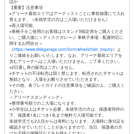
ほか
【重要】注意事項
※アリーナ最前エリアはアーティストごとに事前抽選にて⼊れ
替えます。（未就学児の⽅はご⼊場いただけません）
※再⼊場可能。
※⾞椅⼦をご使⽤のお客様はスタンドS指定席をご購⼊くださ
い。ご購⼊後に＜ディスクガレージ ⾞椅⼦来場・配慮対応に
関するお問合せ＞
（
https://www.diskgarage.com/form/wheelchair_inquiry
）よ
りご連絡をお願いいたします。なお、アリーナ最前エリアを
含むアリーナへはご⼊場いただけません。ご了承ください。
※2⽇通し券の販売はございません。
※
の不法転売は固く禁じます。転売された
は
無効となり、⼊場をお断りさせていただきます。
※その他、各プレイガイドの注意事項をご確認の上、ご購⼊く
ださい。
＜アリーナスタンディング＞
※整理番号順でのご⼊場になります。
※⼩学⽣以上は
必要。未就学児の⽅は、保護者同伴の
下、保護者1名につき1名まで無料で⼊場可能です。
未就学児でも2⼈⽬からは有料になります。⼊場時に⾝分証を
確認させていただくことがありますので、当⽇、保護者の⽅
はお⼦様の保険証などをお持ちください。