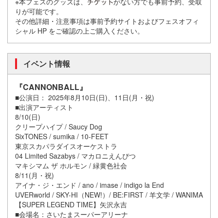
※本フェスのグッズは、
がない⽅でも事前予約、受取
りが可能です。
その他詳細・注意事項は事前予約サイトおよびフェスオフィ
シャル HP をご確認の上ご購⼊ください。
イベント情報
『CANNONBALL』
■公演⽇： 2025年8⽉10⽇(⽇)、11⽇(⽉・祝)
■出演アーティスト
8/10(⽇)
クリープハイプ / Saucy Dog
SixTONES / sumika / 10-FEET
東京スカパラダイスオーケストラ
04 Limited Sazabys / マカロニえんぴつ
マキシマム ザ ホルモン / 緑⻩⾊社会
8/11(⽉・祝)
アイナ・ジ・エンド / ano / imase / indigo la End
UVERworld / SKY-HI（NEW!）/ BE:FIRST / ⽺⽂学 / WANIMA
【SUPER LEGEND TIME】⽮沢永吉
■会場名：さいたまスーパーアリーナ