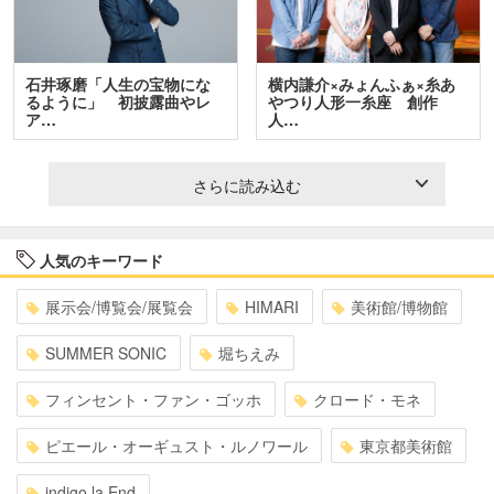
石井琢磨「人生の宝物にな
横内謙介×みょんふぁ×糸あ
るように」 初披露曲やレ
やつり人形一糸座 創作
ア…
人…
さらに読み込む
人気のキーワード
展示会/博覧会/展覧会
HIMARI
美術館/博物館
SUMMER SONIC
堀ちえみ
フィンセント・ファン・ゴッホ
クロード・モネ
ピエール・オーギュスト・ルノワール
東京都美術館
indigo la End