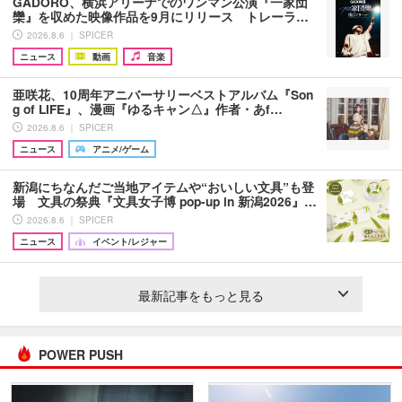
GADORO、横浜アリーナでのワンマン公演『一家団
欒』を収めた映像作品を9月にリリース トレーラ…
2026.8.6 ｜ SPICER
ニュース
動画
音楽
亜咲花、10周年アニバーサリーベストアルバム『Son
g of LIFE』、漫画『ゆるキャン△』作者・あf…
2026.8.6 ｜ SPICER
ニュース
アニメ/ゲーム
新潟にちなんだご当地アイテムや“おいしい文具”も登
場 文具の祭典『文具女子博 pop-up in 新潟2026』…
2026.8.6 ｜ SPICER
ニュース
イベント/レジャー
最新記事をもっと見る
POWER PUSH