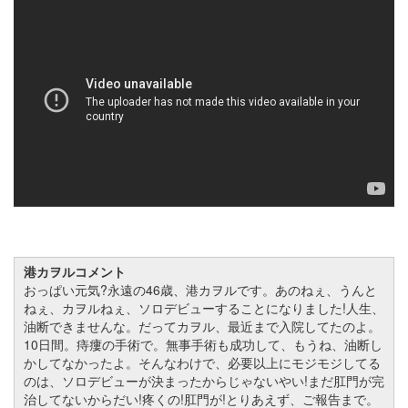
港カヲルコメント
おっぱい元気?永遠の46歳、港カヲルです。あのねぇ、うんと
ねぇ、カヲルねぇ、ソロデビューすることになりました!人生、
油断できませんな。だってカヲル、最近まで入院してたのよ。
10日間。痔瘻の手術で。無事手術も成功して、もうね、油断し
かしてなかったよ。そんなわけで、必要以上にモジモジしてる
のは、ソロデビューが決まったからじゃないやい!まだ肛門が完
治してないからだい!疼くの!肛門が!とりあえず、ご報告まで。