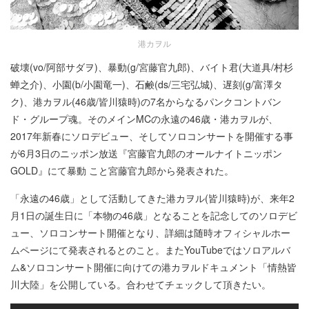
港カヲル
破壊(vo/阿部サダヲ)、暴動(g/宮藤官九郎)、バイト君(大道具/村杉
蝉之介)、小園(b/小園竜一)、石鹸(ds/三宅弘城)、遅刻(g/富澤タ
ク)、港カヲル(46歳/皆川猿時)の7名からなるパンクコントバン
ド・グループ魂。そのメインMCの永遠の46歳・港カヲルが、
2017年新春にソロデビュー、そしてソロコンサートを開催する事
が6月3日のニッポン放送『宮藤官九郎のオールナイトニッポン
GOLD』にて暴動 こと宮藤官九郎から発表された。
「永遠の46歳」として活動してきた港カヲル(皆川猿時)が、来年2
月1日の誕生日に「本物の46歳」となることを記念してのソロデビ
ュー、ソロコンサート開催となり、詳細は随時オフィシャルホー
ムページにて発表されるとのこと。またYouTubeではソロアルバ
ム&ソロコンサート開催に向けての港カヲルドキュメント「情熱皆
川大陸」を公開している。合わせてチェックして頂きたい。