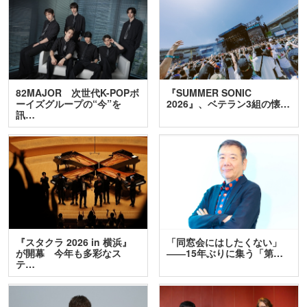
82MAJOR 次世代K-POPボ
『SUMMER SONIC
ーイズグループの“今”を
2026』、ベテラン3組の懐…
訊…
『スタクラ 2026 in 横浜』
「同窓会にはしたくない」
が開幕 今年も多彩なス
――15年ぶりに集う「第…
テ…