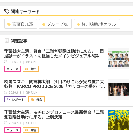
関連キーワード
宮藤官九郎
グループ魂
皆川猿時/港カヲル
関連記事
千葉雄⼤主演、舞台『⼆階堂朝陽は助けに来る』 ⽥
辺誠⼀がイラストを担当したメインビジュアル&詳…
2026.7.1 ｜ SPICER
ニュース
舞台
松尾スズキ、間宮祥太朗、江口のりこらが完成度に太
鼓判 PARCO PRODUCE 2026『カッコーの巣の上…
2026.6.8 ｜ SPICER
レポート
舞台
千葉雄大主演、モチロンプロデュース最新舞台『二階
堂朝陽は助けに来る』上演決定
2026.5.1 ｜ SPICER
ニュース
舞台