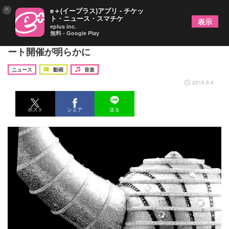
×
e＋(イープラス)アプリ - チケッ
ト・ニュース・スマチケ
表示
eplus inc.
無料 - Google Play
グループ魂・港カヲルのソロデビューとソロコンサ
ート開催が明らかに
ニュース
動画
音楽
2016.6.4
ポスト
シェア
送る