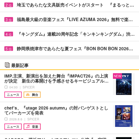
埼玉であらたな文具販売イベントがスタート 『まるっと…
2
位
福島最大級の音楽フェス『LIVE AZUMA 2026』無料で楽…
3
位
『キングダム』連載20周年記念「キンキンキングダム」渋…
4
位
静岡県焼津市であらたな夏フェス『BON BON BON 2026…
5
位
最新記事
IMP.主演、新演出を加えた舞台『IMPACT26』の上演
NEW
が決定 新生の幕開けを予感させるキービジュアル…
04:00 ｜ SPICER
ニュース
舞台
chef’s、『utage 2026 autumn』の対バンゲストとし
てパーカーズを発表
2026.8.6 ｜ SPICER
ニュース
音楽