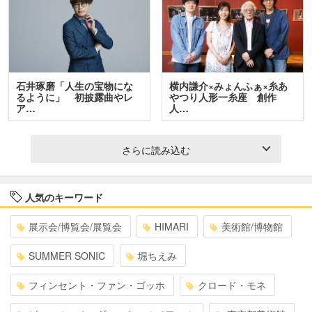
石井琢磨「人生の宝物にな
横内謙介×みょんふぁ×糸あ
るように」 初披露曲やレ
やつり人形一糸座 創作
ア…
人…
さらに読み込む
人気のキーワード
展示会/博覧会/展覧会
HIMARI
美術館/博物館
SUMMER SONIC
堀ちえみ
フィンセント・ファン・ゴッホ
クロード・モネ