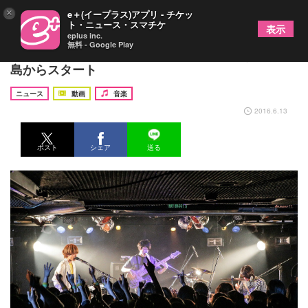
×
e＋(イープラス)アプリ - チケッ
ト・ニュース・スマチケ
表示
eplus inc.
無料 - Google Play
WEAVER 全国ライヴハウスツアーを初となる鹿児
島からスタート
ニュース
動画
音楽
2016.6.13
ポスト
シェア
送る