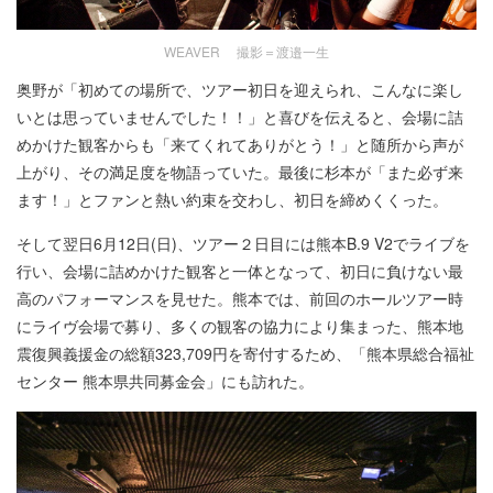
WEAVER 撮影＝渡邉一生
奥野が「初めての場所で、ツアー初日を迎えられ、こんなに楽し
いとは思っていませんでした！！」と喜びを伝えると、会場に詰
めかけた観客からも「来てくれてありがとう！」と随所から声が
上がり、その満足度を物語っていた。最後に杉本が「また必ず来
ます！」とファンと熱い約束を交わし、初日を締めくくった。
そして翌日6月12日(日)、ツアー２日目には熊本B.9 V2でライブを
行い、会場に詰めかけた観客と一体となって、初日に負けない最
高のパフォーマンスを見せた。熊本では、前回のホールツアー時
にライヴ会場で募り、多くの観客の協力により集まった、熊本地
震復興義援金の総額323,709円を寄付するため、「熊本県総合福祉
センター 熊本県共同募金会」にも訪れた。