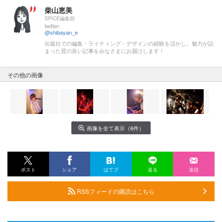
柴山恵美
SPICE編集部
twitter:
@shibayan_e
出版社での編集・ライティング・デザインの経験を活かし、魅力が詰
まった質の良い記事をみなさまにお届けします！
その他の画像
画像を全て表示（6件）
ポスト
シェア
はてブ
送る
送信
RSSフィードの購読はこちら