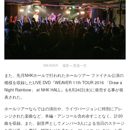
WEAVER 撮影＝渡邉一生
また、先月NHKホールで行われたホールツアー ファイナル公演の
模様を収録したLIVE DVD『WEAVER 11th TOUR 2016 「Draw a
Night Rainbow」 at NHK HALL』を8月24日(水)に発売する事が発
表された。
ホールツアーならではの演出や、ライヴバージョンに特別にアレ
ンジされた楽曲など、本編・アンコール含め余すことなく、計20
曲を収録。また、副音声としてメンバー3人による当日のステージ