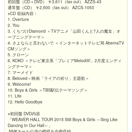
初回盤（CD＋DVD） ￥3,611（tax out） AZZS-43
通常盤（CD） ￥2,500（tax out） AZCS-1053
※CD 収録内容：
1. Overture
2. You
3. くちづけDiamond ＜TVアニメ「山田くんと7人の魔女」オ
ープニングテーマ＞
4. さよならと言わないで ＜インターネットテレビ局 AbemaTV
CMソング＞
5. クローン
6. KOKO ＜テレビ東京系「プレミアMelodiX!」2月度エンディ
ングテーマ＞
7. マーメイド
8. Beloved＜映画「ライアの祈り」主題歌＞
9. Welcome!
10. Boys & Girls ＜TBS駅伝テーマソング＞
11. Life
12. Hello Goodbye
※初回盤 DVD内容
「WEAVER HALL TOUR 2015 Still Boys & Girls ～Sing Like
Dancing In Our Hall～」
NHKホール公演の模様を全曲収録