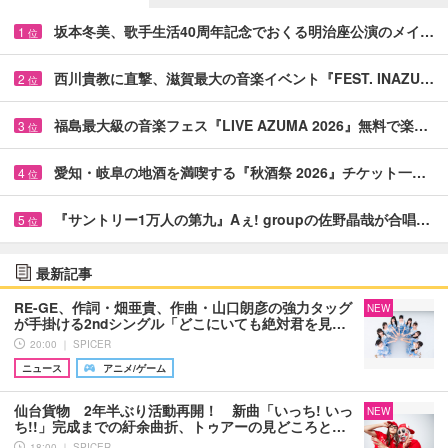
坂本冬美、歌手生活40周年記念でおくる明治座公演のメイ…
1
位
西川貴教に直撃、滋賀最大の音楽イベント『FEST. INAZU…
2
位
福島最大級の音楽フェス『LIVE AZUMA 2026』無料で楽…
3
位
愛知・岐阜の地酒を満喫する『秋酒祭 2026』チケット一…
4
位
『サントリー1万人の第九』Aぇ! groupの佐野晶哉が合唱…
5
位
最新記事
RE-GE、作詞・畑亜貴、作曲・山口朗彦の強力タッグ
NEW
が手掛ける2ndシングル「どこにいても絶対君を見…
20:00 ｜ SPICER
ニュース
アニメ/ゲーム
仙台貨物 2年半ぶり活動再開！ 新曲「いっち! いっ
NEW
ち!!」完成までの紆余曲折、トゥアーの見どころと…
18:00 ｜ SPICER