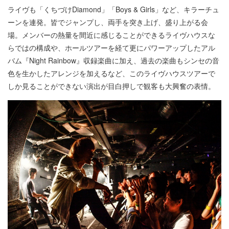
ライヴも「くちづけDiamond」「Boys & Girls」など、キラーチュ
ーンを連発。皆でジャンプし、両手を突き上げ、盛り上がる会
場。メンバーの熱量を間近に感じることができるライヴハウスな
らではの構成や、ホールツアーを経て更にパワーアップしたアル
バム『Night Rainbow』収録楽曲に加え、過去の楽曲もシンセの音
色を生かしたアレンジを加えるなど、このライヴハウスツアーで
しか見ることができない演出が目白押しで観客も大興奮の表情。