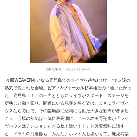
WEAVER 撮影＝渡邉一生
今回WEAVER初となる鹿児島でのライヴを待ちわびたファン達の
熱気で包まれた会場。ピアノ&ヴォーカル杉本雄治の「会いたかっ
た、鹿児島！！」の一声とともにライヴがスタート。ステージを
所狭しと動き回り、間近にいる観客を煽る姿は、まさにライヴハ
ウスならではで、その臨場感に悲鳴にも似た大きな歓声が巻き起
こり、会場の熱気は一気に最高潮に。ベースの奥野翔太が「ライ
ヴハウスはテンションあがるね！近い！！」と興奮気味に話す
と、ドラムの河邉徹も「みんな、ホント人も温かくて、鹿児島楽