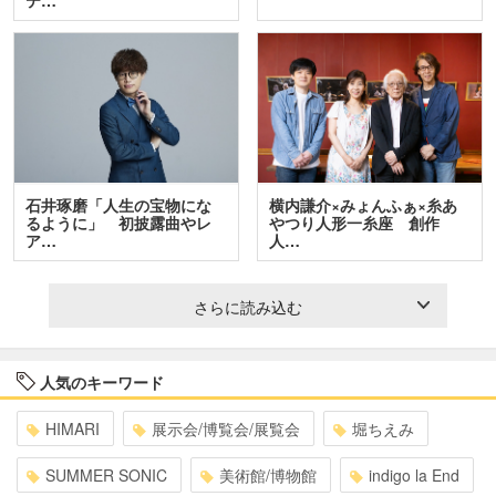
石井琢磨「人生の宝物にな
横内謙介×みょんふぁ×糸あ
るように」 初披露曲やレ
やつり人形一糸座 創作
ア…
人…
さらに読み込む
人気のキーワード
HIMARI
展示会/博覧会/展覧会
堀ちえみ
SUMMER SONIC
美術館/博物館
indigo la End