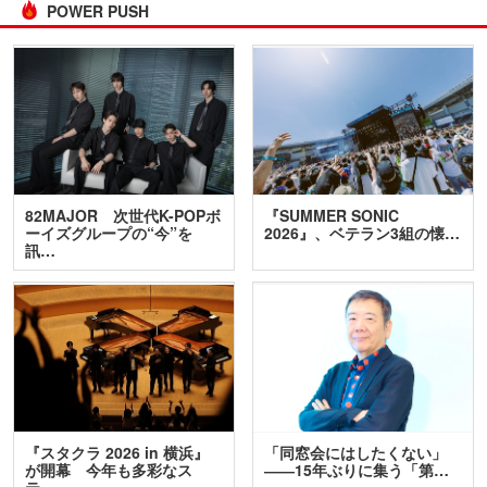
POWER PUSH
82MAJOR 次世代K-POPボ
『SUMMER SONIC
ーイズグループの“今”を
2026』、ベテラン3組の懐…
訊…
『スタクラ 2026 in 横浜』
「同窓会にはしたくない」
が開幕 今年も多彩なス
――15年ぶりに集う「第…
テ…