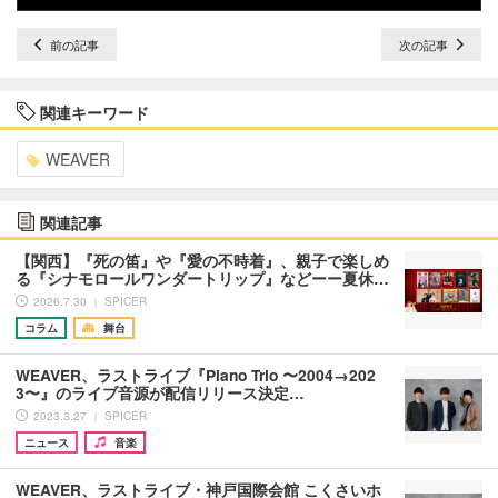
前の記事
次の記事
関連キーワード
WEAVER
関連記事
【関西】『死の笛』や『愛の不時着』、親子で楽しめ
る『シナモロールワンダートリップ』などーー夏休…
2026.7.30 ｜ SPICER
コラム
舞台
WEAVER、ラストライブ『Piano Trio 〜2004→202
3〜』のライブ音源が配信リリース決定…
2023.3.27 ｜ SPICER
ニュース
音楽
WEAVER、ラストライブ・神戸国際会館 こくさいホ