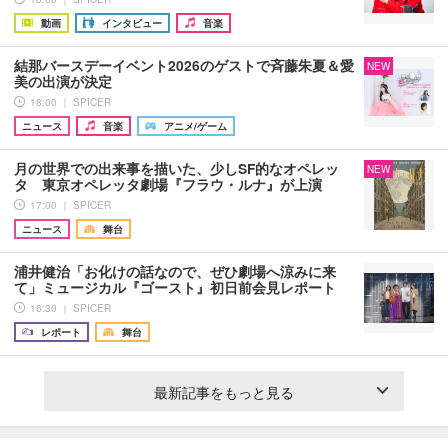
動画
インタビュー
音楽
結那バースデーイベント2026のゲストで斉藤朱夏＆愛
NEW
美の出演が決定
18:00 ｜ SPICER
ニュース
音楽
アニメ/ゲーム
月の世界での出来事を描いた、少しSF的なオペレッ
NEW
タ 東京オペレッタ劇場『フラウ・ルナ』が上演
17:00 ｜ SPICER
ニュース
舞台
浦井健治「お化けの話なので、ぜひ劇場へ涼みに来
て」ミュージカル『ゴースト』初日前会見レポート
16:30 ｜ SPICER
レポート
舞台
最新記事をもっと見る