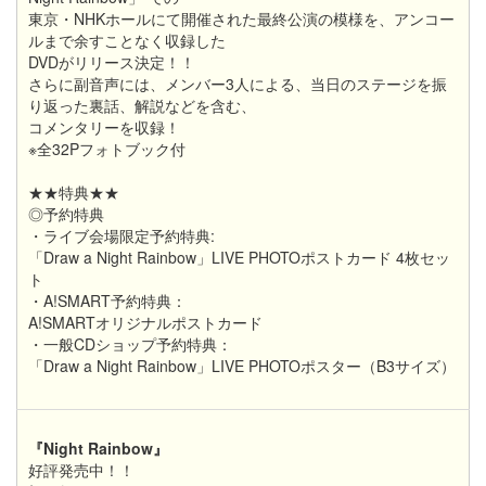
東京・NHKホールにて開催された最終公演の模様を、アンコー
ルまで余すことなく収録した
DVDがリリース決定！！
さらに副音声には、メンバー3人による、当日のステージを振
り返った裏話、解説などを含む、
コメンタリーを収録！
※全32Pフォトブック付
★★特典★★
◎予約特典
・ライブ会場限定予約特典:
「Draw a Night Rainbow」LIVE PHOTOポストカード 4枚セッ
ト
・A!SMART予約特典：
A!SMARTオリジナルポストカード
・一般CDショップ予約特典：
「Draw a Night Rainbow」LIVE PHOTOポスター（B3サイズ）
『Night Rainbow』
好評発売中！！