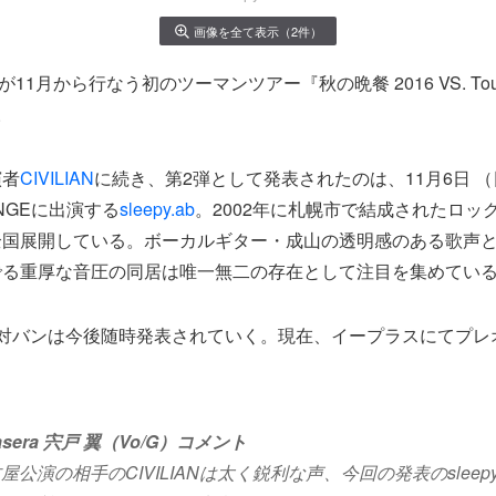
画像を全て表示（2件）
が11月から行なう初のツーマンツアー『秋の晩餐 2016 VS. T
。
演者
CIVILIAN
に続き、第2弾として発表されたのは、11月6日 
OUNGEに出演する
sleepy.ab
。2002年に札幌市で結成されたロッ
全国展開している。ボーカルギター・成山の透明感のある歌声
でる重厚な音圧の同居は唯一無二の存在として注目を集めてい
の対バンは今後随時発表されていく。現在、イープラスにてプレ
rasera 宍戸 翼（Vo/G）コメント
公演の相手のCIVILIANは太く鋭利な声、今回の発表のsleepy