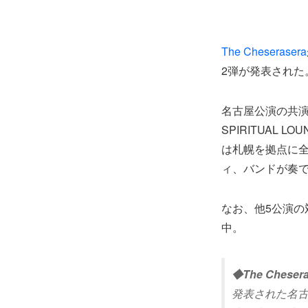
The Cheserasera
2弾が発表された
名古屋公演の共
SPIRITUAL L
は札幌を拠点に
ィ、バンドが奏
なお、他5公演
中。
◆The Chese
発表された名古屋