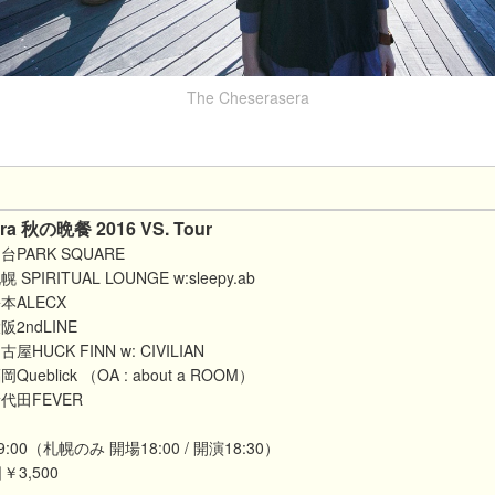
The Cheserasera
era 秋の晩餐 2016 VS. Tour
PARK SQUARE
PIRITUAL LOUNGE w:sleepy.ab
本ALECX
2ndLINE
HUCK FINN w: CIVILIAN
eblick （OA : about a ROOM）
代田FEVER
19:00（札幌のみ 開場18:00 / 開演18:30）
￥3,500