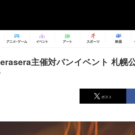
heserasera主催対バンイベント 札幌
b
ポスト