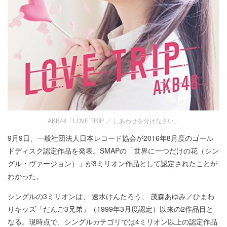
AKB48「LOVE TRIP ／ しあわせを分けなさい」
9月9日、一般社団法人日本レコード協会が2016年8月度のゴール
ドディスク認定作品を発表。SMAPの「世界に一つだけの花（シン
グル・ヴァージョン）」が3ミリオン作品として認定されたことが
わかった。
シングルの3ミリオンは、 速水けんたろう、 茂森あゆみ／ひまわ
りキッズ「だんご3兄弟」（1999年3月度認定）以来の2作品目と
なる。現時点で、シングルカテゴリでは4ミリオン以上の認定作品