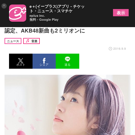
×
e＋(イープラス)アプリ - チケッ
ト・ニュース・スマチケ
表示
eplus inc.
無料 - Google Play
SMAP「世界に一つだけの花」が3ミリオン作品に
認定、AKB48新曲も2ミリオンに
ニュース
音楽
2016.9.9
ポスト
シェア
送る