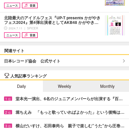
ニュース
音楽
北陸最大のアイドルフェス『UP-T presents かがやき
フェス2024』第4弾出演者としてAKB48 かがやき…
2024.7.11 ｜ SPICER
ニュース
音楽
関連サイト
日本レコード協会 公式サイト
人気記事ランキング
Daily
Weekly
Monthly
堂本光一演出、6名のジュニアメンバーらが出演する『百…
1
位
堀ちえみ 「もっと歌っていればよかった」という後悔は…
2
位
横山だいすけ、石田泰尚ら 親子で楽しむ”うた”から圧巻…
3
位