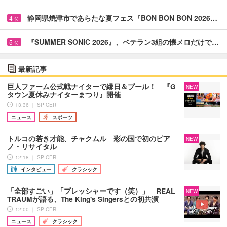
静岡県焼津市であらたな夏フェス『BON BON BON 2026…
4
位
『SUMMER SONIC 2026』、ベテラン3組の懐メロだけで…
5
位
最新記事
巨人ファーム公式戦ナイターで縁日＆プール！ 『G
NEW
タウン夏休みナイターまつり』開催
13:36 ｜ SPICER
ニュース
スポーツ
トルコの若き才能、チャクムル 彩の国で初のピア
NEW
ノ・リサイタル
12:18 ｜ SPICER
インタビュー
クラシック
「全部すごい」「プレッシャーです（笑）」 REAL
NEW
TRAUMが語る、The King's Singersとの初共演
12:00 ｜ SPICER
ニュース
クラシック