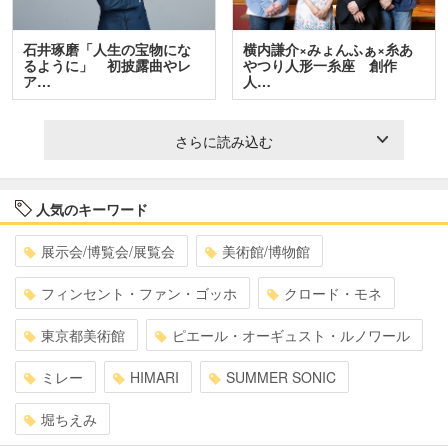
石井琢磨「人生の宝物にな
横内謙介×みょんふぁ×糸あ
るように」 初披露曲やレ
やつり人形一糸座 創作
ア…
人…
さらに読み込む
人気のキーワード
展示会/博覧会/展覧会
美術館/博物館
フィンセント・ファン・ゴッホ
クロード・モネ
東京都美術館
ピエール・オーギュスト・ルノワール
ミレー
HIMARI
SUMMER SONIC
堀ちえみ