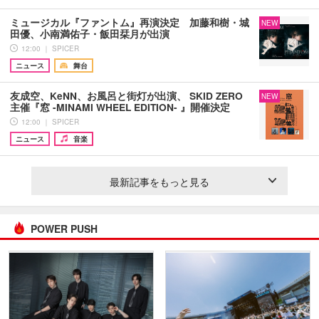
ミュージカル『ファントム』再演決定 加藤和樹・城
NEW
田優、小南満佑子・飯田栞月が出演
12:00 ｜ SPICER
ニュース
舞台
友成空、KeNN、お風呂と街灯が出演、 SKID ZERO
NEW
主催『窓 -MINAMI WHEEL EDITION- 』開催決定
12:00 ｜ SPICER
ニュース
音楽
最新記事をもっと見る
POWER PUSH