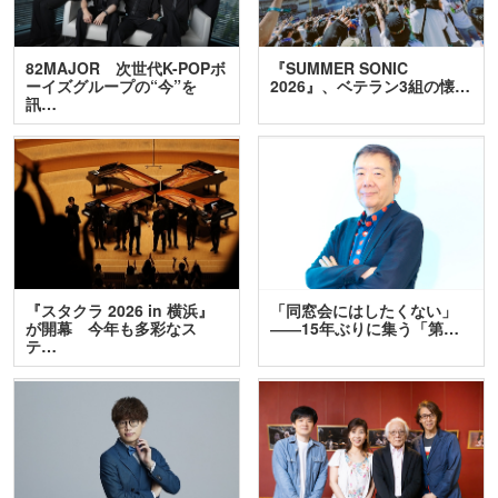
82MAJOR 次世代K-POPボ
『SUMMER SONIC
ーイズグループの“今”を
2026』、ベテラン3組の懐…
訊…
『スタクラ 2026 in 横浜』
「同窓会にはしたくない」
が開幕 今年も多彩なス
――15年ぶりに集う「第…
テ…