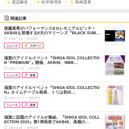
渡辺麻友
松井珠理奈
島崎遥香
関連記事
後藤真希がパフォーマンス&セレモニアルピッチ！
AKB48も登場する8月のマリーンズ『BLACK SUM…
2026.7.22 ｜ SPICER
ニュース
スポーツ
滋賀のアイドルイベント『SHIGA IDOL COLLECTIO
N “PREMIUM”』開催、AKB48、NMB…
2025.11.26 ｜ SPICER
ニュース
音楽
滋賀のアイドルイベント『SHIGA IDOL COLLECTIO
N』タイムテーブル発表、トリは初出…
2024.10.17 ｜ SPICER
ニュース
音楽
滋賀に話題のアイドルが集結、『SHIGA IDOL COLL
ECTION 2024』第1弾発表でAKB48、高嶺の…
2024.8.29 ｜ SPICER