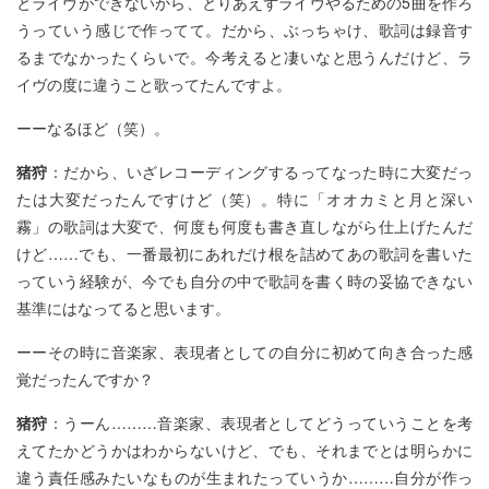
とライヴができないから、とりあえずライヴやるための5曲を作ろ
うっていう感じで作ってて。だから、ぶっちゃけ、歌詞は録音す
るまでなかったくらいで。今考えると凄いなと思うんだけど、ラ
イヴの度に違うこと歌ってたんですよ。
ーーなるほど（笑）。
猪狩
：だから、いざレコーディングするってなった時に大変だっ
たは大変だったんですけど（笑）。特に「オオカミと月と深い
霧」の歌詞は大変で、何度も何度も書き直しながら仕上げたんだ
けど……でも、一番最初にあれだけ根を詰めてあの歌詞を書いた
っていう経験が、今でも自分の中で歌詞を書く時の妥協できない
基準にはなってると思います。
ーーその時に音楽家、表現者としての自分に初めて向き合った感
覚だったんですか？
猪狩
：うーん………音楽家、表現者としてどうっていうことを考
えてたかどうかはわからないけど、でも、それまでとは明らかに
違う責任感みたいなものが生まれたっていうか………自分が作っ