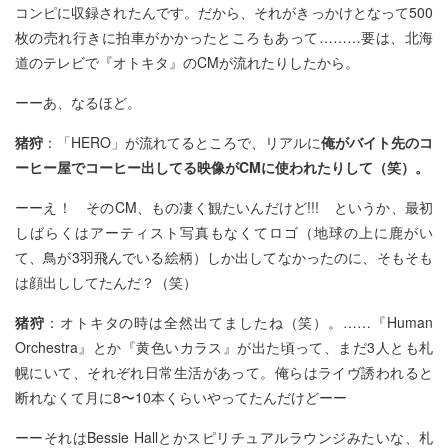
コンピに収録されたんです。だから、それがきっかけとなって500
枚の売れ行きに拍車がかかったところもあって………要は、北海
道のテレビで『オトキタ』のCMが流れたりしたから。
ーーあ、なるほど。
猪狩
：「HERO」が流れてるところで、リアルに
俺がバイト先のコ
ーヒー屋でコーヒー出してる映像がCMに使われたりして（笑）。
ーーえ！ そのCM、もの凄く観たいんだけど!!! というか、最初
しばらくはアーティスト写真もなくてロゴ（地球の上に鹿がい
て、鳥が3羽飛んでいる絵柄）しか出してなかったのに、そもそも
は顔出ししてたんだ？（笑）
猪狩
：オトキタの時は全然出てましたね（笑）。……『Human
Orchestra』とか『黄色いカラス』が出た頃って、まだ3人とも札
幌にいて、それぞれ日常生活があって。俺らはライヴ誘われると
断れなくて月に8〜10本くらいやってたんだけどーー
ーーそれはBessie Hallとかスピリチュアルラウンジみたいな、札