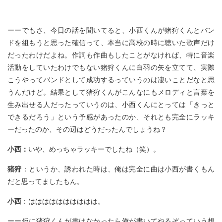
ーーでもさ、今日の話を聞いてると、小西くんが猪狩くんとバン
ドを組もうと思った確信って、本当に高校の時に聴いた歌声だけ
だったわけだよね。作詞も作曲もしたことがなければ、特に音楽
活動をしていたわけでもない猪狩くんに白羽の矢を立てて、実際
こうやってバンドとして成功するっていうのは凄いことだなと思
うんだけど。結果として猪狩くんがこんなにもメロディと言葉を
生み出せる人だったっていうのは、小西くんにとっては「きっと
できるだろう」という予感があったのか、それとも完全にラッキ
ーだったのか、その辺はどうだったんでしょうね？
小西：
いや、めっちゃラッキーでしたね（笑）。
猪狩
：というか、誘われた時は、俺は完全に曲は小西が書くもん
だと思ってましたもん。
小西
：はははははははははは。
ーー仮に猪狩くんが書けなかったら俺が書いてやるぞっていう想