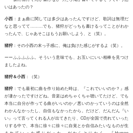
いはあったの？
小西
：まぁ曲に関しては多少はあったんですけど、歌詞は無理だ
なと思ってて………でも、猪狩がどっちも書けるってことがわか
ったんで、じゃあそこはもうお願いしよう、と（笑）。
猪狩
：その小西の末っ子感に、俺は負けた感じがするよ（笑）。
ーーふふふふふ。そういう意味でも、お互いにいい相棒を見つけ
ましたよね。
猪狩＆小西
：（笑）
猪狩
：でも最初に曲を作り始めた時は、『これでいいのか？』感
が凄かったですけどね。音楽はめちゃくちゃ聴いてたけど、でも
本当に自分が作ってる曲がいいのか／悪いのかっていうのは全然
わかんなかったし、自信もなかったから。だけど、だんだん『い
い』って言ってくれる人が出てきたり、CDが全国で売れていった
りする中で、本当に徐々に徐々に自覚とか自信みたいなものが生
まれていった感じだった。だからとにかく、『Human