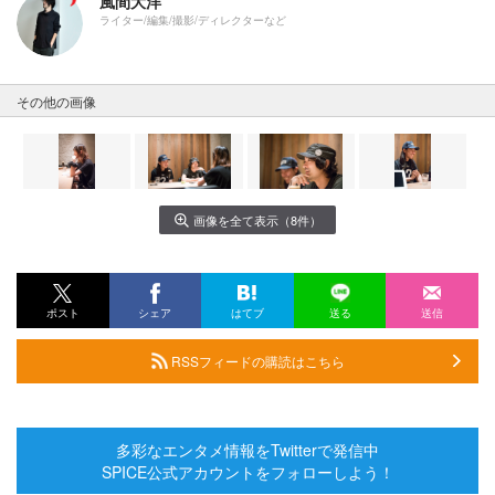
風間大洋
ライター/編集/撮影/ディレクターなど
その他の画像
画像を全て表示（8件）
ポスト
シェア
はてブ
送る
送信
RSSフィードの購読はこちら
多彩なエンタメ情報をTwitterで発信中
SPICE公式アカウントをフォローしよう！