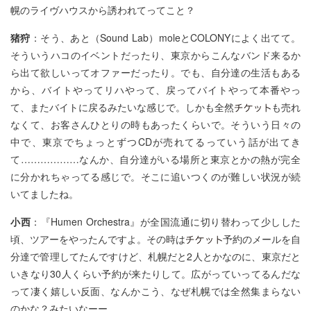
幌のライヴハウスから誘われてってこと？
猪狩
：そう、あと（Sound Lab）moleとCOLONYによく出てて。
そういうハコのイベントだったり、東京からこんなバンド来るか
ら出て欲しいってオファーだったり。でも、自分達の生活もある
から、バイトやってリハやって、戻ってバイトやって本番やっ
て、またバイトに戻るみたいな感じで。しかも全然
も売れ
なくて、お客さんひとりの時もあったくらいで。そういう日々の
中で、東京でちょっとずつCDが売れてるっていう話が出てき
て………………なんか、自分達がいる場所と東京とかの熱が完全
に分かれちゃってる感じで。そこに追いつくのが難しい状況が続
いてましたね。
小西
：『Humen Orchestra』が全国流通に切り替わって少しした
頃、ツアーをやったんですよ。その時は
予約のメールを自
分達で管理してたんですけど、札幌だと2人とかなのに、東京だと
いきなり30人くらい予約が来たりして。広がっていってるんだな
って凄く嬉しい反面、なんかこう、なぜ札幌では全然集まらない
のかな？みたいなーー