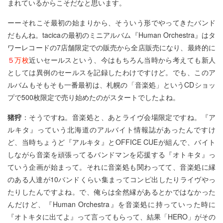
まれているからこそだなと思います。
ーーそれこそ最初の始まりから、そういう形でやってきたバンド
だもんね。tacicaの最初のミニアルバム『Human Orchestra』はタ
ワーレコードの7店舗限定での販売から全店販売になり、最終的に
５
万枚
近いセールスという、今はもちろん当時から考えても新人
としては異例のセールスを記録したわけですけど。でも、このア
ルバムもそもそも一番最初は、札幌の「音楽処」というCDショッ
プで500枚限定で売り始めたのがスタートでしたよね。
猪狩
：そうですね。音楽処と、あとライヴ会場限定ですね。『ア
ルキタ』っていう北海道のアルバイト情報誌があったんですけ
ど、当時ちょうど『アルキタ』とOFFICE CUEが組んで、バイト
しながら音楽を頑張ってるバンドマンを応援する『オトキタ』っ
ていう企画が始まって。それに音楽処も関わってて、音楽処に縁
のある人達が10バンドくらい集まってコンピ出したりライヴやっ
たりしたんですよね。で、俺らは全然縁があるとかではなかった
んだけど、『Human Orchestra』を音楽処に持っていった時に
『オトキタに出てよ』って言ってもらって、結果「HERO」がその