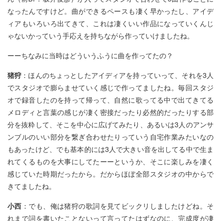
なったんですけど。曲ができるペースも凄く早かったし、アイデ
ィアもいろいろ出てきて、これは凄くいい作品になっていくんじ
ゃないかっていう手応えを持ちながら作っていけましたね。
ーーちなみに当時はどういうふうに曲を作ってたの？
猪狩
：ほんのちょっとしたアイディアを持っていって、それを3人
でスタジオで膨らませていく感じで作ってましたね。毎回スタジ
オで録音したのを持って帰って、自然に歌ってる中で出てきてる
メロディと言葉の感じが凄く密接だったり必然的だったりする部
分を抜粋して、そこを中心に広げてみたり、あるいは3人のアンサ
ンブルのいい部分を繋ぎ合わせたりっていう自宅作業みたいなの
もあったけど、でも基本的には3人で大きい音を出してる中で生ま
れてくるものを大事にしてたーーというか、そこに楽しみを凄く
感じていた時期だったから。だからほぼ全部スタジオの中からで
きてましたね。
小西
：でも、俺は猪狩の歌詞を見てビックリしましたけどね。そ
れまで詞を書いたことないって言ってたはずなのに、完成度が凄