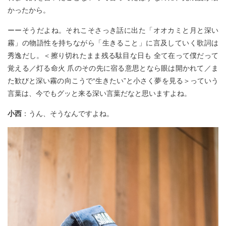
かったから。
ーーそうだよね。それこそさっき話に出た「オオカミと月と深い
霧」の物語性を持ちながら「生きること」に言及していく歌詞は
秀逸だし。＜擦り切れたまま残る駄目な日も 全て在って僕だって
覚える／灯る命火 爪のその先に宿る意思となら眼は開かれて／ま
た歓びと深い霧の向こうで“生きたい”と小さく夢を見る＞っていう
言葉は、今でもグッと来る深い言葉だなと思いますよね。
小西
：うん、そうなんですよね。