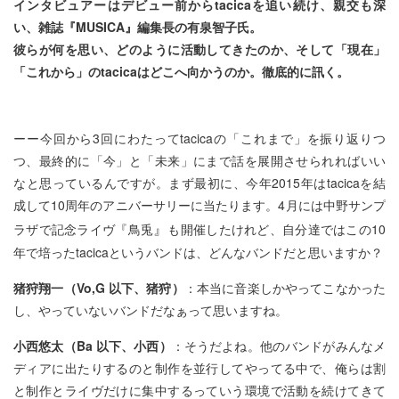
インタビュアーはデビュー前からtacicaを追い続け、親交も深
い、雑誌『MUSICA』編集長の有泉智子氏。
彼らが何を思い、どのように活動してきたのか、そして「現在」
「これから」のtacicaはどこへ向かうのか。徹底的に訊く。
ーー今回から3回にわたってtacicaの「これまで」を振り返りつ
つ、最終的に「今」と「未来」にまで話を展開させられればいい
なと思っているんですが。まず最初に、今年2015年はtacicaを結
成して10周年のアニバーサリーに当たります。4月には中野サンプ
』
ラザで記念ライヴ『鳥兎
も開催したけれど、自分達ではこの10
年で培ったtacicaというバンドは、どんなバンドだと思いますか？
猪狩翔一（Vo,G 以下、猪狩）
：本当に音楽しかやってこなかった
し、やっていないバンドだなぁって思いますね。
小西悠太（Ba 以下、小西）
：そうだよね。他のバンドがみんなメ
ディアに出たりするのと制作を並行してやってる中で、俺らは割
と制作とライヴだけに集中するっていう環境で活動を続けてきて