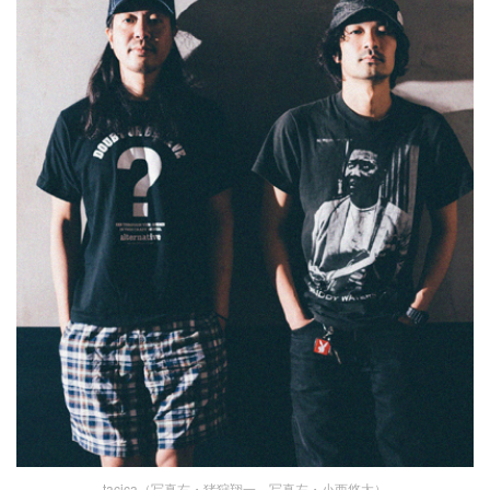
tacica（写真右・猪狩翔一、写真左・小西悠太）