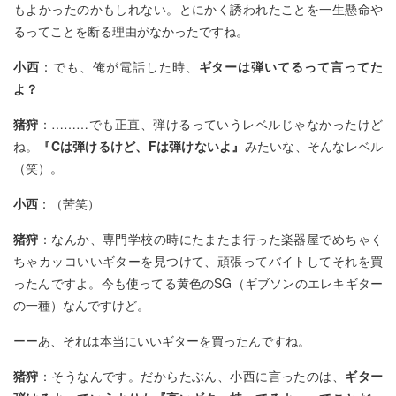
もよかったのかもしれない。とにかく誘われたことを一生懸命や
るってことを断る理由がなかったですね。
小西
：でも、俺が電話した時、
ギターは弾いてるって言ってた
よ？
猪狩
：………でも正直、弾けるっていうレベルじゃなかったけど
ね。
『Cは弾けるけど、Fは弾けないよ』
みたいな、そんなレベル
（笑）。
小西
：（苦笑）
猪狩
：なんか、専門学校の時にたまたま行った楽器屋でめちゃく
ちゃカッコいいギターを見つけて、頑張ってバイトしてそれを買
ったんですよ。今も使ってる黄色のSG（ギブソンのエレキギター
の一種）なんですけど。
ーーあ、それは本当にいいギターを買ったんですね。
猪狩
：そうなんです。だからたぶん、小西に言ったのは、
ギター