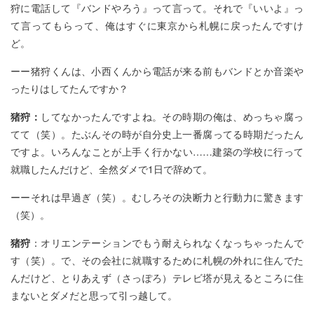
狩に電話して『バンドやろう』って言って。それで『いいよ』っ
て言ってもらって、俺はすぐに東京から札幌に戻ったんですけ
ど。
ーー猪狩くんは、小西くんから電話が来る前もバンドとか音楽や
ったりはしてたんですか？
猪狩：
してなかったんですよね。その時期の俺は、めっちゃ腐っ
てて（笑）。たぶんその時が自分史上一番腐ってる時期だったん
ですよ。いろんなことが上手く行かない……建築の学校に行って
就職したんだけど、全然ダメで1日で辞めて。
ーーそれは早過ぎ（笑）。むしろその決断力と行動力に驚きます
（笑）。
猪狩
：オリエンテーションでもう耐えられなくなっちゃったんで
す（笑）。で、その会社に就職するために札幌の外れに住んでた
んだけど、とりあえず（さっぽろ）テレビ塔が見えるところに住
まないとダメだと思って引っ越して。