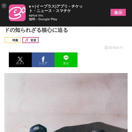
×
e＋(イープラス)アプリ - チケッ
ト・ニュース・スマチケ
表示
eplus inc.
無料 - Google Play
tacica×有泉智子（雑誌・MUSICA編集長） バン
ドの知られざる核心に迫る
特集
音楽
2015.8.17
ポスト
シェア
送る