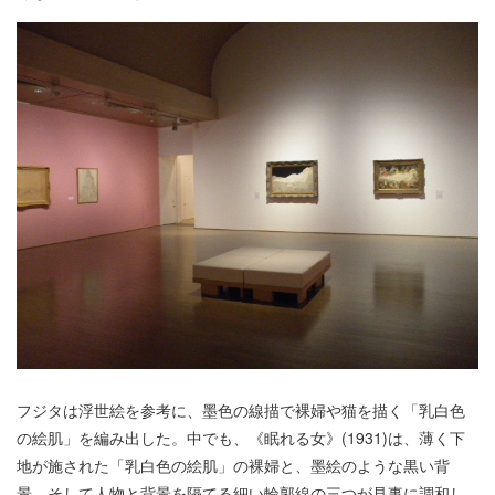
フジタは浮世絵を参考に、墨色の線描で裸婦や猫を描く「乳白色
の絵肌」を編み出した。中でも、《眠れる女》(1931)は、薄く下
地が施された「乳白色の絵肌」の裸婦と、墨絵のような黒い背
景、そして人物と背景を隔てる細い輪郭線の三つが見事に調和し