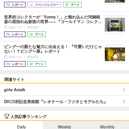
レポート
イベント/レジャー
アート
世界的コレクターが「Funny！」と惚れ込んだ河鍋暁
斎の底知れぬ創造の世界――『ゴールドマン コレク…
2026.7.31 ｜ SPICER
レポート
アート
ピングーの新たな魅力に出会える！ 『可愛いだけじゃ
ない！？ピングー展』レポート
2026.7.31 ｜ SPICER
レポート
アート
関連サイト
girls Artalk
DIC川村記念美術館『レオナール・フジタとモデルたち』
人気記事ランキング
Daily
Weekly
Monthly