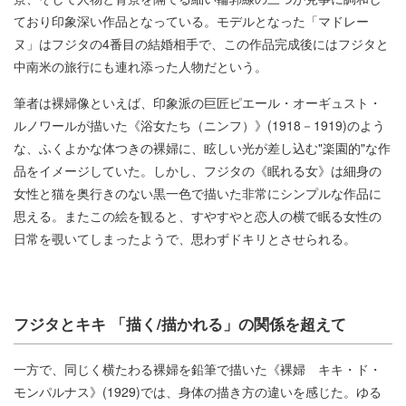
ており印象深い作品となっている。モデルとなった「マドレー
ヌ」はフジタの4番目の結婚相手で、この作品完成後にはフジタと
中南米の旅行にも連れ添った人物だという。
筆者は裸婦像といえば、印象派の巨匠ピエール・オーギュスト・
ルノワールが描いた《浴女たち（ニンフ）》(1918－1919)のよう
な、ふくよかな体つきの裸婦に、眩しい光が差し込む"楽園的"な作
品をイメージしていた。しかし、フジタの《眠れる女》は細身の
女性と猫を奥行きのない黒一色で描いた非常にシンプルな作品に
思える。またこの絵を観ると、すやすやと恋人の横で眠る女性の
日常を覗いてしまったようで、思わずドキリとさせられる。
フジタとキキ 「描く/描かれる」の関係を超えて
一方で、同じく横たわる裸婦を鉛筆で描いた《裸婦 キキ・ド・
モンパルナス》(1929)では、身体の描き方の違いを感じた。ゆる