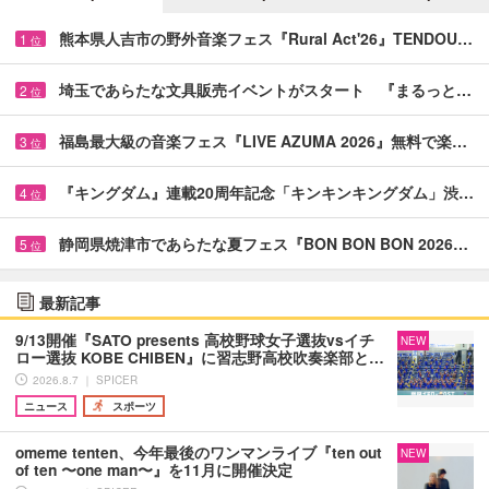
熊本県人吉市の野外音楽フェス『Rural Act'26』TENDOU…
1
位
埼玉であらたな文具販売イベントがスタート 『まるっと…
2
位
福島最大級の音楽フェス『LIVE AZUMA 2026』無料で楽…
3
位
『キングダム』連載20周年記念「キンキンキングダム」渋…
4
位
静岡県焼津市であらたな夏フェス『BON BON BON 2026…
5
位
最新記事
9/13開催『SATO presents 高校野球女子選抜vsイチ
NEW
ロー選抜 KOBE CHIBEN』に習志野高校吹奏楽部と…
2026.8.7 ｜ SPICER
ニュース
スポーツ
omeme tenten、今年最後のワンマンライブ『ten out
NEW
of ten 〜one man〜』を11月に開催決定