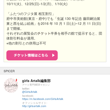
10/11(火)、12/25(日)-1/2(月)、1/10(火)
「ふたつのフジタ展 相互割引」
府中市美術館(東京・府中)でも「生誕 130 年記念 藤田嗣治展
東と西を結ぶ絵画」を2016 年 10 月 1 日(土)~12 月 11 日(日)
まで開催。
それぞれの展覧会の
半券を相手の館で提示すると、団
体割引料金が適用。
※他の割引との併用は不可
SPICER
girls Artalk編集部
アート専門WEBマガジン
twitter:
@GirlsArtalk
facebook:
https://m.facebook.com/GirlsArtalk
オフィシャルサイト:
http://girlsartalk.com