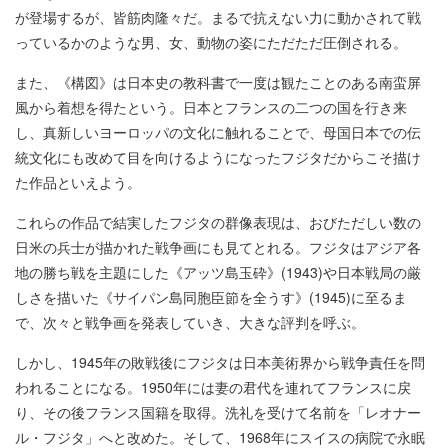
が登場するが、皆筋肉隆々だ。まるで抗えない力に動かされて戦
っているかのような男、女、動物の姿にただただ圧倒される。
また、《構図》は日本史の教科書で一度は観たことのある南蛮屏
風から着想を得たという。日本とフランスの二つの国を行き来
し、真新しいヨーロッパの文化に触れることで、母国日本での伝
統文化にも改めて目を向けるようになったフジタだからこそ描け
た作品といえよう。
これらの作品で結実したフジタの群像表現は、おびただしい数の
日米の兵士が描かれた戦争画にも見てとれる。フジタはアジア各
地の勝ち戦を主題にした《アッツ島玉砕》(1943)や日本戦局の厳
しさを描いた《サイパン島同胞臣節を全うす》(1945)に至るま
で、次々と戦争画を発表していき、大きな評判を呼ぶ。
しかし、1945年の敗戦後にフジタは日本美術界から戦争責任を問
われることになる。1950年には妻の君代を連れてフランスに戻
り、その後フランス国籍を取得。洗礼を受けて名前を「レオナー
ル・フジタ」へと改めた。そして、1968年にスイスの病院で永眠