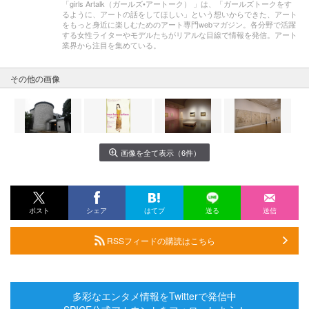
「girls Artalk（ガールズ•アートーク） 」は、「ガールズトークをす
るように、アートの話をしてほしい」という想いからできた、アート
をもっと身近に楽しむためのアート専門webマガジン。各分野で活躍
する女性ライターやモデルたちがリアルな目線で情報を発信。アート
業界から注目を集めている。
その他の画像
画像を全て表示（6件）
ポスト
シェア
はてブ
送る
送信
RSSフィードの購読はこちら
多彩なエンタメ情報をTwitterで発信中