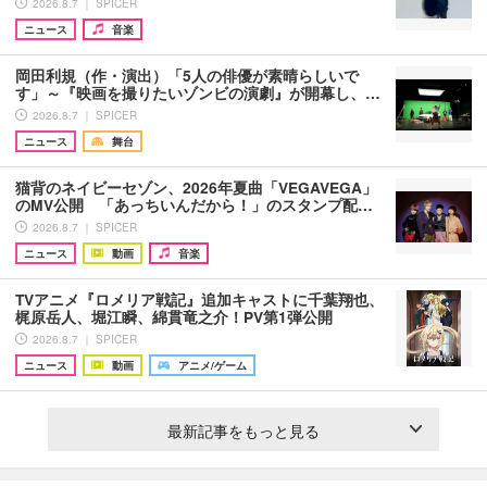
2026.8.7 ｜ SPICER
ニュース
音楽
岡田利規（作・演出）「5人の俳優が素晴らしいで
す」～『映画を撮りたいゾンビの演劇』が開幕し、…
2026.8.7 ｜ SPICER
ニュース
舞台
猫背のネイビーセゾン、2026年夏曲「VEGAVEGA」
のMV公開 「あっちいんだから！」のスタンプ配…
2026.8.7 ｜ SPICER
ニュース
動画
音楽
TVアニメ『ロメリア戦記』追加キャストに千葉翔也、
梶原岳人、堀江瞬、綿貫竜之介！PV第1弾公開
2026.8.7 ｜ SPICER
ニュース
動画
アニメ/ゲーム
最新記事をもっと見る