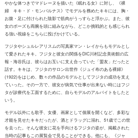
やかな体つきでマドレーヌを描いた《眠れる女》に対し、《裸
婦 キキ・ド・モンパルナス》でモデルを務めたキキには、胸・
お腹・足に付けられた陰影で筋肉がうっすらと浮かぶ。また、彼
女のポーズも両腕を頭に組みながら、どこか挑戦的とも感じられ
る強い視線をこちらに投げかけている。
フジタやシュルレアリスムの写真家マン・レイからもモデルとし
て愛されたキキ。フジタと彼女の関係をDIC川村記念美術館の広
報・海谷氏は、彼らはお互いに支え合っていた「盟友」だったと
話す。キキは、フジタのサロン出世作《ジュイ布のある裸婦》
(1922)をはじめ、数々の作品のモデルとしてフジタの成功を支え
ていった。その一方で、彼女が病気で仕事が出来ない時にはフジ
タが診療代を工面するために、自らモデルのアルバイトをしたと
いう。
モデル以外にも歌手、女優、画家として個展を開くなど、多彩な
才能を見せたキキだったが、酒とドラッグに溺れ、51歳でこの世
を去った。そんな彼女に花を手向けるフジタの姿が、掲載された
当時の記事もこの展覧会で見ることができる。他にも、《ジャ