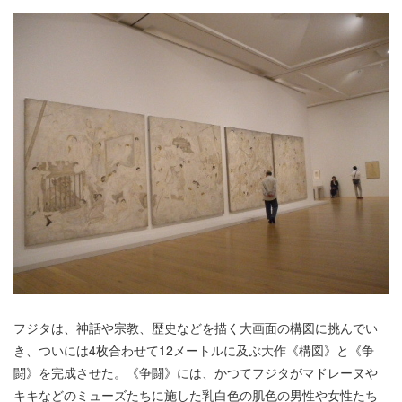
フジタは、神話や宗教、歴史などを描く大画面の構図に挑んでい
き、ついには4枚合わせて12メートルに及ぶ大作《構図》と《争
闘》を完成させた。《争闘》には、かつてフジタがマドレーヌや
キキなどのミューズたちに施した乳白色の肌色の男性や女性たち