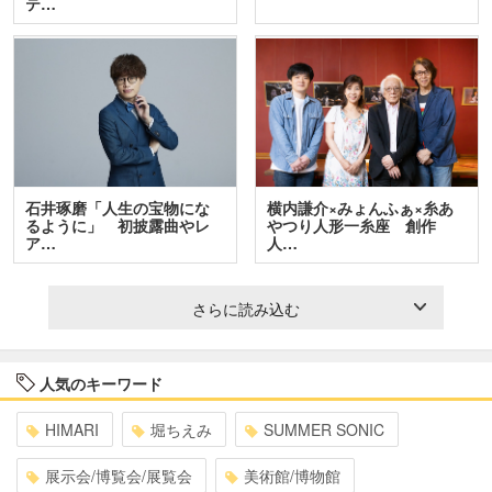
テ…
石井琢磨「人生の宝物にな
横内謙介×みょんふぁ×糸あ
るように」 初披露曲やレ
やつり人形一糸座 創作
ア…
人…
さらに読み込む
人気のキーワード
HIMARI
堀ちえみ
SUMMER SONIC
展示会/博覧会/展覧会
美術館/博物館