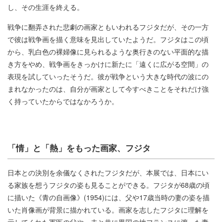
し、その生涯を終える。
戦争に翻弄された悲劇の画家ともいわれるフジタだが、その一方
で彼は戦争画を描く意味を見出していたようだ。フジタはこの頃
から、乳白色の裸婦像に見られるような奥行きのない平面的な描
き方をやめ、戦争画をきっかけに新たに「遠くに広がる空間」の
表現を試していったそうだ。彼が戦争という大きな時代の波にの
まれなかったのは、自分が画家として今すべきことをそれだけ強
く持っていたからではなかろうか。
「情」と「熱」をもった画家、フジタ
日本との決別を余儀なくされたフジタだが、本展では、日本にい
る家族を想うフジタの姿も見ることができる。フジタが68歳の頃
に描いた《青の自画像》(1954)には、父や17歳当時の妻の姿を描
いた肖像画が背景に描かれている。画家を志したフジタに理解を