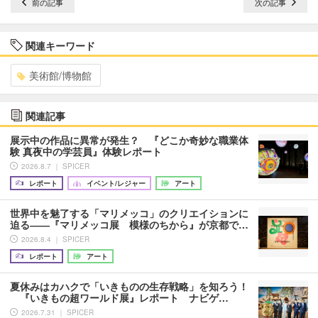
前の記事
次の記事
関連キーワード
美術館/博物館
関連記事
展示中の作品に異常が発生？ 『どこか奇妙な職業体
験 真夜中の学芸員』体験レポート
2026.8.7 ｜ SPICER
レポート
イベント/レジャー
アート
世界中を魅了する「マリメッコ」のクリエイションに
迫る――『マリメッコ展 模様のちから』が京都で…
2026.8.4 ｜ SPICER
レポート
アート
夏休みはカハクで「いきものの生存戦略」を知ろう！
『いきもの超ワールド展』レポート ナビゲ…
2026.7.31 ｜ SPICER