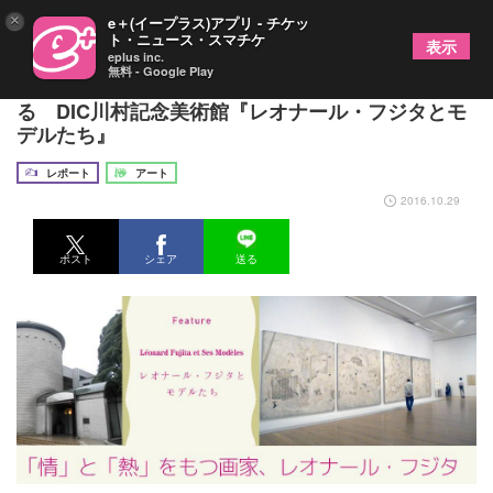
×
e＋(イープラス)アプリ - チケッ
ト・ニュース・スマチケ
表示
eplus inc.
無料 - Google Play
レオナール・フジタがもつ「情」と「熱」を感じ
る DIC川村記念美術館『レオナール・フジタとモ
デルたち』
レポート
アート
2016.10.29
ポスト
シェア
送る