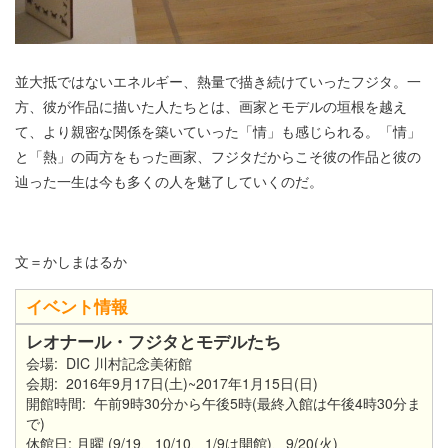
並大抵ではないエネルギー、熱量で描き続けていったフジタ。一
方、彼が作品に描いた人たちとは、画家とモデルの垣根を越え
て、より親密な関係を築いていった「情」も感じられる。「情」
と「熱」の両方をもった画家、フジタだからこそ彼の作品と彼の
辿った一生は今も多くの人を魅了していくのだ。
文＝かしまはるか
イベント情報
レオナール・フジタとモデルたち
会場: DIC 川村記念美術館
会期: 2016年9月17日(土)~2017年1月15日(日)
開館時間: 午前9時30分から午後5時(最終入館は午後4時30分ま
で)
休館日: 月曜 (9/19、10/10、1/9は開館)、9/20(火)、