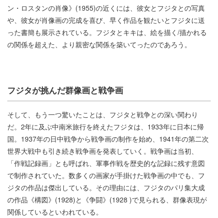
ン・ロスタンの肖像》(1955)の近くには、彼女とフジタとの写真
や、彼女が肖像画の完成を喜び、早く作品を観たいとフジタに送
った書簡も展示されている。フジタとキキは、絵を描く/描かれる
の関係を超えた、より親密な関係を築いてったのであろう。
フジタが挑んだ群像画と戦争画
そして、もう一つ驚いたことは、フジタと戦争との深い関わり
だ。2年に及ぶ中南米旅行を終えたフジタは、1933年に日本に帰
国。1937年の日中戦争から戦争画の制作を始め、1941年の第二次
世界大戦中も引き続き戦争画を発表していく。戦争画は当初、
「作戦記録画」とも呼ばれ、軍事作戦を歴史的な記録に残す意図
で制作されていた。数多くの画家が手掛けた戦争画の中でも、フ
ジタの作品は傑出している。その理由には、フジタのパリ集大成
の作品《構図》(1928)と《争闘》(1928 )で見られる、群像表現が
関係しているといわれている。