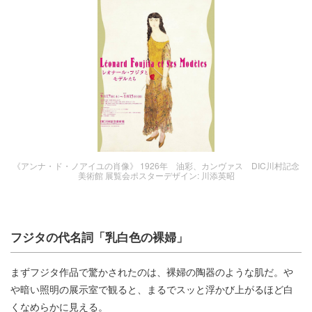
《アンナ・ド・ノアイユの肖像》 1926年 油彩、カンヴァス DIC川村記念
美術館 展覧会ポスターデザイン: 川添英昭
フジタの代名詞「乳白色の裸婦」
まずフジタ作品で驚かされたのは、裸婦の陶器のような肌だ。や
や暗い照明の展示室で観ると、まるでスッと浮かび上がるほど白
くなめらかに見える。