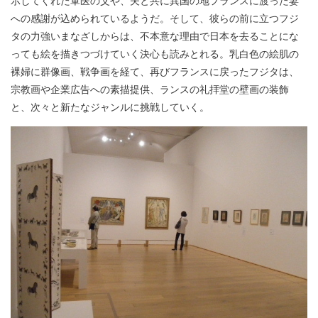
示してくれた軍医の父や、夫と共に異国の地フランスに渡った妻
への感謝が込められているようだ。そして、彼らの前に立つフジ
タの力強いまなざしからは、不本意な理由で日本を去ることにな
っても絵を描きつづけていく決心も読みとれる。乳白色の絵肌の
裸婦に群像画、戦争画を経て、再びフランスに戻ったフジタは、
宗教画や企業広告への素描提供、ランスの礼拝堂の壁画の装飾
と、次々と新たなジャンルに挑戦していく。