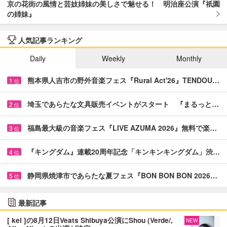
京の花街の風情と芸妓姉妹の美しさで魅せる！ 明治座公演『祇園
の姉妹』
人気記事ランキング
Daily
Weekly
Monthly
熊本県人吉市の野外音楽フェス『Rural Act'26』TENDOU…
1
位
埼玉であらたな文具販売イベントがスタート 『まるっと…
2
位
福島最大級の音楽フェス『LIVE AZUMA 2026』無料で楽…
3
位
『キングダム』連載20周年記念「キンキンキングダム」渋…
4
位
静岡県焼津市であらたな夏フェス『BON BON BON 2026…
5
位
最新記事
[ kei ]の8月12日Veats Shibuya公演にShou (Verde/,
NEW