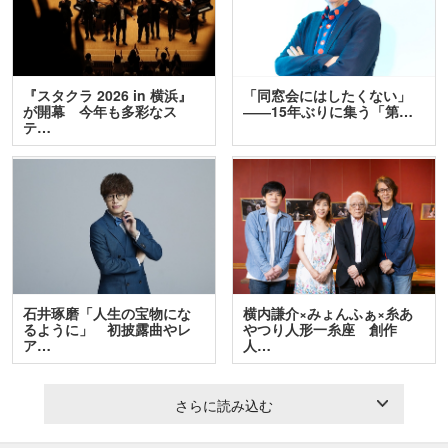
『スタクラ 2026 in 横浜』
「同窓会にはしたくない」
が開幕 今年も多彩なス
――15年ぶりに集う「第…
テ…
石井琢磨「人生の宝物にな
横内謙介×みょんふぁ×糸あ
るように」 初披露曲やレ
やつり人形一糸座 創作
ア…
人…
さらに読み込む