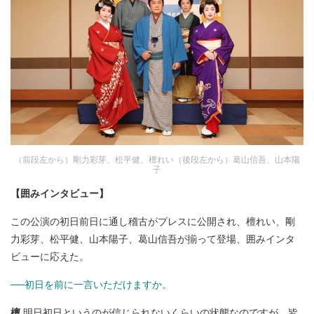
（前段左から）剛力彩芽、松平健、檀れい（後段左から）葛山信吾、山本陽
子
【囲みインタビュー】
この公演の初日前日に通し稽古がプレスに公開され、檀れい、剛
力彩芽、松平健、山本陽子、葛山信吾が揃って登場、囲みインタ
ビューに応えた。
──初日を前に一言いただけますか。
檀
明日初日というのが信じられないくらいの状態なのですが、皆