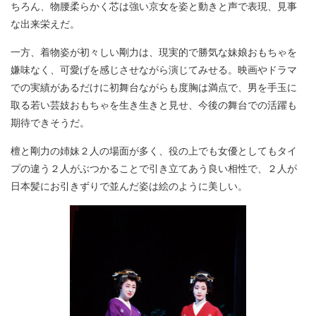
ちろん、物腰柔らかく芯は強い京女を姿と動きと声で表現、見事
な出来栄えだ。
一方、着物姿が初々しい剛力は、現実的で勝気な妹娘おもちゃを
嫌味なく、可愛げを感じさせながら演じてみせる。映画やドラマ
での実績があるだけに初舞台ながらも度胸は満点で、男を手玉に
取る若い芸妓おもちゃを生き生きと見せ、今後の舞台での活躍も
期待できそうだ。
檀と剛力の姉妹２人の場面が多く、役の上でも女優としてもタイ
プの違う２人がぶつかることで引き立てあう良い相性で、２人が
日本髪にお引きずりで並んだ姿は絵のように美しい。