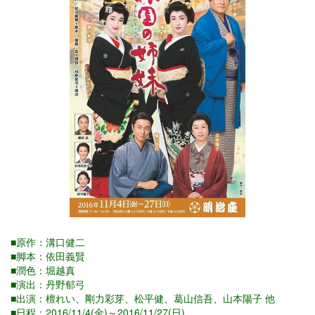
■原作：溝口健二
■脚本：依田義賢
■潤色：堀越真
■演出：丹野郁弓
■出演：檀れい、剛力彩芽、松平健、葛山信吾、山本陽子 他
■日程：2016/11/4(金)～2016/11/27(日)