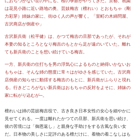
におちつかない世の中にも、桜の季節がやってきた。京都、祇園
は花見小路に近い路地の奥、芸妓梅吉（檀れい）とおもちゃ（剛
力彩芽）姉妹の家に、街ゆく人の声が響く。「室町の木綿問屋、
古沢商店が倒産や」
古沢新兵衛（松平健）は、かつて梅吉の旦那であったが、それが
本妻の知るところとなり梅吉のもとから足が遠のいていた。離れ
ても新兵衛のことを想い続けている梅吉。
一方、新兵衛の仕打ちを男の浮気心によるものと納得いかないお
もちゃは、そんな姉の態度に常々はがゆさを感じていた。古沢商
店倒産の知らせに動揺する梅吉のもとに、新兵衛がふらりと現れ
る。行きどころがない新兵衛はおもちゃの反対をよそに、姉妹の
家に転がり込むが─。
檀れいは姉の芸妓梅吉役で、古き良き日本女性の女心を細やかに
見せてくれる。一度は離れたかつての旦那、新兵衛を思い続け、
彼の苦境には「御恩返し」と親身な手助けをする古風な良い女
だ。日本物の美しさに定評のある檀だけに、着物の着こなしはも