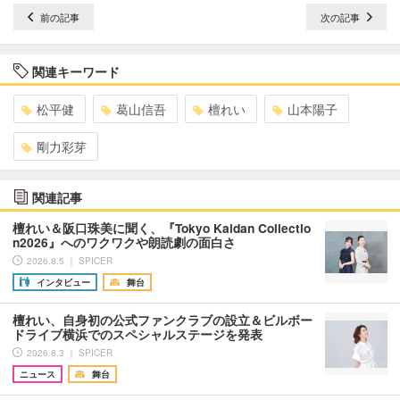
前の記事
次の記事
関連キーワード
松平健
葛山信吾
檀れい
山本陽子
剛力彩芽
関連記事
檀れい＆阪口珠美に聞く、『Tokyo Kaidan Collectio
n2026』へのワクワクや朗読劇の面白さ
2026.8.5 ｜ SPICER
インタビュー
舞台
檀れい、自身初の公式ファンクラブの設立＆ビルボー
ドライブ横浜でのスペシャルステージを発表
2026.8.3 ｜ SPICER
ニュース
舞台