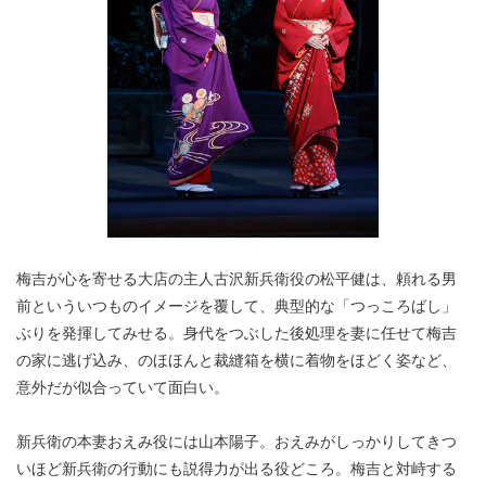
梅吉が心を寄せる大店の主人古沢新兵衛役の松平健は、頼れる男
前といういつものイメージを覆して、典型的な「つっころばし」
ぶりを発揮してみせる。身代をつぶした後処理を妻に任せて梅吉
の家に逃げ込み、のほほんと裁縫箱を横に着物をほどく姿など、
意外だが似合っていて面白い。
新兵衛の本妻おえみ役には山本陽子。おえみがしっかりしてきつ
いほど新兵衛の行動にも説得力が出る役どころ。梅吉と対峙する