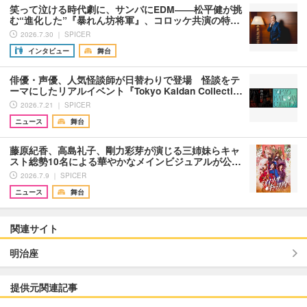
笑って泣ける時代劇に、サンバにEDM――松平健が挑
む“進化した”『暴れん坊将軍』、コロッケ共演の特…
2026.7.30 ｜ SPICER
インタビュー
舞台
俳優・声優、人気怪談師が日替わりで登場 怪談をテ
ーマにしたリアルイベント『Tokyo Kaidan Collecti…
2026.7.21 ｜ SPICER
ニュース
舞台
藤原紀香、高島礼子、剛力彩芽が演じる三姉妹らキャ
スト総勢10名による華やかなメインビジュアルが公…
2026.7.9 ｜ SPICER
ニュース
舞台
関連サイト
明治座
提供元関連記事