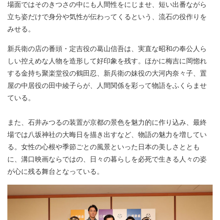
場面ではそのきつさの中にも人間性をにじませ、短い出番ながら
立ち姿だけで身分や気性が伝わってくるという、流石の役作りを
みせる。
新兵衛の店の番頭・定吉役の葛山信吾は、実直な昭和の奉公人ら
しい控えめな人物を造形して好印象を残す。ほかに梅吉に岡惚れ
する金持ち聚楽堂役の鶴田忍、新兵衛の妹役の大河内奈々子、置
屋の中居役の田中綾子らが、人間関係を彩って物語をふくらませ
ている。
また、石井みつるの装置が京都の景色を魅力的に作り込み、最終
場では八坂神社の大晦日を描き出すなど、物語の魅力を増してい
る。女性の心根や季節ごとの風景といった日本の美しさととも
に、溝口映画ならではの、日々の暮らしを必死で生きる人々の姿
が心に残る舞台となっている。