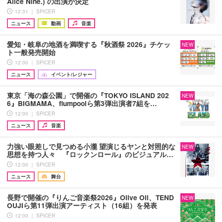
Alice Nine.) の出演が決定
12:31 ｜ SPICER
ニュース
動画
音楽
愛知・岐阜の地酒を満喫する『秋酒祭 2026』チケッ
NEW
ト一般発売開始
12:00 ｜ SPICER
ニュース
イベント/レジャー
東京「海の森公園」で開催の『TOKYO ISLAND 202
NEW
6』BIGMAMA、flumpoolら第3弾出演者7組を…
12:00 ｜ SPICER
ニュース
音楽
力強い眼差しで見つめる小瀧 望演じるヤンと対照的な
NEW
思想を持つ人々 『ロックンロール』のビジュアル…
12:00 ｜ SPICER
ニュース
舞台
長野で開催の『りんご音楽祭2026』Olive Oil、TEND
NEW
OUJIら第11弾出演アーティスト（16組）を発表
12:00 ｜ SPICER