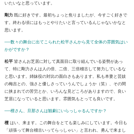
いたいなと思っています。
剛力
既に好きです。最初ちょっと焦りましたが、今すごく好きで
す。終わる頃にはもっとやりたいと言っているんじゃないかなと
思います。
──数々の舞台に出てこられた松平さんから見て全体の雰囲気はい
かがですか？
松平
皆さんお芝居に対して真面目に取り組んでいる姿勢があっ
て、特に剛力さんは人の倍、二倍、三倍稽古して努力しているな
と思います。姉妹役の対比の面白さもあります。私も本妻と芸妓
の梅吉との、強さと優しさっていうんでしょうか（笑）、その間
に挟まれての苦労とか、いろんな見どころがありますので、良い
芝居になっていると思います。雰囲気もとっても良いです。
──檀さん、旦那さんは観劇にいらっしゃるんですか？
檀
はい、来ます。この舞台をとても楽しみにしています。今日も
「頑張って舞台稽古いってらっしゃい」と言われ、勇んで来まし