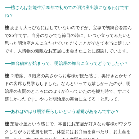
──檀さんは芸能生活25年で初めての明治座出演になるわけです
ね？
檀
あまり大っぴらにはしていないのですが、宝塚で初舞台を踏ん
で25年です。自分のなかでも節目の時に、いつか立ってみたいと
思った明治座さんに立たせていただくことができて本当に嬉しい
です。人情物の素敵なお芝居に出会えたことに感謝しています。
──舞台稽古が始まって、明治座の舞台に立ってどうでしたか？
檀
２階席、３階席の高さからお客様が観た感じ、奥行きとかサイ
ドの客席も見学もしました。なんといっても嬉しかったのが、明
治座の玄関のところにのぼりが立っていたのを観た時で、すごく
嬉しかったです。やっと明治座の舞台に立てる！と思って。
──あれはやはり明治座らしいという感覚があるんですか？
檀
芝居小屋という感じで。本当にお芝居が好きなお客様がワクワ
クしながらお芝居を観て、休憩にはお弁当を食べたり、お土産を
買ったり、すべて丸ごと楽しめる空間なのかなと。