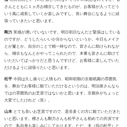
さんとともに１ヵ月お稽古してきたものが、お客様が入ってどう
いう風に成長していくか楽しみですし、良い舞台になるように頑
張っていきたいと思います。
剛力
実感が湧いていないです。明日初日なんだと緊張はしている
のですが、どうしたらいいか分からないというか。今日もメイク
とか鬘とか、自分のことで精一杯なので。皆さんに助けられなが
ら、稽古もなんとかやってこられたので、本番も皆さんに助けて
いただいてばっかりだと思うんですけど、お客様に楽しんでいた
だけるように頑張りたいと思います。
松平
今回は久し振りに人情もの、昭和初期の京都祇園の雰囲気
を、舞台でお客様に観ていただけるというのは、明治座さんなら
ではの雰囲気のお芝居ではないかと思います。京都弁がちょっと
大変でしたけれど（笑）。
山本
とても良いお芝居ですので、是非多くの方に観ていただきた
いと思います。檀さんも剛力さんも松平さんも初めての共演です
ので、私自身も楽しみにしております。ただ、夫（役の松平）と