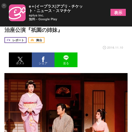
×
e＋(イープラス)アプリ - チケッ
ト・ニュース・スマチケ
表示
eplus inc.
無料 - Google Play
京の花街の風情と芸妓姉妹の美しさで魅せる！ 明
治座公演『祇園の姉妹』
レポート
舞台
2016.11.10
ポスト
シェア
送る