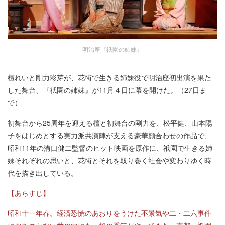
明治座『祇園の姉妹』
檀れいと剛力彩芽が、花街で生きる姉妹役で明治座初出演を果た
した舞台、『祇園の姉妹』が11月４日に幕を開けた。（27日ま
で）
初舞台から25周年を迎える檀と初舞台の剛力を、松平健、山本陽
子をはじめとする実力派共演陣が支える豪華顔合わせの作品で、
昭和11年の溝口健二監督のヒット映画を原作に、祇園で生きる姉
妹それぞれの思いと、花街とそれを取り巻く社会や変わりゆく時
代を描き出している。
【あらすじ】
昭和十一年春。経済恐慌のあおりをうけた不景気や二・二六事件