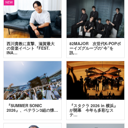
NEW
西川貴教に直撃、滋賀最大
82MAJOR 次世代K-POPボ
の音楽イベント『FEST.
ーイズグループの“今”を
INA…
訊…
『SUMMER SONIC
『スタクラ 2026 in 横浜』
2026』、ベテラン3組の懐…
が開幕 今年も多彩なス
テ…