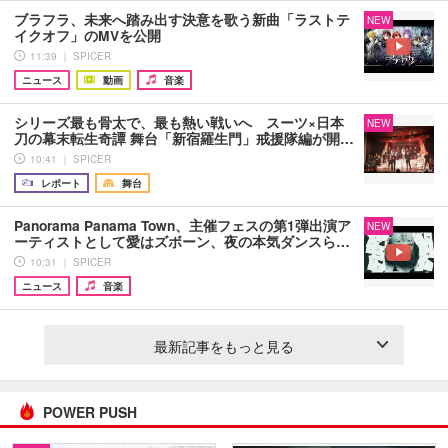
ブラフラ、未来へ踏み出す決意を歌う新曲「ラストテ
NEW
イクオフ」のMVを公開
11:39 ｜ SPICER
ニュース
動画
音楽
シリーズ最も骨太で、最も熱い戦いへ スーツ×日本
NEW
刀の幕末転生奇譚 舞台「新宿羅生門」戒援隊編が開…
10:41 ｜ SPICER
レポート
舞台
Panorama Panama Town、主催フェスの第1弾出演ア
NEW
ーティストとして愛はズボーン、夜の本気ダンスら…
10:31 ｜ SPICER
ニュース
音楽
最新記事をもっと見る
POWER PUSH