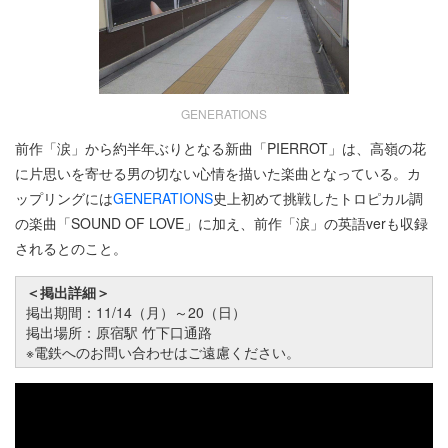
GENERATIONS
前作「涙」から約半年ぶりとなる新曲「PIERROT」は、高嶺の花
に片思いを寄せる男の切ない心情を描いた楽曲となっている。カ
ップリングには
GENERATIONS
史上初めて挑戦したトロピカル調
の楽曲「SOUND OF LOVE」に加え、前作「涙」の英語verも収録
されるとのこと。
＜掲出詳細＞
掲出期間：11/14（月）～20（日）
掲出場所：原宿駅 竹下口通路
※電鉄へのお問い合わせはご遠慮ください。