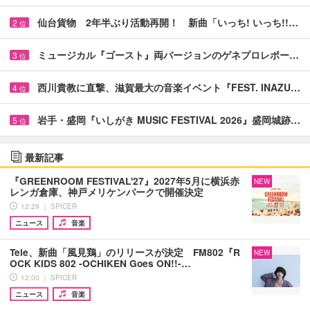
仙台貨物 2年半ぶり活動再開！ 新曲「いっち! いっち!!…
2
位
ミュージカル『ゴースト』両バージョンのゲネプロレポー…
3
位
西川貴教に直撃、滋賀最大の音楽イベント『FEST. INAZU…
4
位
岩手・盛岡『いしがき MUSIC FESTIVAL 2026』盛岡城跡…
5
位
最新記事
『GREENROOM FESTIVAL'27』2027年5月に横浜赤
NEW
レンガ倉庫、神戸メリケンパークで開催決定
12:29 ｜ SPICER
ニュース
音楽
Tele、新曲「風見鶏」のリリースが決定 FM802『R
NEW
OCK KIDS 802 -OCHIKEN Goes ON!!-…
12:00 ｜ SPICER
ニュース
音楽