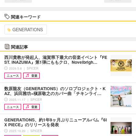
関連キーワード
GENERATIONS
関連記事
西川貴教が発起人、滋賀県下最大の音楽イベント『FE
ST. INAZUMA』第1弾にももクロ、Novelbrigh…
2026.5.8 ｜ SPICER
ニュース
音楽
数原龍友（GENERATIONS）のソロプロジェクト・K
AZ、浜田雅功×槇原敬之のカバー曲「チキンライ…
2025.11.17 ｜ SPICER
ニュース
音楽
GENERATIONS、約1年9ヶ月ぶりニューアルバム『6I
X PIECE』のリリースを発表
2025.10.20 ｜ SPICER