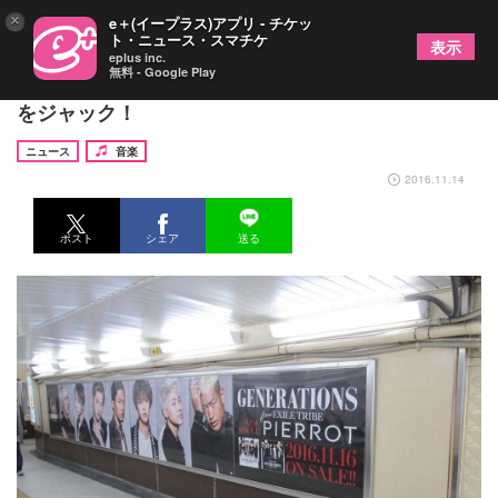
×
e＋(イープラス)アプリ - チケッ
ト・ニュース・スマチケ
表示
eplus inc.
無料 - Google Play
GENERATIONS、新作発売を記念し原宿駅竹下口
をジャック！
ニュース
音楽
2016.11.14
ポスト
シェア
送る