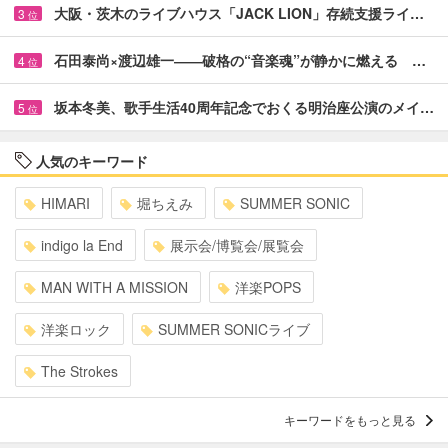
大阪・茨木のライブハウス「JACK LION」存続支援ライ…
3
位
石田泰尚×渡辺雄一――破格の“音楽魂”が静かに燃える …
4
位
坂本冬美、歌手生活40周年記念でおくる明治座公演のメイ…
5
位
人気のキーワード
HIMARI
堀ちえみ
SUMMER SONIC
indigo la End
展示会/博覧会/展覧会
MAN WITH A MISSION
洋楽POPS
洋楽ロック
SUMMER SONICライブ
The Strokes
キーワードをもっと見る