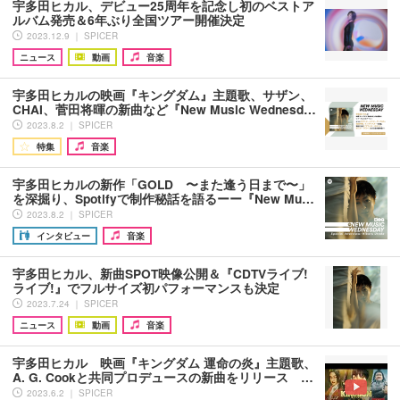
宇多田ヒカル、デビュー25周年を記念し初のベストア
ルバム発売＆6年ぶり全国ツアー開催決定
2023.12.9 ｜ SPICER
ニュース
動画
音楽
宇多田ヒカルの映画『キングダム』主題歌、サザン、
CHAI、菅田将暉の新曲など『New Music Wednesd…
2023.8.2 ｜ SPICER
特集
音楽
宇多田ヒカルの新作「GOLD 〜また逢う日まで〜」
を深掘り、Spotifyで制作秘話を語るーー『New Mu…
2023.8.2 ｜ SPICER
インタビュー
音楽
宇多田ヒカル、新曲SPOT映像公開＆『CDTVライブ!
ライブ!』でフルサイズ初パフォーマンスも決定
2023.7.24 ｜ SPICER
ニュース
動画
音楽
宇多田ヒカル 映画『キングダム 運命の炎』主題歌、
A. G. Cookと共同プロデュースの新曲をリリース …
2023.6.2 ｜ SPICER