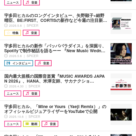
ニュース
音楽
宇多田ヒカルのロングインタビュー、矢野顕子×細野
晴臣、BE:FIRST、CORTISの新作など今週の注目新…
2026.5.6 ｜ SPICER
特集
音楽
宇多田ヒカルの新作「パッパパラダイス」を深掘り、
Spotifyで制作秘話を語るーー 『New Music Wedn…
2026.5.6 ｜ SPICER
インタビュー
音楽
国内最大規模の国際音楽賞『MUSIC AWARDS JAPA
N 2026』、HANA、米津玄師、サカナクショ…
2026.4.30 ｜ SPICER
ニュース
音楽
宇多田ヒカル、「Mine or Yours（Yaeji Remix）」の
オフィシャルビジュアライザーをYouTubeで公開
2025.10.6 ｜ SPICER
ニュース
動画
音楽