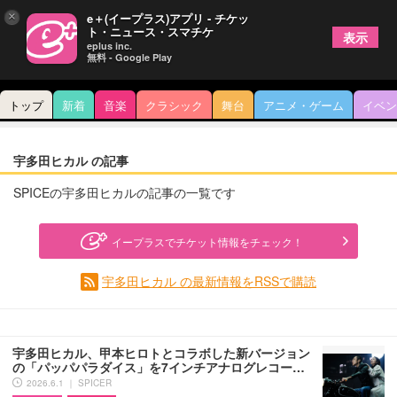
×
e＋(イープラス)アプリ - チケッ
ト・ニュース・スマチケ
表示
eplus inc.
無料 - Google Play
トップ
新着
音楽
クラシック
舞台
アニメ・ゲーム
イベン
宇多田ヒカル の記事
SPICEの宇多田ヒカルの記事の一覧です
イープラスでチケット情報をチェック！
宇多田ヒカル の最新情報をRSSで購読
宇多田ヒカル、甲本ヒロトとコラボした新バージョン
の「パッパパラダイス」を7インチアナログレコー…
2026.6.1 ｜ SPICER