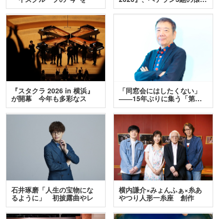
訊…
『スタクラ 2026 in 横浜』
「同窓会にはしたくない」
が開幕 今年も多彩なス
――15年ぶりに集う「第…
テ…
石井琢磨「人生の宝物にな
横内謙介×みょんふぁ×糸あ
るように」 初披露曲やレ
やつり人形一糸座 創作
ア…
人…