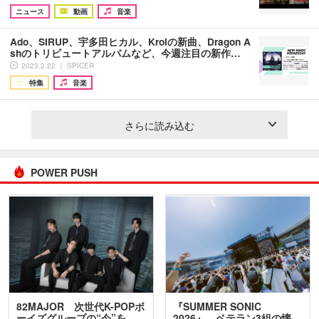
ニュース
動画
音楽
Ado、SIRUP、宇多田ヒカル、Kroiの新曲、Dragon A
shのトリビュートアルバムなど、今週注目の新作…
2023.2.22 ｜ SPICER
特集
音楽
さらに読み込む
POWER PUSH
82MAJOR 次世代K-POPボ
『SUMMER SONIC
ーイズグループの“今”を
2026』、ベテラン3組の懐…