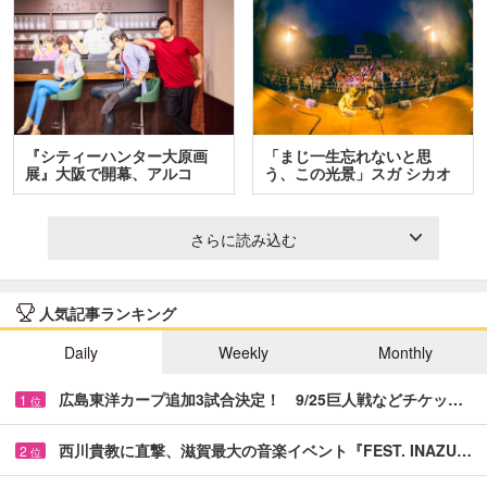
『シティーハンター大原画
「まじ一生忘れないと思
展』大阪で開幕、アルコ
う、この光景」スガ シカオ
＆…
と…
さらに読み込む
人気記事ランキング
Daily
Weekly
Monthly
広島東洋カープ追加3試合決定！ 9/25巨人戦などチケッ…
1
位
西川貴教に直撃、滋賀最大の音楽イベント『FEST. INAZU…
2
位