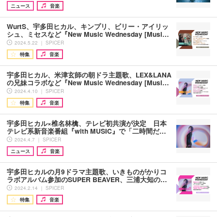
ニュース
音楽
WurtS、宇多田ヒカル、キンプリ、ビリー・アイリッ
シュ、ミセスなど『New Music Wednesday [Musi…
2024.5.22 ｜ SPICER
特集
音楽
宇多田ヒカル、米津玄師の朝ドラ主題歌、LEX&LANA
の兄妹コラボなど『New Music Wednesday [Musi…
2024.4.10 ｜ SPICER
特集
音楽
宇多田ヒカル×椎名林檎、テレビ初共演が決定 日本
テレビ系新音楽番組『with MUSIC』で「二時間だ…
2024.4.7 ｜ SPICER
ニュース
音楽
宇多田ヒカルの月9ドラマ主題歌、いきものがかりコ
ラボアルバム参加のSUPER BEAVER、三浦大知の…
2024.2.14 ｜ SPICER
特集
音楽