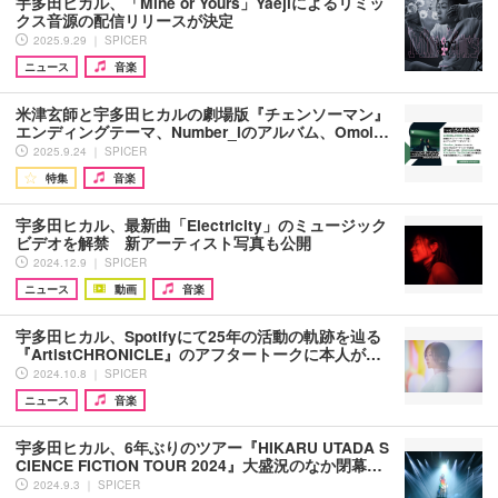
宇多田ヒカル、「Mine or Yours」Yaejiによるリミッ
クス音源の配信リリースが決定
2025.9.29 ｜ SPICER
ニュース
音楽
米津玄師と宇多田ヒカルの劇場版『チェンソーマン』
エンディングテーマ、Number_iのアルバム、Omoi…
2025.9.24 ｜ SPICER
特集
音楽
宇多田ヒカル、最新曲「Electricity」のミュージック
ビデオを解禁 新アーティスト写真も公開
2024.12.9 ｜ SPICER
ニュース
動画
音楽
宇多田ヒカル、Spotifyにて25年の活動の軌跡を辿る
『ArtistCHRONICLE』のアフタートークに本人が…
2024.10.8 ｜ SPICER
ニュース
音楽
宇多田ヒカル、6年ぶりのツアー『HIKARU UTADA S
CIENCE FICTION TOUR 2024』大盛況のなか閉幕…
2024.9.3 ｜ SPICER