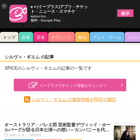
×
e＋(イープラス)アプリ - チケッ
ト・ニュース・スマチケ
表示
eplus inc.
無料 - Google Play
トップ
新着
音楽
クラシック
舞台
アニメ・ゲーム
イベン
シルヴィ・ギエム の記事
SPICEのシルヴィ・ギエムの記事の一覧です
イープラスでチケット情報をチェック！
シルヴィ・ギエム の最新情報をRSSで購読
オーストラリア・バレエ団 芸術監督デヴィッド・ホー
ルバーグが語る日本公演への想い～カンパニーを代…
2025.5.16 ｜ SPICER