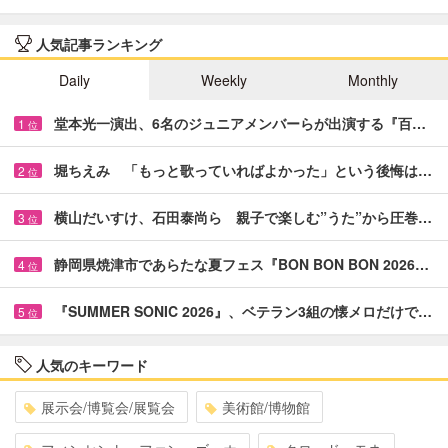
人気記事ランキング
Daily
Weekly
Monthly
堂本光一演出、6名のジュニアメンバーらが出演する『百…
1
位
堀ちえみ 「もっと歌っていればよかった」という後悔は…
2
位
横山だいすけ、石田泰尚ら 親子で楽しむ”うた”から圧巻…
3
位
静岡県焼津市であらたな夏フェス『BON BON BON 2026…
4
位
『SUMMER SONIC 2026』、ベテラン3組の懐メロだけで…
5
位
人気のキーワード
展示会/博覧会/展覧会
美術館/博物館