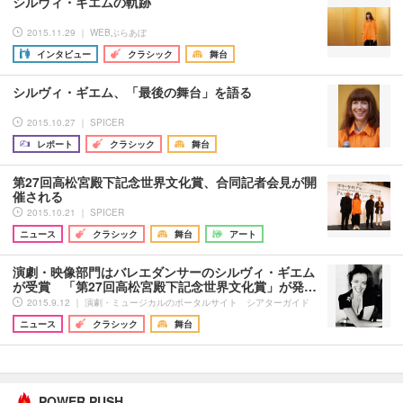
シルヴィ・ギエムの軌跡
2015.11.29 ｜ WEBぶらあぼ
インタビュー
クラシック
舞台
シルヴィ・ギエム、「最後の舞台」を語る
2015.10.27 ｜ SPICER
レポート
クラシック
舞台
第27回高松宮殿下記念世界文化賞、合同記者会見が開
催される
2015.10.21 ｜ SPICER
ニュース
クラシック
舞台
アート
演劇・映像部門はバレエダンサーのシルヴィ・ギエム
が受賞 「第27回高松宮殿下記念世界文化賞」が発…
2015.9.12 ｜ 演劇・ミュージカルのポータルサイト シアターガイド
ニュース
クラシック
舞台
POWER PUSH