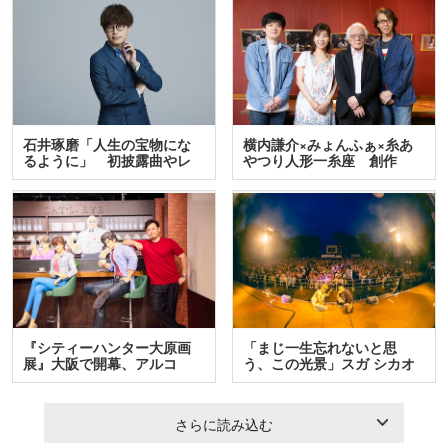
石井琢磨「人生の宝物にな
横内謙介×みょんふぁ×糸あ
るように」 初披露曲やレ
やつり人形一糸座 創作
ア…
人…
『シティーハンター大原画
「まじ一生忘れないと思
展』大阪で開幕、アルコ
う、この光景」スガ シカオ
＆…
と…
さらに読み込む