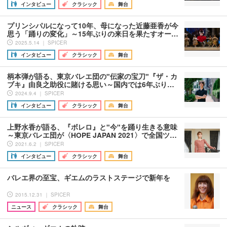
インタビュー
クラシック
舞台
プリンシパルになって10年、母になった近藤亜香が今
思う「踊りの変化」～15年ぶりの来日を果たすオー…
2025.5.14 ｜ SPICER
インタビュー
クラシック
舞台
柄本弾が語る、東京バレエ団の"伝家の宝刀"『ザ・カ
ブキ』由良之助役に賭ける思い～国内では6年ぶり…
2024.9.4 ｜ SPICER
インタビュー
クラシック
舞台
上野水香が語る、『ボレロ』と"今"を踊り生きる意味
～東京バレエ団が〈HOPE JAPAN 2021〉で全国ツ…
2021.6.2 ｜ SPICER
インタビュー
クラシック
舞台
バレエ界の至宝、ギエムのラストステージで新年を
2015.12.31 ｜ SPICER
ニュース
クラシック
舞台