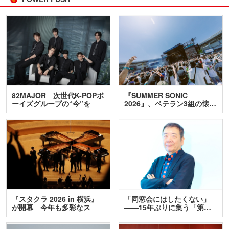
82MAJOR 次世代K-POPボ
『SUMMER SONIC
ーイズグループの“今”を
2026』、ベテラン3組の懐…
訊…
『スタクラ 2026 in 横浜』
「同窓会にはしたくない」
が開幕 今年も多彩なス
――15年ぶりに集う「第…
テ…