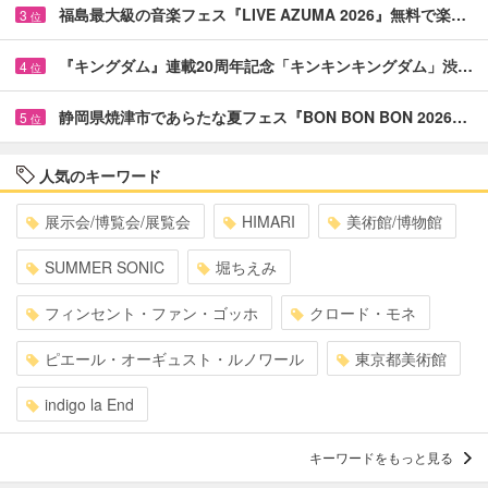
福島最大級の音楽フェス『LIVE AZUMA 2026』無料で楽…
3
位
『キングダム』連載20周年記念「キンキンキングダム」渋…
4
位
静岡県焼津市であらたな夏フェス『BON BON BON 2026…
5
位
人気のキーワード
展示会/博覧会/展覧会
HIMARI
美術館/博物館
SUMMER SONIC
堀ちえみ
フィンセント・ファン・ゴッホ
クロード・モネ
ピエール・オーギュスト・ルノワール
東京都美術館
indigo la End
キーワードをもっと見る