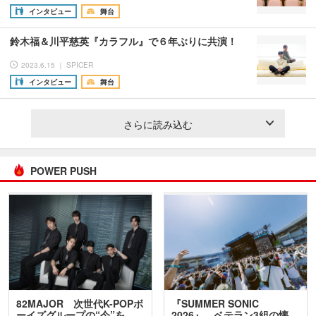
インタビュー
舞台
鈴木福＆川平慈英『カラフル』で６年ぶりに共演！
2023.6.15 ｜ SPICER
インタビュー
舞台
さらに読み込む
POWER PUSH
82MAJOR 次世代K-POPボ
『SUMMER SONIC
ーイズグループの“今”を
2026』、ベテラン3組の懐…