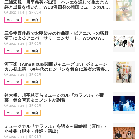
三浦宏規・川平慈英が出演 バレエを通して生まれる
絆と成長を描いた、WEB漫画発の韓国ミュージカル…
2023.11.4 ｜ SPICER
ニュース
舞台
三谷幸喜作品でお馴染みの作曲家・ピアニストの荻野
清子によるアニバーサリーコンサート、WOWOW…
2023.8.24 ｜ SPICER
ニュース
舞台
河下楽（AmBitious/関西ジャニーズ Jr.）がミュージ
カル初主演 60年代のロンドンを舞台に若者の青春…
2023.7.29 ｜ SPICER
ニュース
舞台
鈴木福、川平慈英らミュージカル『カラフル』が開
幕 舞台写真＆コメントが到着
2023.7.24 ｜ SPICER
ニュース
舞台
ミュージカル『カラフル』を語る～森絵都（原作）×
小林香（脚本・作詞・演出）
2023.7.14 ｜ SPICER