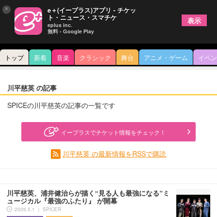
×
e＋(イープラス)アプリ - チケッ
ト・ニュース・スマチケ
表示
eplus inc.
無料 - Google Play
トップ
新着
音楽
クラシック
舞台
アニメ・ゲーム
イベン
川平慈英 の記事
SPICEの川平慈英の記事の一覧です
イープラスでチケット情報をチェック！
川平慈英 の最新情報をRSSで購読
川平慈英、浦井健治らが描く“見る人も最強になる”ミ
ュージカル『最強のふたり』 が開幕
2026.5.1 ｜ SPICER