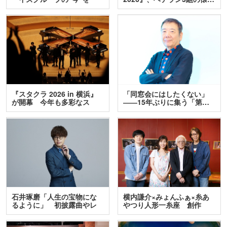
訊…
『スタクラ 2026 in 横浜』
「同窓会にはしたくない」
が開幕 今年も多彩なス
――15年ぶりに集う「第…
テ…
石井琢磨「人生の宝物にな
横内謙介×みょんふぁ×糸あ
るように」 初披露曲やレ
やつり人形一糸座 創作
ア…
人…