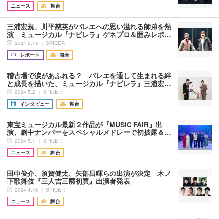
ニュース
舞台
三浦宏規、川平慈英がバレエへの思い溢れる師弟を熱
演 ミュージカル『ナビレラ』ゲネプロ＆囲みレポ…
2024.5.18 ｜ SPICER
レポート
舞台
稽古場で涙があふれる？ バレエを通して生まれる絆
と成長を描いた、ミュージカル『ナビレラ』三浦宏…
2024.5.2 ｜ SPICER
インタビュー
舞台
東宝ミュージカル最新２作品が『MUSIC FAIR』出
演、劇中ナンバーをスペシャルメドレーで初披露＆…
2024.5.1 ｜ SPICER
ニュース
舞台
田中俊介、須賀健太、矢部昌暉らの出演が決定 木ノ
下歌舞伎『三人吉三廓初買』出演者発表
2024.4.16 ｜ SPICER
ニュース
舞台