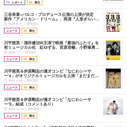
レポート
舞台
三谷幸喜×パルコ・プロデュース公演の上演が決定
新作『アメリカン・ドリーム』、再演『人形ぎらい…
2026.4.17 ｜ SPICER
ニュース
舞台
川平慈英・浦井健治W主演で映画『最強のふたり』を
初ミュージカル化 紅ゆずる、宮原浩暢、小野塚勇…
2026.1.7 ｜ SPICER
ニュース
舞台
川平慈英＆伊原剛志の漫才コンビ「なにわシーサ
ー’s」がオリジナルミュージカルを上演「まだまだ…
2025.3.19 ｜ SPICER
ニュース
舞台
川平慈英＆伊原剛志が漫才コンビ「なにわシーサ
ー’S」結成（コメントあり）
2024.12.19 ｜ SPICER
ニュース
舞台