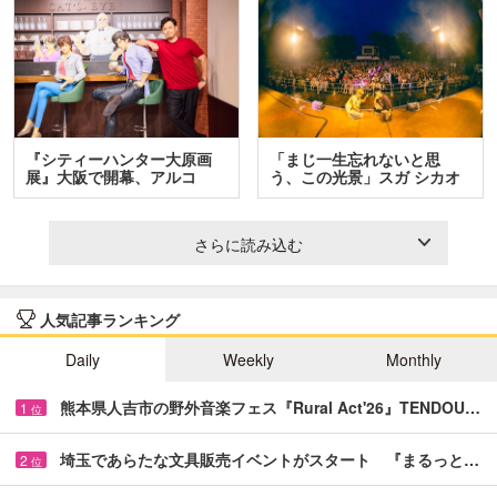
『シティーハンター大原画
「まじ一生忘れないと思
展』大阪で開幕、アルコ
う、この光景」スガ シカオ
＆…
と…
さらに読み込む
人気記事ランキング
Daily
Weekly
Monthly
熊本県人吉市の野外音楽フェス『Rural Act'26』TENDOU…
1
位
埼玉であらたな文具販売イベントがスタート 『まるっと…
2
位