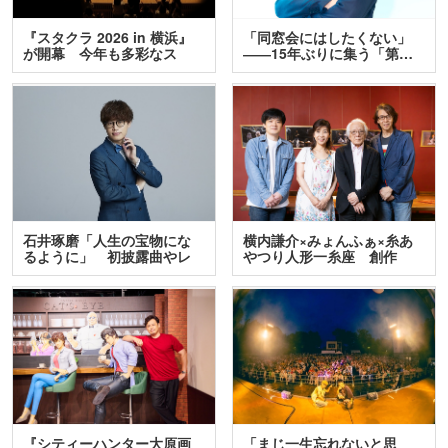
『スタクラ 2026 in 横浜』
「同窓会にはしたくない」
が開幕 今年も多彩なス
――15年ぶりに集う「第…
テ…
石井琢磨「人生の宝物にな
横内謙介×みょんふぁ×糸あ
るように」 初披露曲やレ
やつり人形一糸座 創作
ア…
人…
『シティーハンター大原画
「まじ一生忘れないと思