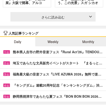
展』大阪で開幕、アルコ
う、この光景」スガ シカオ
＆…
と…
さらに読み込む
人気記事ランキング
Daily
Weekly
Monthly
熊本県人吉市の野外音楽フェス『Rural Act'26』TENDOU…
1
位
埼玉であらたな文具販売イベントがスタート 『まるっと…
2
位
福島最大級の音楽フェス『LIVE AZUMA 2026』無料で楽…
3
位
『キングダム』連載20周年記念「キンキンキングダム」渋…
4
位
静岡県焼津市であらたな夏フェス『BON BON BON 2026…
5
位