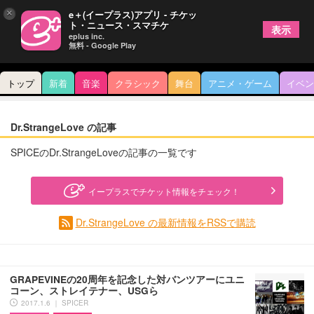
×
e＋(イープラス)アプリ - チケッ
ト・ニュース・スマチケ
表示
eplus inc.
無料 - Google Play
トップ
新着
音楽
クラシック
舞台
アニメ・ゲーム
イベン
Dr.StrangeLove の記事
SPICEのDr.StrangeLoveの記事の一覧です
イープラスでチケット情報をチェック！
Dr.StrangeLove の最新情報をRSSで購読
GRAPEVINEの20周年を記念した対バンツアーにユニ
コーン、ストレイテナー、USGら
2017.1.6 ｜ SPICER